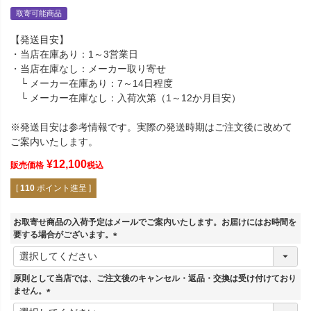
取寄可能商品
【発送目安】
・当店在庫あり：1～3営業日
・当店在庫なし：メーカー取り寄せ
└ メーカー在庫あり：7～14日程度
└ メーカー在庫なし：入荷次第（1～12か月目安）
※発送目安は参考情報です。実際の発送時期はご注文後に改めて
ご案内いたします。
¥
12,100
販売価格
税込
[
110
ポイント進呈 ]
お取寄せ商品の入荷予定はメールでご案内いたします。お届けにはお時間を
要する場合がございます。
(
必
須
原則として当店では、ご注文後のキャンセル・返品・交換は受け付けており
)
ません。
(