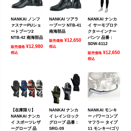
NANKAI ノンフ
NANKAI ツアラ
NANKAI ナンカ
ァスナーPUショ
ーブーツ NTB-41
イ サーモプロテ
ートブーツ2
南海部品
クターインナー
NTB-42 南海部品
パンツ 品番：
¥
12,650
販売価格
SDW-6112
¥
12,980
税込
販売価格
¥
12,650
税込
販売価格
税込
【在庫限り】
NANKAI ナンカ
NANKAI モンキ
NANKAI ナンカ
イ レインロック
ー パワーコンプ
イ スポーツレザ
グローブ 品番：
マフラー タイプ
ーグローブ 品
SRG-09
11 モンキー/ゴリ