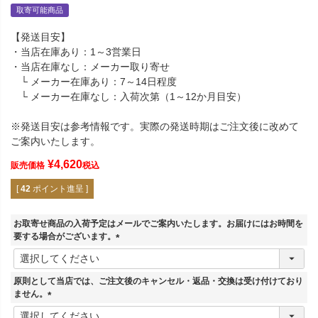
取寄可能商品
【発送目安】
・当店在庫あり：1～3営業日
・当店在庫なし：メーカー取り寄せ
└ メーカー在庫あり：7～14日程度
└ メーカー在庫なし：入荷次第（1～12か月目安）
※発送目安は参考情報です。実際の発送時期はご注文後に改めて
ご案内いたします。
¥
4,620
販売価格
税込
[
42
ポイント進呈 ]
お取寄せ商品の入荷予定はメールでご案内いたします。お届けにはお時間を
要する場合がございます。
(
必
須
原則として当店では、ご注文後のキャンセル・返品・交換は受け付けており
)
ません。
(