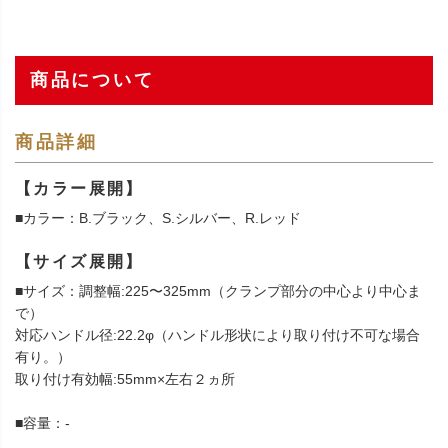
商品について
商品詳細
【カラー展開】
■カラー：B.ブラック、S.シルバー、R.レッド
【サイズ展開】
■サイズ：調整幅:225〜325mm（クランプ部分の中心より中心ま
で）
対応ハンドル径:22.2φ（ハンドル形状により取り付け不可な場合
有り。）
取り付け有効幅:55mm×左右２ヵ所
■容量：-