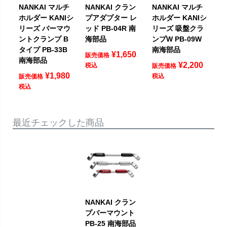
NANKAI マルチ
NANKAI クラン
NANKAI マルチ
ホルダー KANIシ
プアダプター レ
ホルダー KANIシ
リーズ バーマウ
ッド PB-04R 南
リーズ 吸盤クラ
ントクランプ B
海部品
ンプW PB-09W
タイプ PB-33B
南海部品
¥
1,650
販売価格
南海部品
¥
2,200
税込
販売価格
¥
1,980
税込
販売価格
税込
最近チェックした商品
NANKAI クラン
プバーマウント
PB-25 南海部品