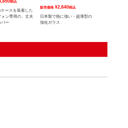
3,850
¥
3,850
税込
販売価格
¥
2,640
販売価格
税込
ockケースを装着した
QUAD LOCK
フォン専用の、丈夫
日本製で熱に強い・超薄型の
なたのデバイス
カバー
強化ガラス
等から守りまし