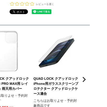
レビューを書く
OCK クアッドロック
QUAD LOCK クアッドロック
QUAD LOCK
13 PRO MAX用 レイ
iPhone用ガラススクリーンプ
GALAXY S20
 雨天用カバー
ロテクター クアッドロックケ
ポンチョ 雨天
ース適合
お取りよせ・予約対
こちらはお取り
す
こちらはお取りよせ・予約対
象商品です
象商品です