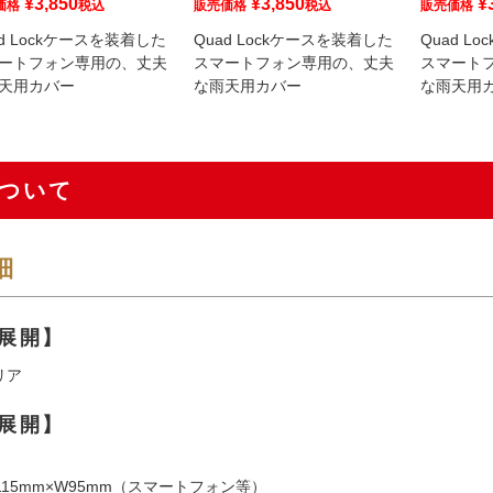
¥
3,850
¥
3,850
¥
価格
税込
販売価格
税込
販売価格
ad Lockケースを装着した
Quad Lockケースを装着した
Quad L
ートフォン専用の、丈夫
スマートフォン専用の、丈夫
スマート
天用カバー
な雨天用カバー
な雨天用
ついて
細
展開】
リア
展開】
15mm×W95mm（スマートフォン等）