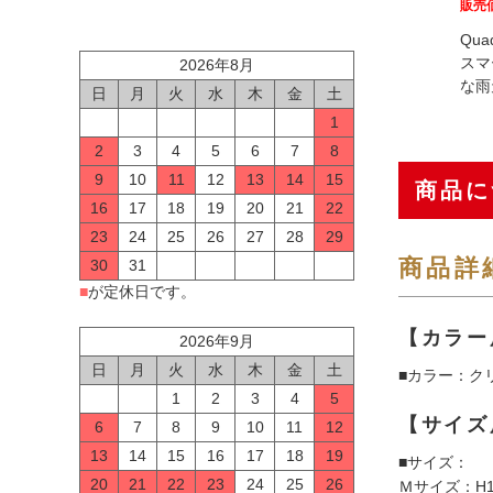
販売
Qu
スマ
2026年8月
な雨
日
月
火
水
木
金
土
1
2
3
4
5
6
7
8
9
10
11
12
13
14
15
商品に
16
17
18
19
20
21
22
23
24
25
26
27
28
29
商品詳
30
31
■
が定休日です。
【カラー
2026年9月
日
月
火
水
木
金
土
■カラー：ク
1
2
3
4
5
【サイズ
6
7
8
9
10
11
12
13
14
15
16
17
18
19
■サイズ：
20
21
22
23
24
25
26
Ｍサイズ：H1