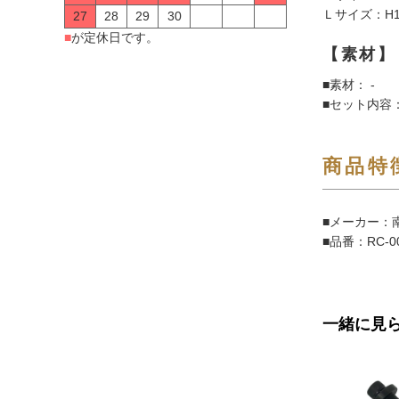
Ｌサイズ：H1
27
28
29
30
■
が定休日です。
【素材】
■素材： -
■セット内容：
商品特
■メーカー：南
■品番：RC-0
一緒に見