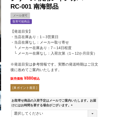
RC-001 南海部品
メール便可
取寄可能商品
【発送目安】
・当店在庫あり：1～3営業日
・当店在庫なし：メーカー取り寄せ
└ メーカー在庫あり：7～14日程度
└ メーカー在庫なし：入荷次第（1～12か月目安）
※発送目安は参考情報です。実際の発送時期はご注文
後に改めてご案内いたします。
¥
880
販売価格
税込
[
8
ポイント進呈 ]
お取寄せ商品の入荷予定はメールでご案内いたします。お届
けにはお時間を要する場合がございます。
(
必