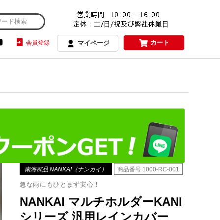
カート
会員登録
マイページ
南海部品 NANKAI（ナンカイ）
商品番号
1000-RC-001
急な雨にもひとまず安心！
NANKAI マルチホルダーKANI
シリーズ 汎用レインカバー