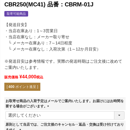
CBR250(MC41) 品番：CBRM-01J
取寄可能商品
【発送目安】
・当店在庫あり：1～3営業日
・当店在庫なし：メーカー取り寄せ
└ メーカー在庫あり：7～14日程度
└ メーカー在庫なし：入荷次第（1～12か月目安）
※発送目安は参考情報です。実際の発送時期はご注文後に改めて
ご案内いたします。
¥
44,000
販売価格
税込
[
400
ポイント進呈 ]
お取寄せ商品の入荷予定はメールでご案内いたします。お届けにはお時間を
要する場合がございます。
(
必
須
原則として当店では、ご注文後のキャンセル・返品・交換は受け付けており
)
ません。