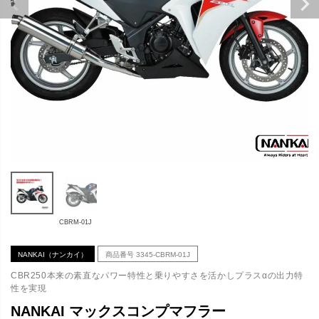
CBRM-01J
NANKAI（ナンカイ）
商品番号
3345-CBRM-01J
CBR250本来の素直なパワー特性と乗りやすさを活かしプラスαの出力特
性を実現
NANKAI マックスコンプマフラー