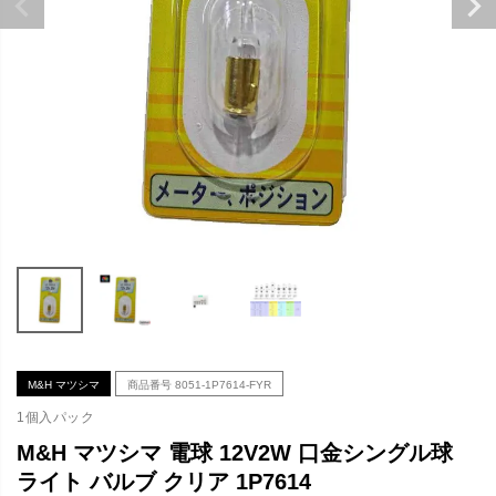
M&H マツシマ
商品番号
8051-1P7614-FYR
1個入パック
M&H マツシマ 電球 12V2W 口金シングル球
ライト バルブ クリア 1P7614