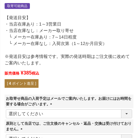
取寄可能商品
【発送目安】
・当店在庫あり：1～3営業日
・当店在庫なし：メーカー取り寄せ
└ メーカー在庫あり：7～14日程度
└ メーカー在庫なし：入荷次第（1～12か月目安）
※発送目安は参考情報です。実際の発送時期はご注文後に改めて
ご案内いたします。
¥
385
販売価格
税込
[
4
ポイント進呈 ]
お取寄せ商品の入荷予定はメールでご案内いたします。お届けにはお時間を
要する場合がございます。
(
必
須
原則として当店では、ご注文後のキャンセル・返品・交換は受け付けており
)
ません。
(