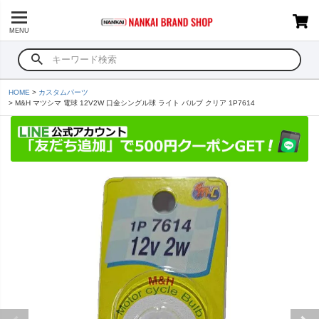
MENU
HOME
カスタムパーツ
M&H マツシマ 電球 12V2W 口金シングル球 ライト バルブ クリア 1P7614