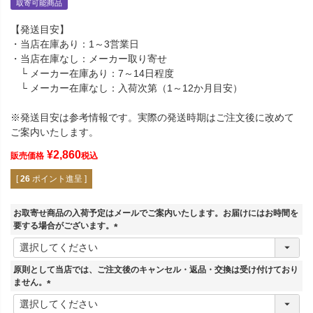
取寄可能商品
【発送目安】
・当店在庫あり：1～3営業日
・当店在庫なし：メーカー取り寄せ
└ メーカー在庫あり：7～14日程度
└ メーカー在庫なし：入荷次第（1～12か月目安）
※発送目安は参考情報です。実際の発送時期はご注文後に改めて
ご案内いたします。
¥
2,860
販売価格
税込
[
26
ポイント進呈 ]
お取寄せ商品の入荷予定はメールでご案内いたします。お届けにはお時間を
要する場合がございます。
(
必
須
原則として当店では、ご注文後のキャンセル・返品・交換は受け付けており
)
ません。
(
必