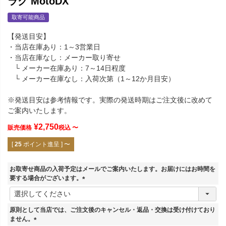
ラグ MotoDX
取寄可能商品
【発送目安】
・当店在庫あり：1～3営業日
・当店在庫なし：メーカー取り寄せ
└ メーカー在庫あり：7～14日程度
└ メーカー在庫なし：入荷次第（1～12か月目安）
※発送目安は参考情報です。実際の発送時期はご注文後に改めて
ご案内いたします。
¥
2,750
販売価格
税込
〜
[
25
ポイント進呈 ]
〜
お取寄せ商品の入荷予定はメールでご案内いたします。お届けにはお時間を
要する場合がございます。
(
必
須
原則として当店では、ご注文後のキャンセル・返品・交換は受け付けており
)
ません。