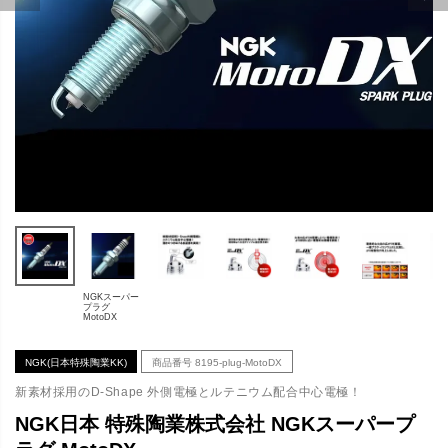
NGKスーパー
プラグ
MotoDX
NGK(日本特殊陶業KK)
商品番号
8195-plug-MotoDX
新素材採用のD-Shape 外側電極とルテニウム配合中心電極！
NGK日本 特殊陶業株式会社 NGKスーパープ