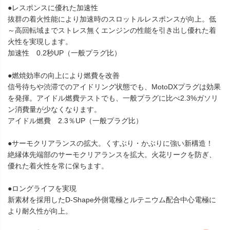
●レスポンスに優れた加速性
抜群の着火性能により加速時のスロットルレスポンスが向上。低
～高回転域までストレス無くエンジンの性能を引き出し優れた着
火性を実現します。
加速性 0.2秒UP（一般プラグ比）
●燃焼効率の向上により燃費を改善
信号待ちや渋滞でのアイドリング状態でも、MotoDXプラグは効果
を発揮。アイドル燃費テストでも、一般プラグに比べ2.3%ガソリ
ン消費量が少なくなります。
アイドル燃費 2.3％UP（一般プラグ比）
●サーモクリアランスの拡大。くすぶり・かぶりに強い新構造！
絶縁体先端部のサーモクリアランスを拡大。火花リークを防ぎ、
優れた着火性を常に保ちます。
●ロングライフを実現
新素材を採用したD-Shape外側電極とルテニウム配合中心電極に
より耐久性が向上。