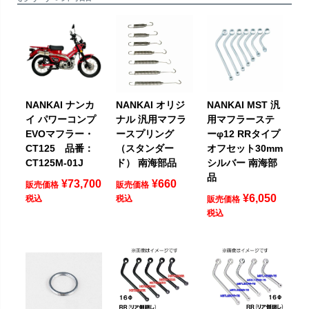
NANKAI ナンカ
NANKAI オリジ
NANKAI MST 汎
イ パワーコンプ
ナル 汎用マフラ
用マフラーステ
EVOマフラー・
ースプリング
ーφ12 RRタイプ
CT125 品番：
（スタンダー
オフセット30mm
CT125M-01J
ド） 南海部品
シルバー 南海部
品
¥
73,700
¥
660
販売価格
販売価格
¥
6,050
税込
税込
販売価格
税込