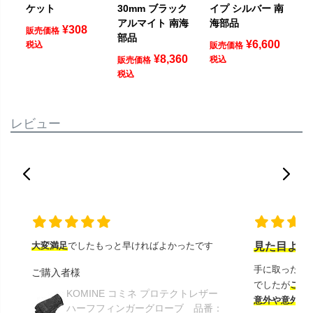
ケット
30mm ブラック
イプ シルバー 南
アルマイト 南海
海部品
¥
308
販売価格
部品
¥
6,600
税込
販売価格
¥
8,360
税込
販売価格
税込
レビュー
大変満足
でしたもっと早ければよかったです
見た目より
手に取ったと
ご購入者様
でしたが
この
KOMINE コミネ プロテクトレザー
意外や意外ス
ハーフフィンガーグローブ 品番：