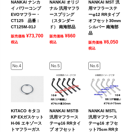
NANKAI ナンカ
NANKAI オリジ
NANKAI MST 汎
イ パワーコンプ
ナル 汎用マフラ
用マフラーステ
EVOマフラー・
ースプリング
ーφ12 RRタイプ
CT125 品番：
（スタンダー
オフセット30mm
CT125M-01J
ド） 南海部品
シルバー 南海部
品
¥
73,700
¥
660
販売価格
販売価格
¥
6,050
税込
税込
販売価格
税込
KITACO キタコ
NANKAI MSTB
NANKAI MSTL
KP EXガスケット
汎用マフラース
汎用マフラース
H-06 エキゾース
テーφ16 RRタイ
テーφ16 オフセ
トマフラーガス
プ オフセット
ット75cm RRタ