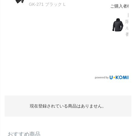
GK-271 ブラック L
ご購入者様
【GR
限り】
ルメ
番：S
現在登録されている商品はありません。
おすすめ商品