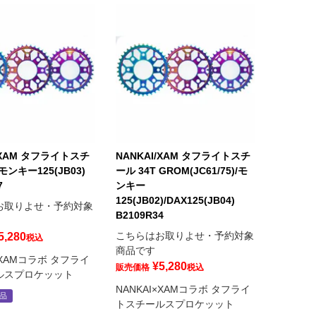
/XAM タフライトスチ
NANKAI/XAM タフライトスチ
 モンキー125(JB03)
ール 34T GROM(JC61/75)/モ
7
ンキー
125(JB02)/DAX125(JB04)
お取りよせ・予約対象
B2109R34
こちらはお取りよせ・予約対象
5,280
税込
商品です
×XAMコラボ タフライ
¥
5,280
販売価格
税込
ルスプロケッット
NANKAI×XAMコラボ タフライ
品
トスチールスプロケッット