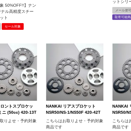
ットシリ
 50%OFF!!】ナン
メール便
ジナル高精度スチー
ット
取寄可能商
セール対象
 フロントスプロケッ
NANKAI リアスプロケット
NANKA
 (50cc) 420-13T
NSR50/NS-1/NS50F 420-42T
NSR50/NS
取りよせ・予約対象
こちらはお取りよせ・予約対象
こちらは
商品です
商品です