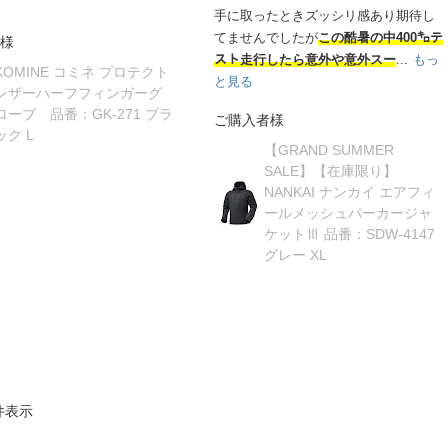
手に取ったときズッシリ感あり期待し
てませんでしたが
この酷暑の中400㌔テ
様
スト走行したら意外や意外スー
...
もっ
KOMINE コミネ プロテクト
と見る
レザーハーフフィンガーグ
ローブ 品番：GK-271 ブラ
ご購入者様
ック L
【GRAND SUMMER
SALE】【在庫限り】
NANKAI ナンカイ エアフィ
ールメッシュパーカージャ
ケットⅢ 品番：SDW-4147
グレー XL
件表示