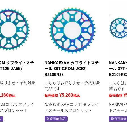
/XAM タフライトスチ
NANKAI/XAM タフライトスチ
NANKAI
T125(JA55)
ール 38T GROM(JC92)
ール 37T
B2109R38
B2109R3
取りよせ・予約対象
こちらはお取りよせ・予約対象
こちらは
商品です
商品です
,160
¥
5,280
¥
税込
販売価格
税込
販売価格
×XAMコラボ タフライ
NANKAI×XAMコラボ タフライ
NANKAI
スプロケッット
トスチールスプロケッット
トスチー
品
取寄可能商品
取寄可能商