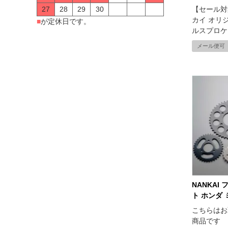
27
28
29
30
【セール対象
カイ オリ
■
が定休日です。
ルスプロケ
メール便可
NANKAI
ト ホンダ ミニ
こちらはお
商品です