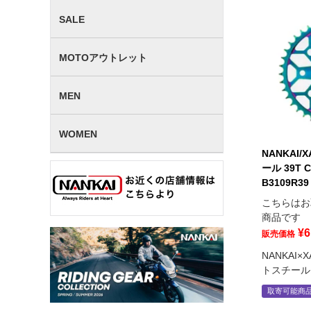
SALE
MOTOアウトレット
MEN
WOMEN
NANKAI
ール 39T C
B3109R39
こちらはお
商品です
¥
6
販売価格
NANKAI
トスチール
取寄可能商