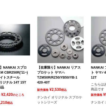
NANKAI スプロ
【在庫限り】NANKAI リアス
NANKA
M CBR250R('11~)
プロケット ヤマハ
ト ヤマハRZ
ライトスチール
TZM50R/RZ50/YB50/YB-1
12T
リジナル 14T 15T
420-40T
こちらは
部品
商品です
¥
2,530
販売価格
税込
¥
2,420
¥
格
のところ
販売価格
ナンカイ オリジナル スプロケ
ットシリーズ
ナンカイ 
,210
税込