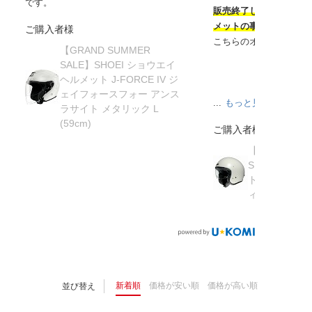
です。
販売終了してから半年
メットの事を知り探し
ご購入者様
こちらのオンラインサ
【GRAND SUMMER
SALE】SHOEI ショウエイ
ヘルメット J-FORCE IV ジ
ェイフォースフォー アンス
...
もっと見る
ラサイト メタリック L
(59cm)
ご購入者様
【在庫限り】
SHOEI ショ
ト J・O ジェ
ィッシュグリーン 
新着順
価格が安い順
価格が高い順
並び替え