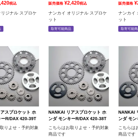
,420
¥
2,420
¥
税込
販売価格
税込
販売価格
オリジナル スプロケ
ナンカイ オリジナル スプロケ
ナンカイ 
ット
ット
品
取寄可能商品
取寄可能商
 リアスプロケット ホ
NANKAI リアスプロケット ホ
NANKA
R/DAX 420-39T
ンダ モンキーR/DAX 420-38T
ンダ モンキ
取りよせ・予約対象
こちらはお取りよせ・予約対象
こちらは
商品です
商品です