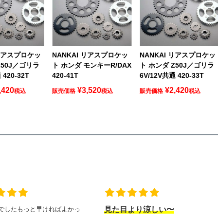
 リアスプロケッ
NANKAI リアスプロケッ
NANKAI リアスプロケッ
Z50J／ゴリラ
ト ホンダ モンキーR/DAX
ト ホンダ Z50J／ゴリラ
 420-32T
420-41T
6V/12V共通 420-33T
,420
¥
3,520
¥
2,420
税込
販売価格
税込
販売価格
税込
でしたもっと早ければよかっ
見た目より涼しい〜