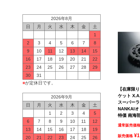
2026年8月
日
月
火
水
木
金
土
1
2
3
4
5
6
7
8
9
10
11
12
13
14
15
16
17
18
19
20
21
22
23
24
25
26
27
28
29
30
31
■
が定休日です。
【在庫限り】
ケット X.A.
2026年9月
スーパー
日
月
火
水
木
金
土
NANKAIオ
1
2
3
4
5
特価 南海
6
7
8
9
10
11
12
通常販売価
13
14
15
16
17
18
19
¥
1
販売価格
20
21
22
23
24
25
26