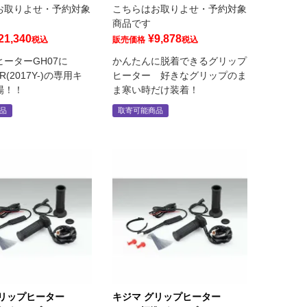
お取りよせ・予約対象
こちらはお取りよせ・予約対象
商品です
21,340
¥
9,878
税込
販売価格
税込
ーターGH07に
かんたんに脱着できるグリップ
RR(2017Y-)の専用キ
ヒーター 好きなグリップのま
場！！
ま寒い時だけ装着！
品
取寄可能商品
グリップヒーター
キジマ グリップヒーター