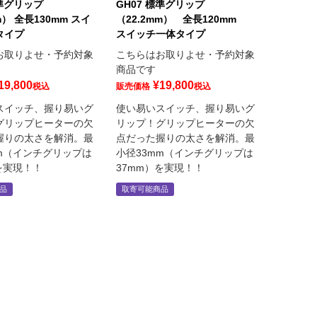
標準グリップ
GH07 標準グリップ
m） 全長130mm スイ
（22.2mm） 全長120mm
タイプ
スイッチ一体タイプ
お取りよせ・予約対象
こちらはお取りよせ・予約対象
商品です
19,800
¥
19,800
税込
販売価格
税込
スイッチ、握り易いグ
使い易いスイッチ、握り易いグ
グリップヒーターの欠
リップ！グリップヒーターの欠
握りの太さを解消。最
点だった握りの太さを解消。最
mm（インチグリップは
小径33mm（インチグリップは
を実現！！
37mm）を実現！！
品
取寄可能商品