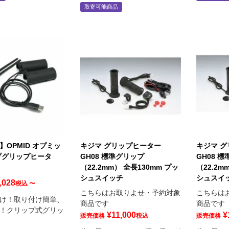
取寄可能商品
】OPMID オプミッ
キジマ グリップヒーター
キジマ 
プグリップヒータ
GH08 標準グリップ
GH08 
（22.2mm） 全長130mm プッ
（22.2m
シュスイッチ
シュスイ
,028
税込
〜
こちらはお取りよせ・予約対象
こちらは
け！取り付け簡単、
商品です
商品です
！クリップ式グリッ
¥
11,000
¥
販売価格
税込
販売価格