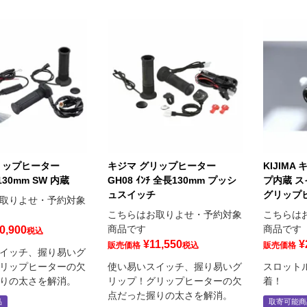
リップヒーター
キジマ グリップヒーター
KIJIM
 130mm SW 内蔵
GH08 ｲﾝﾁ 全長130mm プッシ
プ内蔵 ス
ュスイッチ
グリップ
取りよせ・予約対象
こちらはお取りよせ・予約対象
こちらは
商品です
商品です
0,900
税込
¥
11,550
¥
販売価格
税込
販売価格
イッチ、握り易いグ
リップヒーターの欠
使い易いスイッチ、握り易いグ
スロット
りの太さを解消。
リップ！グリップヒーターの欠
着！
点だった握りの太さを解消。
品
取寄可能商