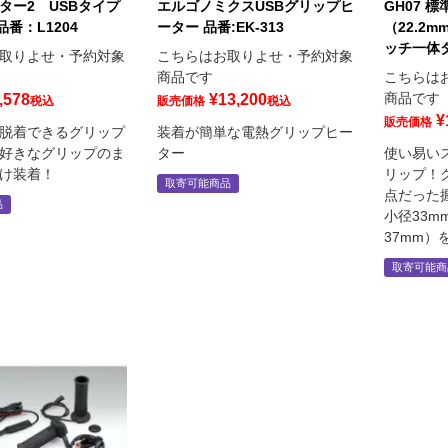
ター2 USBタイプ
エルゴノミクスUSBグリップヒ
GH07 
品番：L1204
ーター 品番:EK-313
（22.2m
ッチ一体
取りよせ・予約対象
こちらはお取りよせ・予約対象
商品です
こちらは
商品です
,578
¥
13,200
税込
販売価格
税込
¥
販売価格
脱着できるグリップ
装着が簡単な電熱グリップヒー
好きなグリップのま
ター
使い易い
け装着！
リップ！
取寄可能商品
点だった
品
小径33
37mm）
取寄可能商