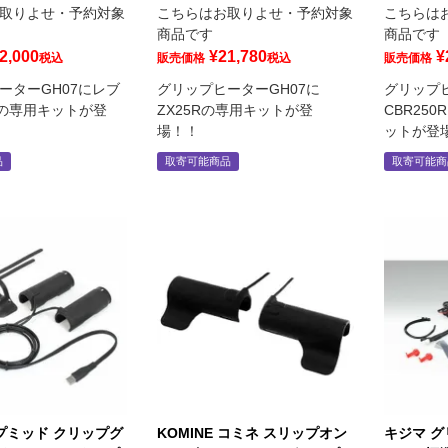
取りよせ・予約対象
こちらはお取りよせ・予約対象
こちらは
商品です
商品です
2,000
¥
21,780
¥
税込
販売価格
税込
販売価格
ーターGH07にレブ
グリップヒーターGH07に
グリップヒ
00の専用キットが登
ZX25Rの専用キットが登
CBR250
場！！
ットが登
品
取寄可能商品
取寄可能商
オプミッド クリップグ
KOMINE コミネ スリップオン
キジマ 