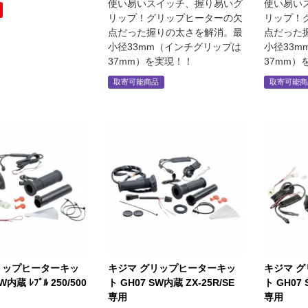
使い易いスイッチ、握り易いグ
使い易い
リップ！グリップヒーターの欠
リップ！
点だった握りの太さを解消。最
点だった
小径33mm（インチグリップは
小径33
37mm）を実現！！
37mm）
取寄可能商品
取寄可能商
リップヒーターキッ
キジマ グリップヒーターキッ
キジマ 
W内蔵 ﾚﾌﾞﾙ 250/500
ト GH07 SW内蔵 ZX-25R/SE
ト GH07
専用
専用