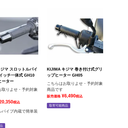
A キジマ スロットルパイ
KIJIMA キジマ 巻き付け式グリ
イッチ一体式 GH10
ップヒーター GH05
ヒーター
こちらはお取りよせ・予約対象
お取りよせ・予約対象
商品です
¥
6,490
販売価格
税込
20,350
税込
取寄可能商品
ルパイプ内蔵で簡単装
品