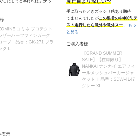
でしたもっと早ければよかっ
見た目より涼しい〜
手に取ったときズッシリ感あり期待し
てませんでしたが
この酷暑の中400㌔テ
様
スト走行したら意外や意外スー
...
もっ
KOMINE コミネ プロテクト
と見る
レザーハーフフィンガーグ
ローブ 品番：GK-271 ブラ
ご購入者様
ック L
【GRAND SUMMER
SALE】【在庫限り】
NANKAI ナンカイ エアフィ
ールメッシュパーカージャ
ケットⅢ 品番：SDW-4147
グレー XL
件表示