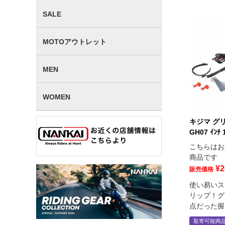
SALE
MOTOアウトレット
MEN
WOMEN
キジマ グ
GH07 ｲﾝﾁ
こちらはお
商品です
¥
2
販売価格
使い易いス
リップ！グ
点だった握
取寄可能商