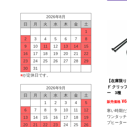
2026年8月
日
月
火
水
木
金
土
1
2
3
4
5
6
7
8
9
10
11
12
13
14
15
16
17
18
19
20
21
22
23
24
25
26
27
28
29
30
31
■
が定休日です。
【在庫限り
ド クリッ
2026年9月
ー 3種
日
月
火
水
木
金
土
¥
6
販売価格
1
2
3
4
5
6
7
8
9
10
11
12
寒い時期だ
ワンタッチ
13
14
15
16
17
18
19
プヒーター
20
21
22
23
24
25
26