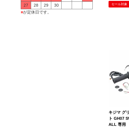
セール対象
27
28
29
30
■
が定休日です。
キジマ グ
ト GH07 S
ALL 専用