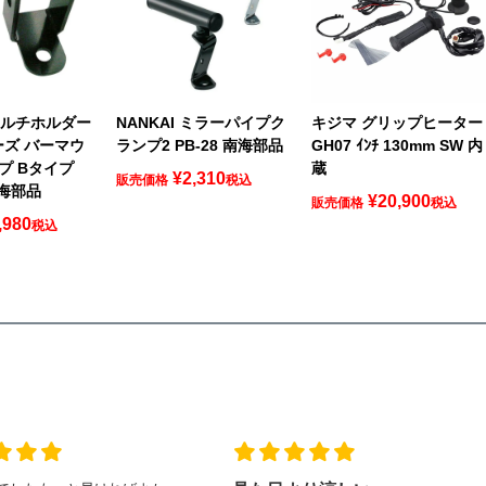
 マルチホルダー
NANKAI ミラーパイプク
キジマ グリップヒーター
ーズ バーマウ
ランプ2 PB-28 南海部品
GH07 ｲﾝﾁ 130mm SW 内
プ Bタイプ
蔵
¥
2,310
販売価格
税込
南海部品
¥
20,900
販売価格
税込
,980
税込