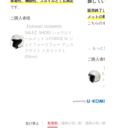
装着性、機能性、スタイルとても満足
探していたヘルメ
です。
販売終了してから半年
メットの事を知り探し
ご購入者様
こちらのオンラインサ
【GRAND SUMMER
SALE】SHOEI ショウエイ
ヘルメット J-FORCE IV ジ
ェイフォースフォー アンス
...
もっと見る
ラサイト メタリック L
(59cm)
ご購入者様
【在庫限り】
SHOEI ショ
ト J・O ジェ
ィッシュグリーン 
新着順
価格が安い順
価格が高い順
並び替え