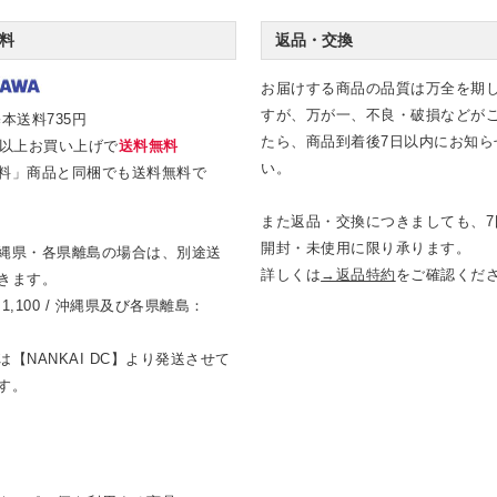
料
返品・交換
お届けする商品の品質は万全を期
すが、万が一、不良・破損などが
本送料735円
たら、商品到着後7日以内にお知ら
0円以上お買い上げで
送料無料
い。
料」商品と同梱でも送料無料で
また返品・交換につきましても、7
開封・未使用に限り承ります。
縄県・各県離島の場合は、別途送
詳しくは
→返品特約
をご確認くだ
きます。
1,100 / 沖縄県及び各県離島：
【NANKAI DC】より発送させて
す。