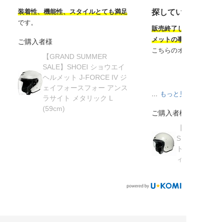
装着性、機能性、スタイルとても満足
探していたヘルメ
です。
販売終了してから半年
メットの事を知り探し
ご購入者様
こちらのオンラインサ
【GRAND SUMMER
SALE】SHOEI ショウエイ
ヘルメット J-FORCE IV ジ
ェイフォースフォー アンス
...
もっと見る
ラサイト メタリック L
(59cm)
ご購入者様
【在庫限り】
SHOEI ショ
ト J・O ジェ
ィッシュグリーン 