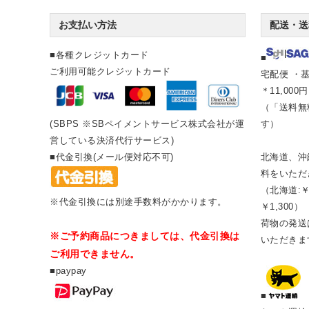
お支払い方法
配送・送
■各種クレジットカード
■
ご利用可能クレジットカード
宅配便 ・基
＊11,00
（「送料無
(SBPS ※SBペイメントサービス株式会社が運
す）
営している決済代行サービス)
■代金引換(メール便対応不可)
北海道、沖
料をいただ
（北海道:￥
※代金引換には別途手数料がかかります。
￥1,300）
荷物の発送は
※ご予約商品につきましては、代金引換は
いただきま
ご利用できません。
■paypay
■