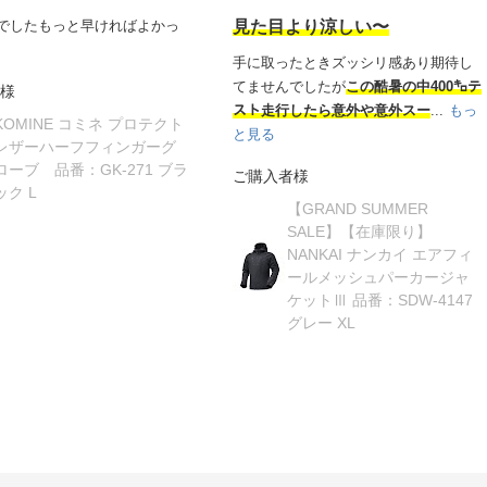
でしたもっと早ければよかっ
見た目より涼しい〜
手に取ったときズッシリ感あり期待し
てませんでしたが
この酷暑の中400㌔テ
様
スト走行したら意外や意外スー
...
もっ
KOMINE コミネ プロテクト
と見る
レザーハーフフィンガーグ
ローブ 品番：GK-271 ブラ
ご購入者様
ック L
【GRAND SUMMER
SALE】【在庫限り】
NANKAI ナンカイ エアフィ
ールメッシュパーカージャ
ケットⅢ 品番：SDW-4147
グレー XL