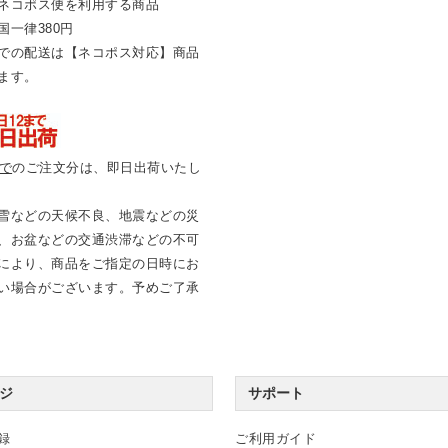
ネコポス便を利用する商品
国一律380円
での配送は【ネコポス対応】商品
ます。
まで
のご注文分は、即日出荷いたし
雪などの天候不良、地震などの災
、お盆などの交通渋滞などの不可
により、商品をご指定の日時にお
い場合がございます。予めご了承
ジ
サポート
録
ご利用ガイド