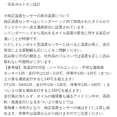
・完全ボルトオン設計
※純正温度センサーの表示温度について
純正温度センサーはシリンダーヘッド内で加熱されたオイルがク
ランクケースへ戻る通路部分に設置されています。
シリンダーヘッドから流れ出るオイル温度の変化に対する反応が
速いことが特徴です。
ただしドレンボルト型温度センサーと比べると温度が高く、走行
状況による変動幅も広いことをご理解ください。
読み取り方式の都合上、社外品のフルコンでは温度を正しく読み
取れない可能性がございます。
【参考値】 気温20℃付近・ノーマルエンジン・平坦な舗装路
モンキー125：走行中は110～115℃、停車中120～125℃（きつい
上り坂を連続走行すると145℃を超えます）
CT125・DAX125：走行中125～130℃、停車中135～140℃ （ き
つい上り坂を連続走行すると155℃を超えます）
走行風が当たらず、オイルの循環量も減るアイドリン中や、高回
転・低速走行になるきつい上り坂などでは、
発熱量＞冷却力となり、純正温度センサーの値はすぐに上昇し始
めます。停車中は温度が上がり続けますのでご注意ください。