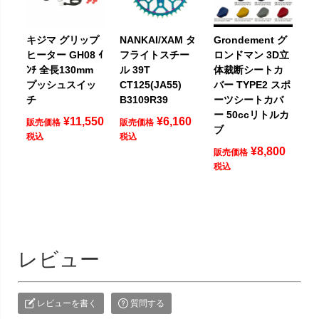
キジマ グリップ
NANKAI/XAM タ
Grondement グ
ヒーター GH08 ｲ
フライトスチー
ロンドマン 3D立
ﾝﾁ 全長130mm
ル 39T
体裁断シートカ
プッシュスイッ
CT125(JA55)
バー TYPE2 スポ
チ
B3109R39
ーツシートカバ
ー 50ccリトルカ
¥
11,550
¥
6,160
販売価格
販売価格
ブ
税込
税込
¥
8,800
販売価格
税込
レビュー
レビューを書く
質問する