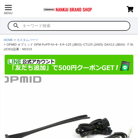
MENU
HOME
カスタムパーツ
OPMID オプミッド OPM PnPｻｰﾓﾒｰﾀｰ ﾓﾝｷｰ125 (JB03)･CT125 (JA65)･DAX12 (JB04)･ ｸﾞﾛﾑ
(JC92)品番：M1015