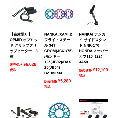
【在庫限り】
NANKAI/XAM タ
NANKAI ナンカ
OPMID オプミッ
フライトスチー
イ サイドスタン
ド クリップグリ
ル 34T
ド NNK-170
ップヒーター 3
GROM(JC61/75)
HONDA スーパー
種
/モンキー
カブ110（22）
125(JB02)/DAX1
JA59
¥
6,028
販売価格
25(JB04)
¥
12,100
税込
販売価格
B2109R34
税込
¥
5,280
販売価格
税込