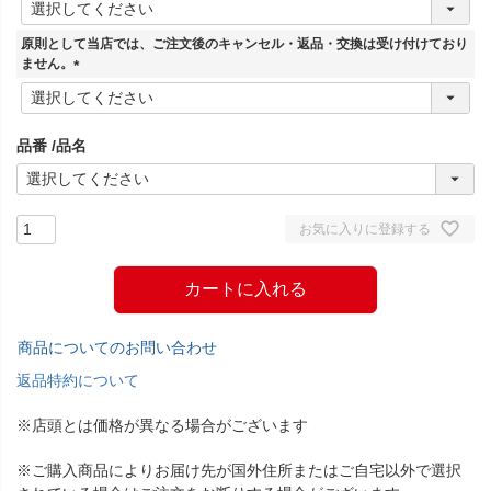
必
須
原則として当店では、ご注文後のキャンセル・返品・交換は受け付けており
)
ません。
(
必
須
品番
品名
)
お気に入りに登録する
カートに入れる
商品についてのお問い合わせ
返品特約について
※店頭とは価格が異なる場合がございます
※ご購入商品によりお届け先が国外住所またはご自宅以外で選択