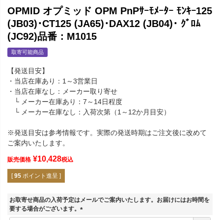
OPMID オプミッド OPM PnPｻｰﾓﾒｰﾀｰ ﾓﾝｷｰ125
(JB03)･CT125 (JA65)･DAX12 (JB04)･ ｸﾞﾛﾑ
(JC92)品番：M1015
取寄可能商品
【発送目安】
・当店在庫あり：1～3営業日
・当店在庫なし：メーカー取り寄せ
└ メーカー在庫あり：7～14日程度
└ メーカー在庫なし：入荷次第（1～12か月目安）
※発送目安は参考情報です。実際の発送時期はご注文後に改めて
ご案内いたします。
¥
10,428
販売価格
税込
[
95
ポイント進呈 ]
お取寄せ商品の入荷予定はメールでご案内いたします。お届けにはお時間を
要する場合がございます。
(