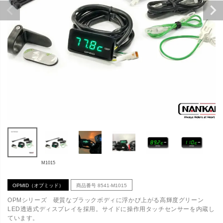
M1015
OPMID（オプミッド）
商品番号
8541-M1015
OPMシリーズ 硬質なブラックボディに浮かび上がる高輝度グリーン
LED透過式ディスプレイを採用。サイドに操作用タッチセンサーを内蔵し
ています。