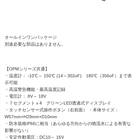
オールインワンパッケージ
別途必要な部品はありません。
【OPMシリーズ共通】
・温度計： -10℃～ 150℃ (14～302oF) 180℃（356oF）まで表
示可能
・高温警告機能・最高温度記録
・電圧計： 8V～ 18V
・７セグメントｘ4 グリーンLED透過式ディスプレイ
・タッチセンサー式操作ボタン（右前面） ・本体サイズ：
W57mm×H29mm×D10mm
・防水規格IP66に相当（あらゆる方向からの噴流水による有害な
影響がない）
・安定作動電圧：DC10～ 16V