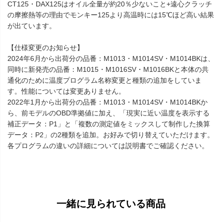
CT125・DAX125はオイル全量が約20％少ないこと+遠心クラッチ
の摩擦熱等の理由でモンキー125より高温時には15℃ほど高い結果
が出ています。
【仕様変更のお知らせ】
2024年6月から出荷分の品番：M1013・M1014SV・M1014BKは、
同時に新発売の品番：M1015・M1016SV・M1016BKと本体の共
通化のために温度プログラム名称変更と種類の追加をしていま
す。性能については変更ありません。
2022年1月から出荷分の品番：M1013・M1014SV・M1014BKか
ら、前モデルのOBD準拠値に加え、「現実に近い温度を表示する
補正データ：P1」と「複数の測定値をミックスして制作した換算
データ：P2」の2種類を追加。お好みで切り替えていただけます。
各プログラムの違いの詳細については説明書でご確認ください。
一緒に見られている商品