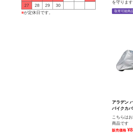
を守ります
27
28
29
30
取寄可能商
■
が定休日です。
アラデン 
バイクカバー
こちらはお
商品です
¥
8
販売価格