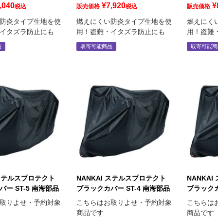
,040
¥
7,920
¥
税込
販売価格
税込
販売価格
防炎タイプ生地を使
燃えにくい防炎タイプ生地を使
燃えにく
イタズラ防止にも
用！盗難・イタズラ防止にも
用！盗難
品
取寄可能商品
取寄可能商
 ステルスプロテクト
NANKAI ステルスプロテクト
NANKA
ー ST-5 南海部品
ブラックカバー ST-4 南海部品
ブラックカ
取りよせ・予約対象
こちらはお取りよせ・予約対象
こちらは
商品です
商品です