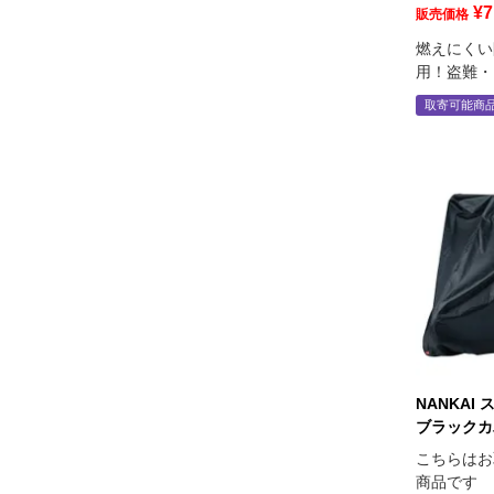
¥
7
販売価格
燃えにくい
用！盗難・
取寄可能商
NANKAI
ブラックカバ
こちらはお
商品です