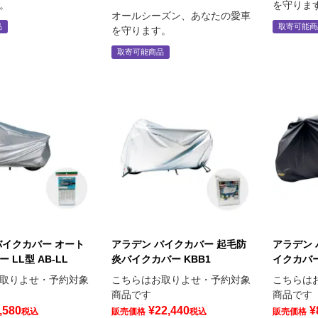
。
を守りま
オールシーズン、あなたの愛車
品
取寄可能商
を守ります。
取寄可能商品
バイクカバー オート
アラデン バイクカバー 起毛防
アラデン 
 LL型 AB-LL
炎バイクカバー KBB1
イクカバー 
取りよせ・予約対象
こちらはお取りよせ・予約対象
こちらは
商品です
商品です
,580
¥
22,440
¥
税込
販売価格
税込
販売価格