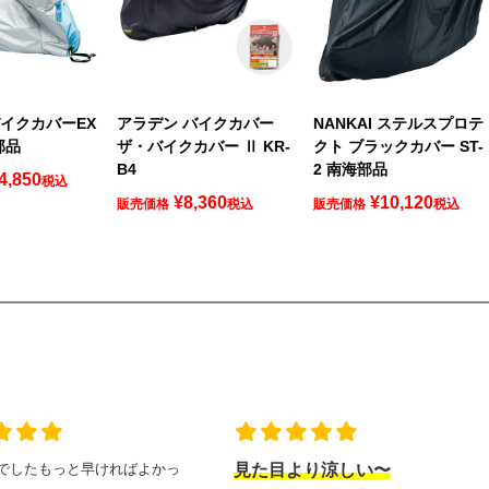
 バイクカバーEX
アラデン バイクカバー
NANKAI ステルスプロテ
部品
ザ・バイクカバー Ⅱ KR-
クト ブラックカバー ST-
B4
2 南海部品
4,850
税込
¥
8,360
¥
10,120
販売価格
税込
販売価格
税込
でしたもっと早ければよかっ
見た目より涼しい〜