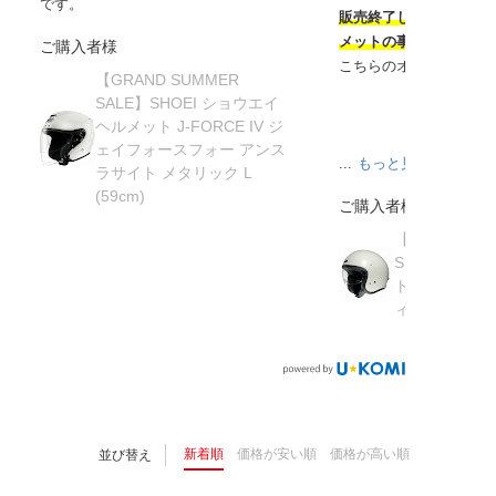
です。
販売終了してから半年
メットの事を知り探し
ご購入者様
こちらのオンラインサ
【GRAND SUMMER
SALE】SHOEI ショウエイ
ヘルメット J-FORCE IV ジ
ェイフォースフォー アンス
...
もっと見る
ラサイト メタリック L
(59cm)
ご購入者様
【在庫限り】
SHOEI ショ
ト J・O ジェ
ィッシュグリーン 
新着順
価格が安い順
価格が高い順
並び替え