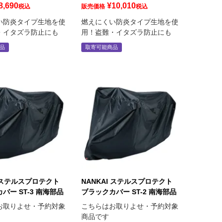
8,690
¥
10,010
税込
販売価格
税込
い防炎タイプ生地を使
燃えにくい防炎タイプ生地を使
・イタズラ防止にも
用！盗難・イタズラ防止にも
品
取寄可能商品
I ステルスプロテクト
NANKAI ステルスプロテクト
バー ST-3 南海部品
ブラックカバー ST-2 南海部品
お取りよせ・予約対象
こちらはお取りよせ・予約対象
商品です