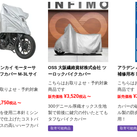
 ナンカイ モーターサ
OSS 大阪繊維資材株式会社 ツ
アラデン 
フカバー M-3Lサイ
ーロックバイクカバー
補修用布 
こちらはお取りよせ・予約対象
こちらは
取りよせ・予約対象
商品です
商品です
¥
3,520
¥
販売価格
税込
〜
販売価格
,750
税込
〜
300デニール厚織オックス生地
カバーの
を使用二本針ミシン
製で前後に鍵穴の付いたとても
ル製の防
で仕上げたコストパ
タフなバイクカバー
用！
スの高いハーフカバ
取寄可能商品
取寄可能商