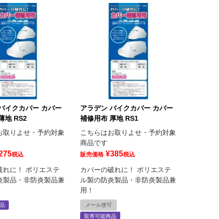
バイクカバー カバー
アラデン バイクカバー カバー
薄地 RS2
補修用布 厚地 RS1
お取りよせ・予約対象
こちらはお取りよせ・予約対象
商品です
275
¥
385
税込
販売価格
税込
破れに！ ポリエステ
カバーの破れに！ ポリエステ
炎製品・非防炎製品兼
ル製の防炎製品・非防炎製品兼
用！
品
メール便可
取寄可能商品