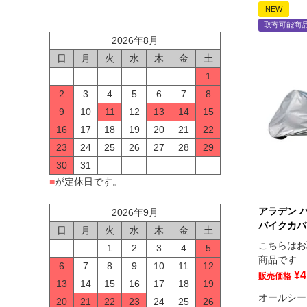
NEW
取寄可能商
2026年8月
日
月
火
水
木
金
土
1
2
3
4
5
6
7
8
9
10
11
12
13
14
15
16
17
18
19
20
21
22
23
24
25
26
27
28
29
30
31
■
が定休日です。
アラデン 
2026年9月
バイクカバー
日
月
火
水
木
金
土
こちらはお
1
2
3
4
5
商品です
6
7
8
9
10
11
12
¥
4
販売価格
13
14
15
16
17
18
19
オールシー
20
21
22
23
24
25
26