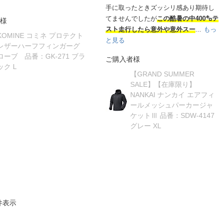
手に取ったときズッシリ感あり期待し
てませんでしたが
この酷暑の中400㌔テ
様
スト走行したら意外や意外スー
...
もっ
KOMINE コミネ プロテクト
と見る
レザーハーフフィンガーグ
ローブ 品番：GK-271 ブラ
ご購入者様
ック L
【GRAND SUMMER
SALE】【在庫限り】
NANKAI ナンカイ エアフィ
ールメッシュパーカージャ
ケットⅢ 品番：SDW-4147
グレー XL
件表示