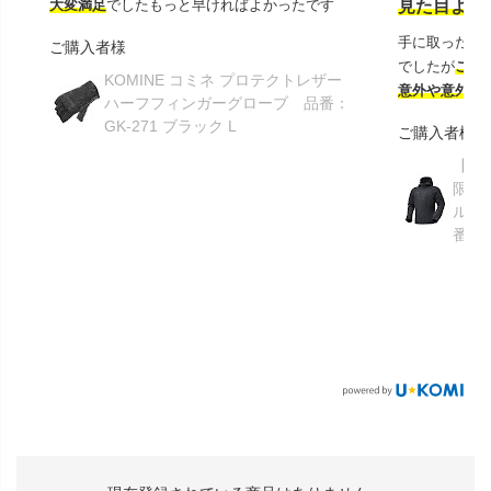
大変満足
でしたもっと早ければよかったです
見た目より
手に取ったと
ご購入者様
でしたが
この
KOMINE コミネ プロテクトレザー
意外や意外ス
ハーフフィンガーグローブ 品番：
GK-271 ブラック L
ご購入者様
【GR
限り】
ルメ
番：S