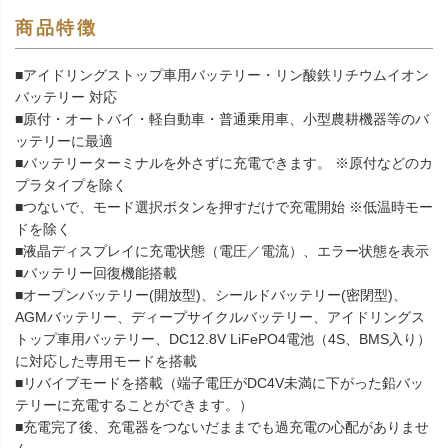
商品特徴
■アイドリングストップ車用バッテリー・リン酸鉄リチウムイオン
バッテリー 対応
■原付・オートバイ・軽自動車・普通乗用車、小型農耕機器等のバ
ッテリーに最適
■バッテリーターミナルを外さずに充電できます。 ※原付などのカ
プラタイプを除く
■つないで、モード選択ボタンを押すだけで充電開始 ※低温時モー
ドを除く
■液晶ディスプレイに充電状態（電圧／電流）、エラー状態を表示
■バッテリー回復機能搭載
■オープンバッテリー(開放型)、シールドバッテリー(密閉型)、
AGMバッテリー、ディープサイクルバッテリー、アイドリングス
トップ車用バッテリー、DC12.8V LiFePO4電池（4S、BMS入り）
に対応した専用モードを搭載
■リバイブモードを搭載（端子電圧がDC4V未満に下がった鉛バッ
テリーに充電することができます。）
■充電完了後、充電器をつないだままでも過充電の心配がありませ