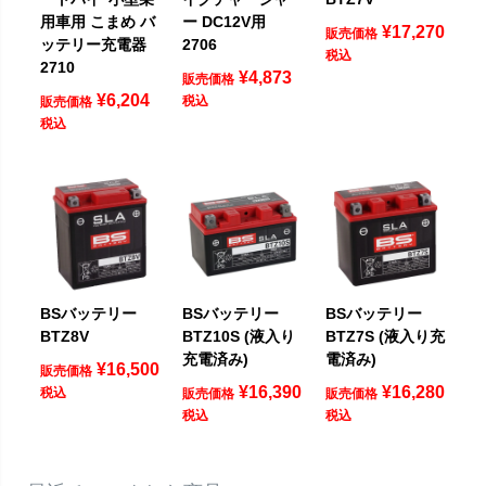
用車用 こまめ バ
ー DC12V用
¥
17,270
販売価格
ッテリー充電器
2706
税込
2710
¥
4,873
販売価格
¥
6,204
税込
販売価格
税込
BSバッテリー
BSバッテリー
BSバッテリー
BTZ8V
BTZ10S (液入り
BTZ7S (液入り充
充電済み)
電済み)
¥
16,500
販売価格
¥
16,390
¥
16,280
税込
販売価格
販売価格
税込
税込