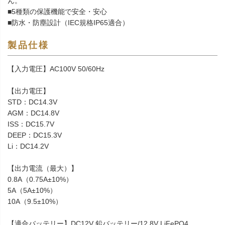
ん。
■5種類の保護機能で安全・安心
■防水・防塵設計（IEC規格IP65適合）
製品仕様
【入力電圧】AC100V 50/60Hz
【出力電圧】
STD：DC14.3V
AGM：DC14.8V
ISS：DC15.7V
DEEP：DC15.3V
Li：DC14.2V
【出力電流（最大）】
0.8A（0.75A±10%）
5A（5A±10%）
10A（9.5±10%）
【適合バッテリー】DC12V 鉛バッテリー/12.8V LiFePO4