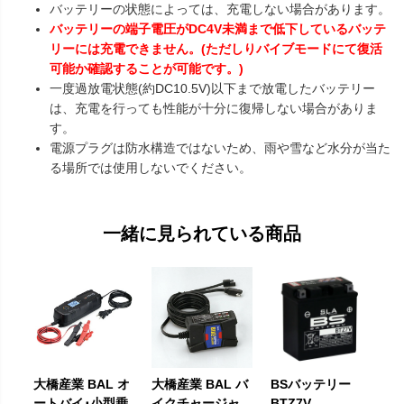
バッテリーの状態によっては、充電しない場合があります。
バッテリーの端子電圧がDC4V未満まで低下しているバッテ
リーには充電できません。(ただしりバイブモードにて復活
可能か確認することが可能です。)
一度過放電状態(約DC10.5V)以下まで放電したバッテリー
は、充電を行っても性能が十分に復帰しない場合がありま
す。
電源プラグは防水構造ではないため、雨や雪など水分が当た
る場所では使用しないでください。
一緒に見られている商品
大橋産業 BAL オ
大橋産業 BAL バ
BSバッテリー
ートバイ･小型乗
イクチャージャ
BTZ7V