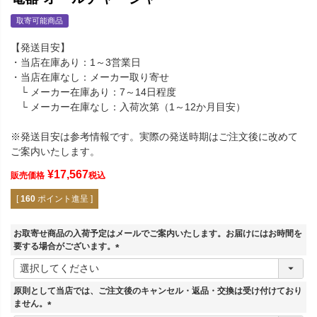
取寄可能商品
【発送目安】
・当店在庫あり：1～3営業日
・当店在庫なし：メーカー取り寄せ
└ メーカー在庫あり：7～14日程度
└ メーカー在庫なし：入荷次第（1～12か月目安）
※発送目安は参考情報です。実際の発送時期はご注文後に改めて
ご案内いたします。
¥
17,567
販売価格
税込
[
160
ポイント進呈 ]
お取寄せ商品の入荷予定はメールでご案内いたします。お届けにはお時間を
要する場合がございます。
(
必
須
原則として当店では、ご注文後のキャンセル・返品・交換は受け付けており
)
ません。