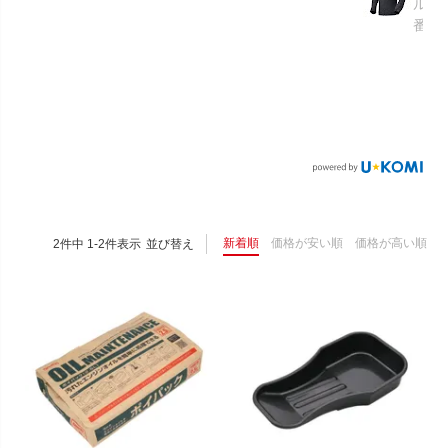
ルメ
番：S
新着順
価格が安い順
価格が高い順
2
件中
1
-
2
件表示
並び替え