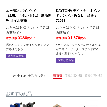
エーモン ポイパック
DAYTONA デイトナ オイル
（2.5L・4.5L・6.5L） 廃油処
ドレンパン 約２Ｌ 品番：
理 オイル交換
72056
こちらはお取りよせ・予約対
こちらはお取りよせ・予約対
象商品です
象商品です
¥
488
¥
1,870
販売価格
税込
〜
販売価格
税込
汚れたエンジンオイルをカンタン
4サイクルスクーターのオイル交換
に処理できる
が手軽に。センタースタンドに収
まる小型ドレンパン。
取寄可能商品
取寄可能商品
新着順
価格が安い順
価格が高い順
2
件中
1
-
2
件表示
並び替え
おすすめ商品