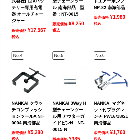
式会社) 12Vバッ
型チェーンツー
トエアーポンプ
テリー専用充電
ル 南海部品 型
NP-82 南海部品
器 オールチャー
番：NT-0015
¥
1,980
販売価格
ジャー
¥
8,250
税込
販売価格
¥
17,567
税込
販売価格
税込
NANKAI クラッ
NANKAI 3Way H
NANKAI マグネ
チコンプレッシ
型チェーンツー
ット付プラグレ
ョンツールA NT-
ル用 アウターガ
ンチ PW16/18/21
0004 南海部品
イドピンN NT-
南海部品
0015-N
¥
5,280
¥
1,760
販売価格
販売価格
¥
385
税込
税込
販売価格