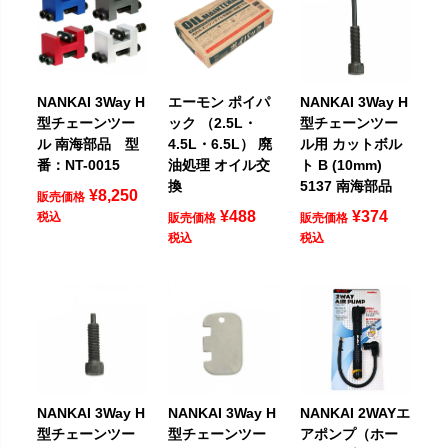
NANKAI 3Way H
エーモン ポイパ
NANKAI 3Way H
型チェーンツー
ック （2.5L・
型チェーンツー
ル 南海部品 型
4.5L・6.5L） 廃
ル用 カットボル
番：NT-0015
油処理 オイル交
ト B (10mm)
換
5137 南海部品
¥
8,250
販売価格
¥
488
¥
374
税込
販売価格
販売価格
税込
税込
NANKAI 3Way H
NANKAI 3Way H
NANKAI 2WAYエ
型チェーンツー
型チェーンツー
アポンプ（ホー