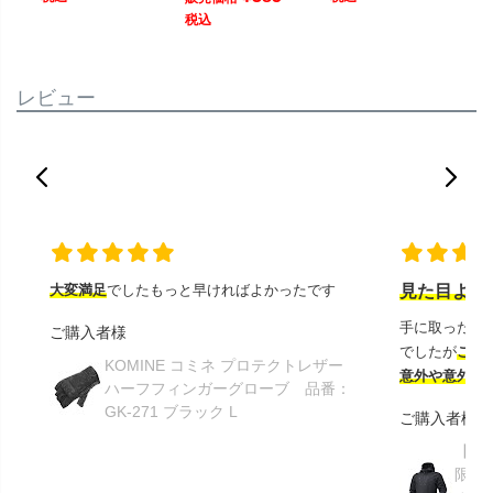
税込
レビュー
大変満足
でしたもっと早ければよかったです
見た目より
手に取ったと
ご購入者様
でしたが
この
KOMINE コミネ プロテクトレザー
意外や意外ス
ハーフフィンガーグローブ 品番：
GK-271 ブラック L
ご購入者様
【GR
限り】