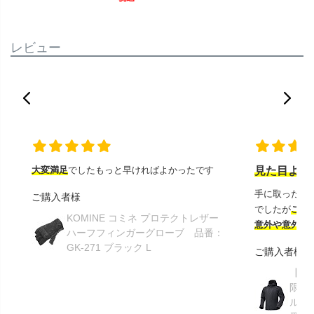
レビュー
大変満足
でしたもっと早ければよかったです
見た目より
手に取ったと
ご購入者様
でしたが
この
KOMINE コミネ プロテクトレザー
意外や意外ス
ハーフフィンガーグローブ 品番：
GK-271 ブラック L
ご購入者様
【GR
限り】
ルメ