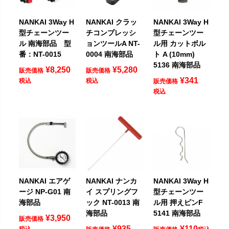
NANKAI 3Way H
NANKAI クラッ
NANKAI 3Way H
型チェーンツー
チコンプレッシ
型チェーンツー
ル 南海部品 型
ョンツールA NT-
ル用 カットボル
番：NT-0015
0004 南海部品
ト A (10mm)
5136 南海部品
¥
8,250
¥
5,280
販売価格
販売価格
¥
341
税込
税込
販売価格
税込
NANKAI エアゲ
NANKAI ナンカ
NANKAI 3Way H
ージ NP-G01 南
イ スプリングフ
型チェーンツー
海部品
ック NT-0013 南
ル用 押えピンF
海部品
5141 南海部品
¥
3,950
販売価格
¥
935
¥
110
税込