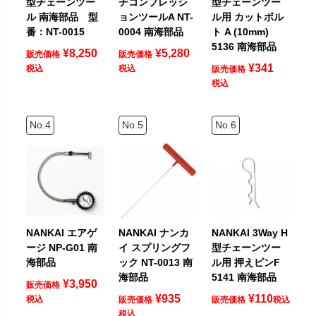
型チェーンツー
チコンプレッシ
型チェーンツー
ル 南海部品 型
ョンツールA NT-
ル用 カットボル
番：NT-0015
0004 南海部品
ト A (10mm)
5136 南海部品
¥
8,250
¥
5,280
販売価格
販売価格
¥
341
税込
税込
販売価格
税込
NANKAI エアゲ
NANKAI ナンカ
NANKAI 3Way H
ージ NP-G01 南
イ スプリングフ
型チェーンツー
海部品
ック NT-0013 南
ル用 押えピンF
海部品
5141 南海部品
¥
3,950
販売価格
¥
935
¥
110
税込
販売価格
販売価格
税込
税込