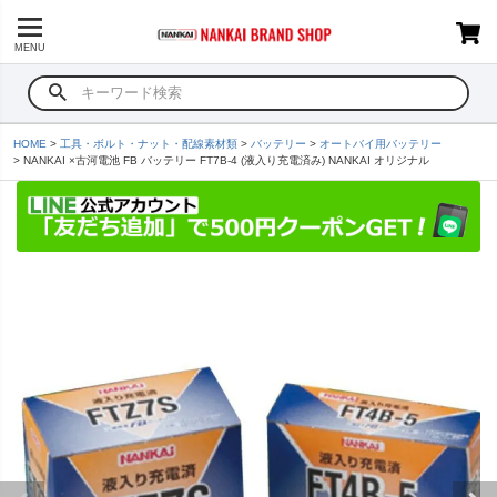
MENU
HOME
工具・ボルト・ナット・配線素材類
バッテリー
オートバイ用バッテリー
NANKAI ×古河電池 FB バッテリー FT7B-4 (液入り充電済み) NANKAI オリジナル