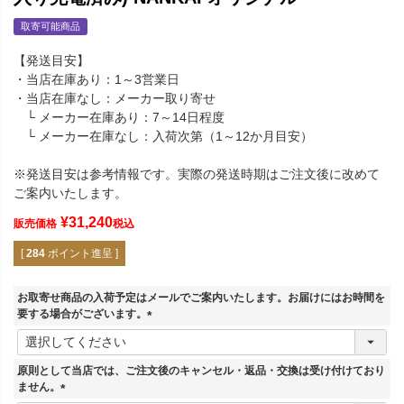
取寄可能商品
【発送目安】
・当店在庫あり：1～3営業日
・当店在庫なし：メーカー取り寄せ
└ メーカー在庫あり：7～14日程度
└ メーカー在庫なし：入荷次第（1～12か月目安）
※発送目安は参考情報です。実際の発送時期はご注文後に改めて
ご案内いたします。
¥
31,240
販売価格
税込
[
284
ポイント進呈 ]
お取寄せ商品の入荷予定はメールでご案内いたします。お届けにはお時間を
要する場合がございます。
(
必
須
原則として当店では、ご注文後のキャンセル・返品・交換は受け付けており
)
ません。