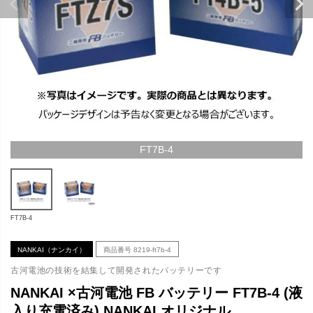
FT7B-4
FT7B-4
NANKAI（ナンカイ）
商品番号
8219-ft7b-4
古河電池の技術を結集して開発されたバッテリーです
NANKAI ×古河電池 FB バッテリー FT7B-4 (液
入り充電済み) NANKAI オリジナル