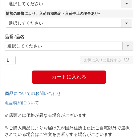
(
必
須
情勢の影響により、入荷時期未定・入荷停止の場合あり
)
(
必
須
品番
品名
)
お気に入りに登録する
カートに入れる
商品についてのお問い合わせ
返品特約について
※店頭とは価格が異なる場合がございます
※ご購入商品によりお届け先が国外住所またはご自宅以外で選択
されている場合はご注文をお断りする場合がございます