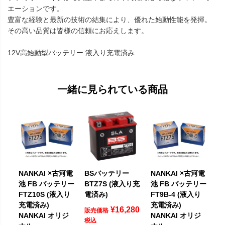
エーションです。
豊富な経験と最新の技術の結集により、優れた始動性能を発揮。
その高い品質は皆様の信頼にお応えします。
12V高始動型バッテリー 液入り充電済み
一緒に見られている商品
NANKAI ×古河電
BSバッテリー
NANKAI ×古河電
池 FB バッテリー
BTZ7S (液入り充
池 FB バッテリー
FTZ10S (液入り
電済み)
FT9B-4 (液入り
充電済み)
充電済み)
¥
16,280
販売価格
NANKAI オリジ
NANKAI オリジ
税込