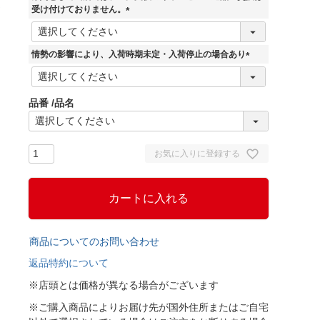
)
受け付けておりません。
(
必
須
情勢の影響により、入荷時期未定・入荷停止の場合あり
)
(
必
須
品番
品名
)
お気に入りに登録する
カートに入れる
商品についてのお問い合わせ
返品特約について
※店頭とは価格が異なる場合がございます
※ご購入商品によりお届け先が国外住所またはご自宅