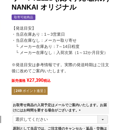
NANKAI オリジナル
取寄可能商品
【発送目安】
・当店在庫あり：1～3営業日
・当店在庫なし：メーカー取り寄せ
└ メーカー在庫あり：7～14日程度
└ メーカー在庫なし：入荷次第（1～12か月目安）
※発送目安は参考情報です。実際の発送時期はご注文
後に改めてご案内いたします。
¥
27,390
販売価格
税込
[
249
ポイント進呈 ]
お取寄せ商品の入荷予定はメールでご案内いたします。お届
けにはお時間を要する場合がございます。
(
FTZ12S
必
須
原則として当店では、ご注文後のキャンセル・返品・交換は