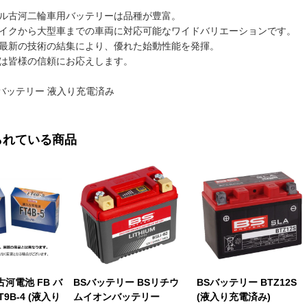
ル古河二輪車用バッテリーは品種が豊富。
イクから大型車までの車両に対応可能なワイドバリエーションです。
最新の技術の結集により、優れた始動性能を発揮。
は皆様の信頼にお応えします。
型バッテリー 液入り充電済み
られている商品
×古河電池 FB バ
BSバッテリー BSリチウ
BSバッテリー BTZ12S
9B-4 (液入り
ムイオンバッテリー
(液入り充電済み)