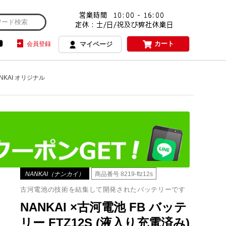
カート
会員登録
マイページ
ANKAI オリジナル
NANKAI（ナンカイ）
商品番号
8219-ftz12s
古河電池の技術を結集して開発されたバッテリーです
NANKAI ×古河電池 FB バッテ
リー FTZ12S (液入り充電済み)