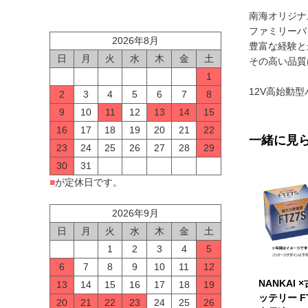
南海オリジナ
ファミリーバ
2026年8月
豊富な経験と
日
月
火
水
木
金
土
その高い品質
1
12V高始動
2
3
4
5
6
7
8
9
10
11
12
13
14
15
16
17
18
19
20
21
22
一緒に見
23
24
25
26
27
28
29
30
31
■
が定休日です。
2026年9月
日
月
火
水
木
金
土
1
2
3
4
5
6
7
8
9
10
11
12
NANKAI 
13
14
15
16
17
18
19
ッテリー FT
20
21
22
23
24
25
26