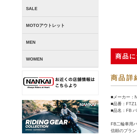
SALE
MOTOアウトレット
MEN
商品に
WOMEN
商品詳
■メーカー：N
■品番：FTZ1
■品名：FB バ
FB二輪車用
信頼のブランド 