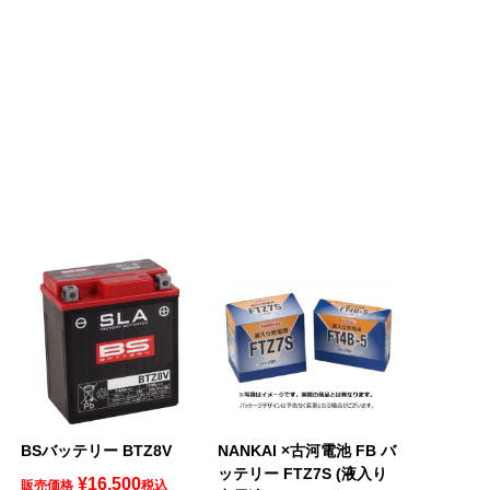
BSバッテリー BTZ8V
NANKAI ×古河電池 FB バ
ッテリー FTZ7S (液入り
¥
16,500
販売価格
税込