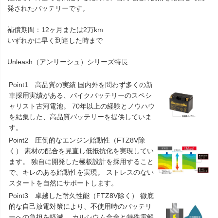
発されたバッテリーです。
補償期間：12ヶ月または2万km
いずれかに早く到達した時まで
Unleash（アンリーシュ）シリーズ特長
Point1 高品質の実績 国内外を問わず多くの新
車採用実績がある、バイクバッテリーのスペシ
ャリスト古河電池。 70年以上の経験とノウハウ
を結集した、高品質バッテリーを提供していま
す。
Point2 圧倒的なエンジン始動性（FTZ8V除
く） 素材の配合を見直し低抵抗化を実現してい
ます。 独自に開発した極板設計を採用すること
で、キレのある始動性を実現。 ストレスのない
スタートを自然にサポートします。
Point3 卓越した耐久性能（FTZ8V除く） 徹底
的な自己放電対策により、不使用時のバッテリ
ーへの負担を軽減。 カルシウム合金と特殊電解