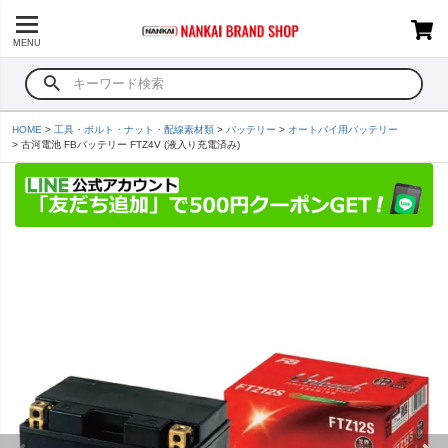
MENU
HOME
工具・ボルト・ナット・配線素材類
バッテリー
オートバイ用バッテリー
古河電池 FBバッテリー FTZ4V (液入り充電済み)