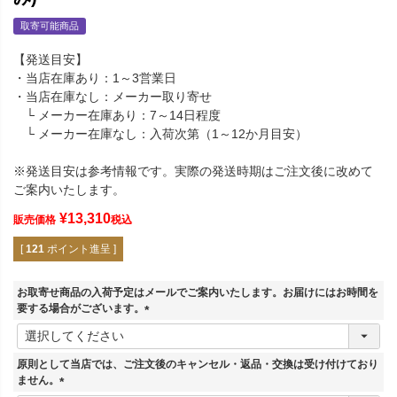
取寄可能商品
【発送目安】
・当店在庫あり：1～3営業日
・当店在庫なし：メーカー取り寄せ
└ メーカー在庫あり：7～14日程度
└ メーカー在庫なし：入荷次第（1～12か月目安）
※発送目安は参考情報です。実際の発送時期はご注文後に改めて
ご案内いたします。
¥
13,310
販売価格
税込
[
121
ポイント進呈 ]
お取寄せ商品の入荷予定はメールでご案内いたします。お届けにはお時間を
要する場合がございます。
(
必
須
原則として当店では、ご注文後のキャンセル・返品・交換は受け付けており
)
ません。