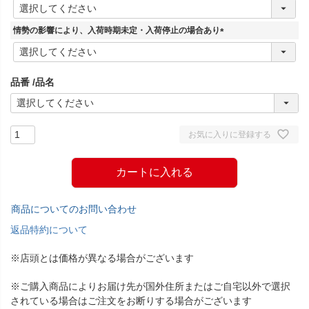
(
必
須
情勢の影響により、入荷時期未定・入荷停止の場合あり
)
(
必
須
品番
品名
)
お気に入りに登録する
カートに入れる
商品についてのお問い合わせ
返品特約について
※店頭とは価格が異なる場合がございます
※ご購入商品によりお届け先が国外住所またはご自宅以外で選択
されている場合はご注文をお断りする場合がございます