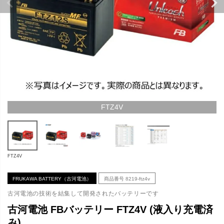
FTZ4V
FTZ4V
FRUKAWA BATTERY（古河電池）
商品番号
8219-ftz4v
古河電池の技術を結集して開発されたバッテリーです
古河電池 FBバッテリー FTZ4V (液入り充電済
み)