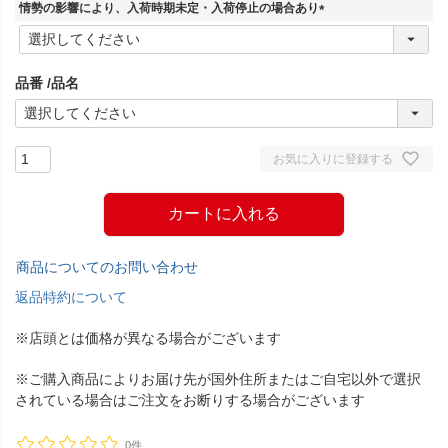
須
情勢の影響により、入荷時期未定・入荷停止の場合あり
)
(
必
須
品番
品名
)
お気に入りに登録する
カートに入れる
商品についてのお問い合わせ
返品特約について
※店頭とは価格が異なる場合がございます
※ご購入商品によりお届け先が国外住所またはご自宅以外で選択
されている場合はご注文をお断りする場合がございます
0件