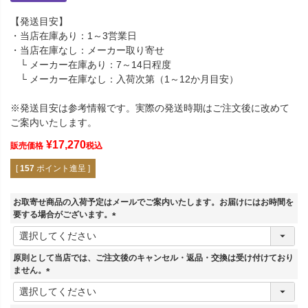
【発送目安】
・当店在庫あり：1～3営業日
・当店在庫なし：メーカー取り寄せ
└ メーカー在庫あり：7～14日程度
└ メーカー在庫なし：入荷次第（1～12か月目安）
※発送目安は参考情報です。実際の発送時期はご注文後に改めて
ご案内いたします。
¥
17,270
販売価格
税込
[
157
ポイント進呈 ]
お取寄せ商品の入荷予定はメールでご案内いたします。お届けにはお時間を
要する場合がございます。
(
必
須
原則として当店では、ご注文後のキャンセル・返品・交換は受け付けており
)
ません。
(
必