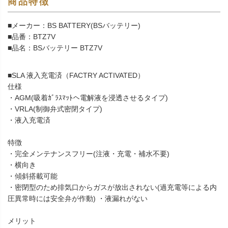
商品特徴
■メーカー：BS BATTERY(BSバッテリー)
■品番：BTZ7V
■品名：BSバッテリー BTZ7V
■SLA 液入充電済（FACTRY ACTIVATED）
仕様
・AGM(吸着ｶﾞﾗｽﾏｯﾄへ電解液を浸透させるタイプ)
・VRLA(制御弁式密閉タイプ)
・液入充電済
特徴
・完全メンテナンスフリー(注液・充電・補水不要)
・横向き
・傾斜搭載可能
・密閉型のため排気口からガスが放出されない(過充電等による内
圧異常時には安全弁が作動) ・液漏れがない
メリット