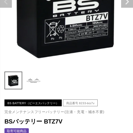
BS BATTERY（ビーエスバッテリー）
商品番号
8233-btz7v
完全メンテナンスフリーバッテリー(注液・充電・補水不要)
BSバッテリー BTZ7V
取寄可能商品