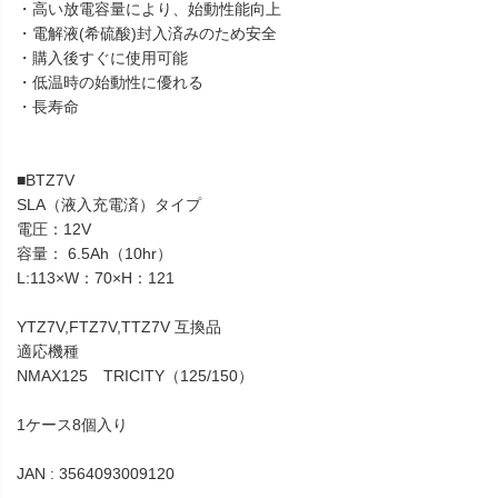
・高い放電容量により、始動性能向上
・電解液(希硫酸)封入済みのため安全
・購入後すぐに使用可能
・低温時の始動性に優れる
・長寿命
■BTZ7V
SLA（液入充電済）タイプ
電圧：12V
容量： 6.5Ah（10hr）
L:113×W：70×H：121
YTZ7V,FTZ7V,TTZ7V 互換品
適応機種
NMAX125 TRICITY（125/150）
1ケース8個入り
JAN : 3564093009120