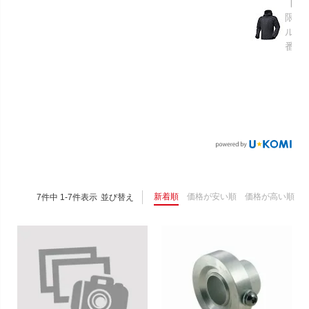
【GR
限り】
ルメ
番：S
新着順
価格が安い順
価格が高い順
7
件中
1
-
7
件表示
並び替え