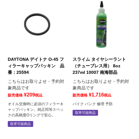
DAYTONA デイトナ O-45 フ
スライム タイヤシーラント
ィラーキャップパッキン 品
（チューブレス用） 8oz
番：25594
237ml 10007 南海部品
こちらはお取りよせ・予約対
こちらはお取りよせ・予約対
象商品です
象商品です
¥
209
¥
1,716
販売価格
税込
販売価格
税込
オイル交換時に必須のフィラーキ
バイク パンク 修理 予防
ャップパッキン。純正同等スペッ
取寄可能商品
クの高精度Oリングで安心。
取寄可能商品