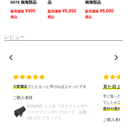
0078 南海部品
品
南海部品
¥
495
¥
6,050
¥
6,600
販売価格
販売価格
販売価格
税込
税込
税込
レビュー
大変満足
でしたもっと早ければよかったです
見た目より
手に取ったと
ご購入者様
でしたが
この
KOMINE コミネ プロテクトレザー
意外や意外ス
ハーフフィンガーグローブ 品番：
GK-271 ブラック L
ご購入者様