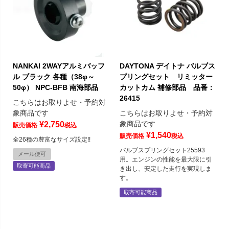
NANKAI 2WAYアルミバッフ
DAYTONA デイトナ バルブス
ル ブラック 各種（38φ～
プリングセット リミッター
50φ） NPC-BFB 南海部品
カットカム 補修部品 品番：
26415
こちらはお取りよせ・予約対
象商品です
こちらはお取りよせ・予約対
象商品です
¥
2,750
販売価格
税込
¥
1,540
販売価格
税込
全26種の豊富なサイズ設定!!
バルブスプリングセット25593
メール便可
用。エンジンの性能を最大限に引
取寄可能商品
き出し、安定した走行を実現しま
す。
取寄可能商品