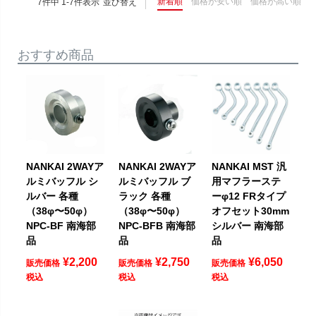
新着順
価格が安い順
価格が高い順
7
件中
1
-
7
件表示
並び替え
おすすめ商品
NANKAI 2WAYア
NANKAI 2WAYア
NANKAI MST 汎
ルミバッフル シ
ルミバッフル ブ
用マフラーステ
ルバー 各種
ラック 各種
ーφ12 FRタイプ
（38φ〜50φ）
（38φ〜50φ）
オフセット30mm
NPC-BF 南海部
NPC-BFB 南海部
シルバー 南海部
品
品
品
¥
2,200
¥
2,750
¥
6,050
販売価格
販売価格
販売価格
税込
税込
税込