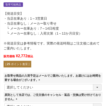
取寄可能商品
【発送目安】
・当店在庫あり：1～3営業日
・当店在庫なし：メーカー取り寄せ
└ メーカー在庫あり：7～14日程度
└ メーカー在庫なし：入荷次第（1～12か月目安）
※発送目安は参考情報です。実際の発送時期はご注文後に改めて
ご案内いたします。
¥
2,772
販売価格
税込
[
25
ポイント進呈 ]
お取寄せ商品の入荷予定はメールでご案内いたします。お届けにはお時間を
要する場合がございます。
(
必
須
原則として当店では、ご注文後のキャンセル・返品・交換は受け付けており
)
ません。
(