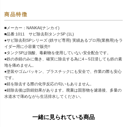
商品特徴
■メーカー：NANKAI(ナンカイ)
■品番:1011 サビ除去剤タンクSP (1L)
●サビ除去剤SPシリーズ (鉄サビ専用) 実績あるプロ用(業務用)をラ
イダー用に小容量で販売!!
●タンクSPは強酸、毒劇物を使用していない安全配合です。
●鉄の赤錆のみに働き、確実に除去する為に4～5日浸しても鉄の素
地を痛めません。
●塗装やゴムパッキン、プラスチックにも安全で、作業の際も安心
です。
●錆を除去する際の化学反応の匂いもありません。
●錆除去後は防錆効果があります。廃棄は固形物を濾過後、多量の
水道水で薄めながら生活排水してください。
一緒に見られている商品