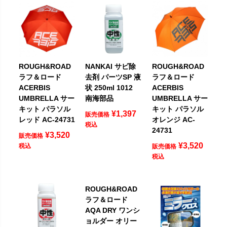
ROUGH&ROAD
NANKAI サビ除
ROUGH&ROAD
ラフ＆ロード
去剤 パーツSP 液
ラフ＆ロード
ACERBIS
状 250ml 1012
ACERBIS
UMBRELLA サー
南海部品
UMBRELLA サー
キット パラソル
キット パラソル
¥
1,397
販売価格
レッド AC-24731
オレンジ AC-
税込
24731
¥
3,520
販売価格
¥
3,520
税込
販売価格
税込
ROUGH&ROAD
ラフ＆ロード
AQA DRY ワンシ
ョルダー オリー