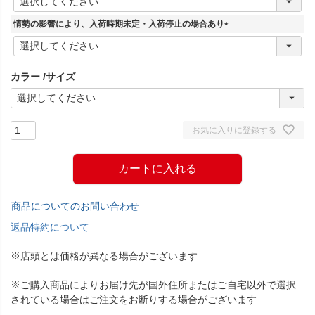
必
須
情勢の影響により、入荷時期未定・入荷停止の場合あり
)
(
必
須
カラー
サイズ
)
お気に入りに登録する
カートに入れる
商品についてのお問い合わせ
返品特約について
※店頭とは価格が異なる場合がございます
※ご購入商品によりお届け先が国外住所またはご自宅以外で選択
されている場合はご注文をお断りする場合がございます