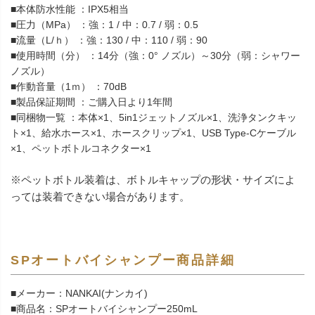
■本体防水性能 ：IPX5相当
■圧力（MPa） ：強：1 / 中：0.7 / 弱：0.5
■流量（L/ｈ） ：強：130 / 中：110 / 弱：90
■使用時間（分） ：14分（強：0° ノズル）～30分（弱：シャワー
ノズル）
■作動音量（1ｍ） ：70dB
■製品保証期間 ：ご購入日より1年間
■同梱物一覧 ：本体×1、5in1ジェットノズル×1、洗浄タンクキッ
ト×1、給水ホース×1、ホースクリップ×1、USB Type-Cケーブル
×1、ペットボトルコネクター×1
※ペットボトル装着は、ボトルキャップの形状・サイズによ
っては装着できない場合があります。
SPオートバイシャンプー商品詳細
■メーカー：NANKAI(ナンカイ)
■商品名：SPオートバイシャンプー250mL