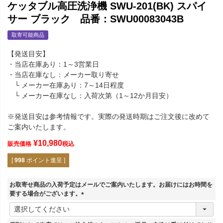
ケッタブル高圧洗浄機 SWU-201(BK) スパイ
サー ブラック 品番：SWU00083043B
取寄可能商品
【発送目安】
・当店在庫あり：1～3営業日
・当店在庫なし：メーカー取り寄せ
└ メーカー在庫あり：7～14日程度
└ メーカー在庫なし：入荷次第（1～12か月目安）
※発送目安は参考情報です。実際の発送時期はご注文後に改めて
ご案内いたします。
¥
10,980
販売価格
税込
[
998
ポイント進呈 ]
お取寄せ商品の入荷予定はメールでご案内いたします。お届けにはお時間を
要する場合がございます。
(
必
須