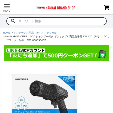
MENU
HOME
メンテナンス用品・オイル・ケミカル
NANKAIxSPICERR バイクシャンプー付き ポケッタブル高圧洗浄機 SWU-201(BK) スパイサ
ー ブラック 品番：SWU00083043B