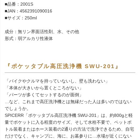
■品番：2001S
■JAN：4562391090016
■サイズ：250ml
成分：無リン界面活性剤、水、その他
形式：弱アルカリ性液体
『ポケッタブル高圧洗浄機 SWU-201』
「バイクやクルマを持っていないし、壁も洗わない」
「本体が大きいから置くところがない」
「パーツが多くてセットするのが面倒」
…など、これまで高圧洗浄機とは無縁だった人は多いのではない
でしょうか。
SPICERR「ポケッタブル高圧洗浄機 SWU-201」は、約800gと軽
量でポケットに入る程度のサイズ、そして水栓不要で、ペットボ
トル装着またはホース装着の2通りの方法で洗浄できるため、自宅
だけでなく、キャンプに、海に、お墓参りに…水場が近くにない