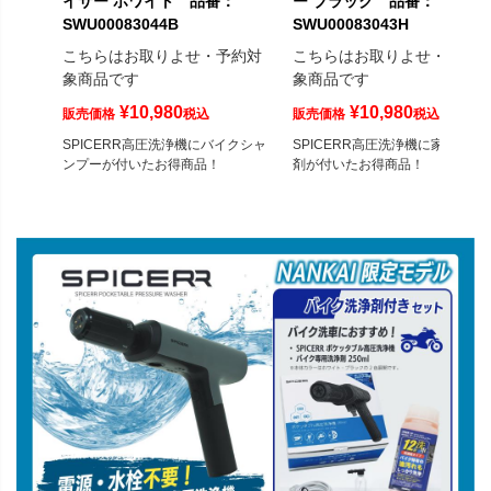
イサー ホワイト 品番：
ー ブラック 品番：
SWU00083044B
SWU00083043H
こちらはお取りよせ・予約対
こちらはお取りよせ・予約
象商品です
象商品です
¥
10,980
¥
10,980
販売価格
税込
販売価格
税込
SPICERR高圧洗浄機にバイクシャ
SPICERR高圧洗浄機に家庭用洗
ンプーが付いたお得商品！
剤が付いたお得商品！