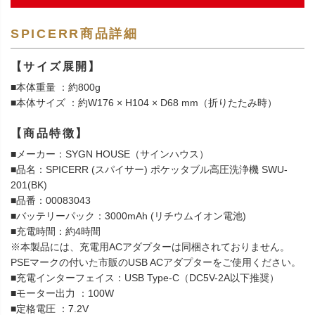
SPICERR商品詳細
【サイズ展開】
■本体重量 ：約800g
■本体サイズ ：約W176 × H104 × D68 mm（折りたたみ時）
【商品特徴】
■メーカー：SYGN HOUSE（サインハウス）
■品名：SPICERR (スパイサー) ポケッタブル高圧洗浄機 SWU-
201(BK)
■品番：00083043
■バッテリーパック：3000mAh (リチウムイオン電池)
■充電時間：約4時間
※本製品には、充電用ACアダプターは同梱されておりません。
PSEマークの付いた市販のUSB ACアダプターをご使用ください。
■充電インターフェイス：USB Type-C（DC5V-2A以下推奨）
■モーター出力 ：100W
■定格電圧 ：7.2V