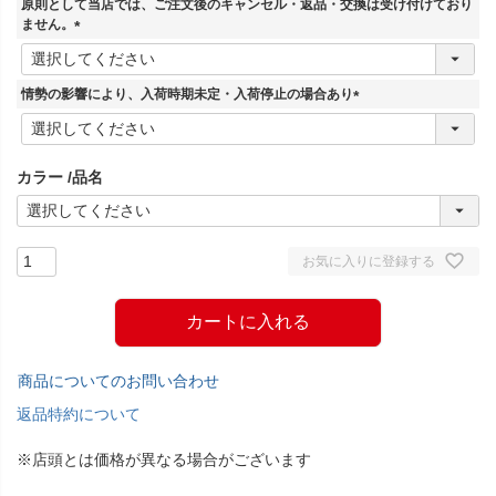
原則として当店では、ご注文後のキャンセル・返品・交換は受け付けており
)
ません。
(
必
須
情勢の影響により、入荷時期未定・入荷停止の場合あり
)
(
必
須
カラー
品名
)
お気に入りに登録する
カートに入れる
商品についてのお問い合わせ
返品特約について
※店頭とは価格が異なる場合がございます