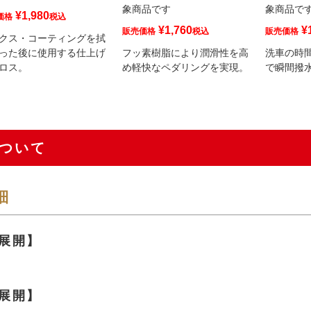
象商品です
象商品で
¥
1,980
価格
税込
¥
1,760
¥
販売価格
税込
販売価格
クス・コーティングを拭
った後に使用する仕上げ
フッ素樹脂により潤滑性を高
洗車の時
ロス。
め軽快なペダリングを実現。
で瞬間撥水
ついて
細
展開】
展開】