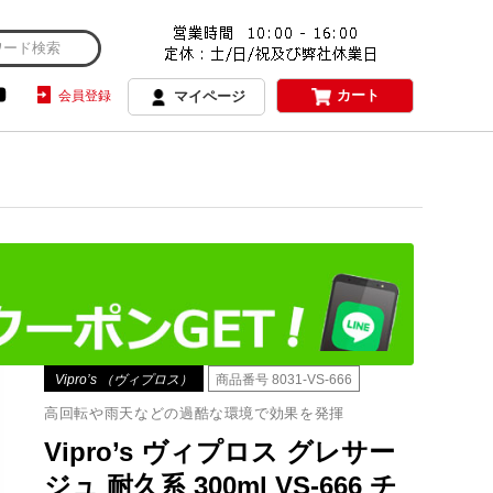
カート
会員登録
マイページ
Vipro’s （ヴィプロス）
商品番号
8031-VS-666
高回転や雨天などの過酷な環境で効果を発揮
Vipro’s ヴィプロス グレサー
ジュ 耐久系 300ml VS-666 チ