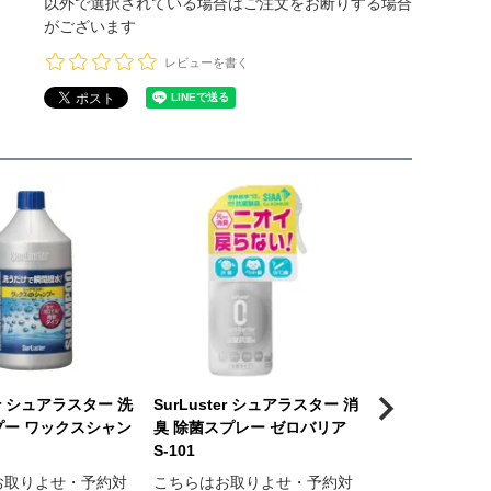
以外で選択されている場合はご注文をお断りする場合
がございます
レビューを書く
ter シュアラスター 洗
SurLuster シュアラスター 消
SurLuster 
プー ワックスシャン
臭 除菌スプレー ゼロバリア
イクロファイバー
S-101
132
お取りよせ・予約対
こちらはお取りよせ・予約対
こちらはお取り