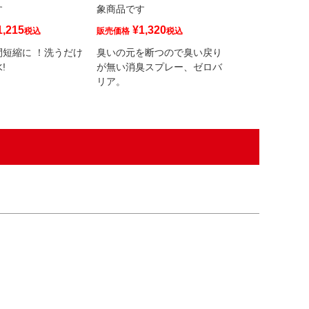
す
象商品です
象商品です
1,215
¥
1,320
¥
599
税込
販売価格
税込
販売価格
税
間短縮に ！洗うだけ
臭いの元を断つので臭い戻り
水分が残ってい
!
が無い消臭スプレー、ゼロバ
ス・コーティン
リア。
拭き取ります。