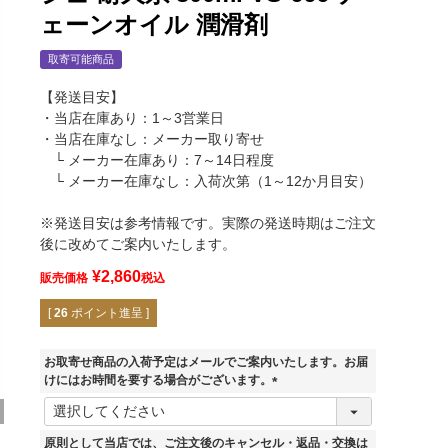
ェーンオイル 潤滑剤
取寄可能商品
【発送目安】
・当店在庫あり：1～3営業日
・当店在庫なし：メーカー取り寄せ
└ メーカー在庫あり：7～14日程度
└ メーカー在庫なし：入荷次第（1～12か月目安）
※発送目安は参考情報です。実際の発送時期はご注文
後に改めてご案内いたします。
¥
2,860
販売価格
税込
[
26
ポイント進呈 ]
お取寄せ商品の入荷予定はメールでご案内いたします。お届
けにはお時間を要する場合がございます。
(
必
須
原則として当店では、ご注文後のキャンセル・返品・交換は