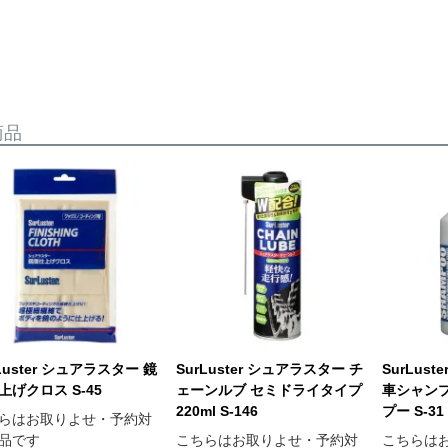
商品
Luster シュアラスター 鏡
SurLuster シュアラスター チ
SurLus
上げクロス S-45
ェーンルブ セミドライタイプ
車シャン
220ml S-146
プー S-31
らはお取りよせ・予約対
品です
こちらはお取りよせ・予約対
こちらは