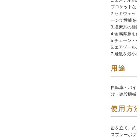
プロケットなど
2.セミウェッ
ーンで性能を
3.塩素系の
4.金属摩擦
5.チェーン
6.エアゾー
7.飛散を最
用途
自転車・バイ
け・建設機械
使用方
缶を立て、約
スプレーボタ