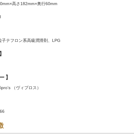
0mm×高さ182mm×奥行60mm
l
粒子テフロン系高級潤滑剤、LPG
】
ー】
pro’s （ヴィプロス）
66
徴