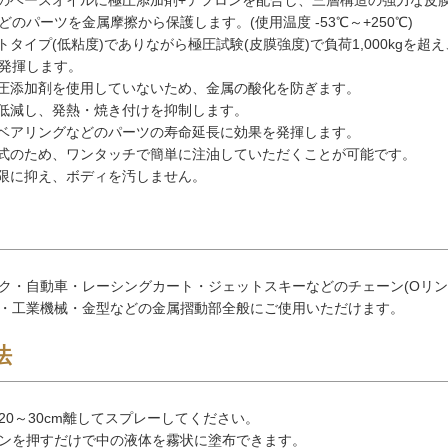
のパーツを金属摩擦から保護します。(使用温度 -53℃～+250℃)
トタイプ(低粘度)でありながら極圧試験(皮膜強度)で負荷1,000kgを
発揮します。
極圧添加剤を使用していないため、金属の酸化を防ぎます。
を低減し、発熱・焼き付けを抑制します。
・ベアリングなどのパーツの寿命延長に効果を発揮します。
ル式のため、ワンタッチで簡単に注油していただくことが可能です。
小限に抑え、ボディを汚しません。
ク・自動車・レーシングカート・ジェットスキーなどのチェーン(Oリン
・工業機械・金型などの金属摺動部全般にご使用いただけます。
法
20～30cm離してスプレーしてください。
ンを押すだけで中の液体を霧状に塗布できます。