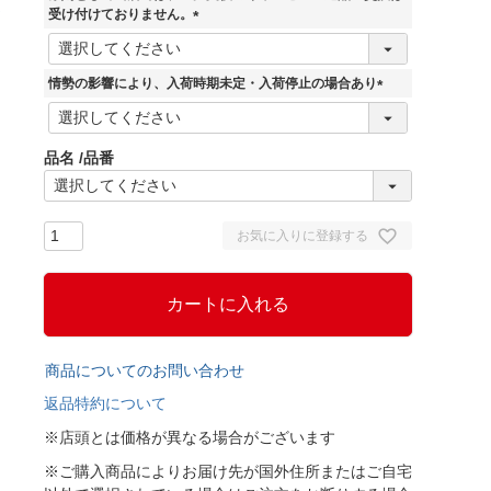
)
受け付けておりません。
(
必
須
情勢の影響により、入荷時期未定・入荷停止の場合あり
)
(
必
須
品名
品番
)
お気に入りに登録する
カートに入れる
商品についてのお問い合わせ
返品特約について
※店頭とは価格が異なる場合がございます
※ご購入商品によりお届け先が国外住所またはご自宅