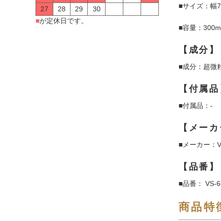
■サイズ：幅7
27
28
29
30
■
が定休日です。
■容量：300m
【成分】
■成分：超微
【付属品
■付属品：-
【メーカ
■メーカー：Vi
【品番】
■品番： VS-6
商品特