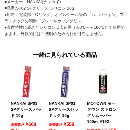
■メーカー：NANKAI(ナンカイ)
■品番:SP02 SPグリース シリコン 10g
●用途：電装部、Oリング、オイルシール等のゴム、パッキン、プ
ラスチックの潤滑、ブレーキカップグリス。
●温度特性に優れたシリコンは広範囲（-50℃～＋180℃）で使用で
きます。外観的には半透明のため汚れが目立ちません。
一緒に見られている商品
NANKAI SP03
NANKAI SP01
MOTOWN モー
SPグリース パッ
SPグリースセラ
タウン ストロン
ド 10g
ミック 10g
グリムーバー
100ml #192
¥
660
¥
550
販売価格
販売価格