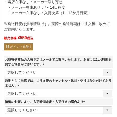
・当店在庫なし：メーカー取り寄せ
└ メーカー在庫あり：7～14日程度
└ メーカー在庫なし：入荷次第（1～12か月目安）
※発送目安は参考情報です。実際の発送時期はご注文後に改めて
ご案内いたします。
¥
550
販売価格
税込
[
5
ポイント進呈 ]
お取寄せ商品の入荷予定はメールでご案内いたします。お届けにはお時間を
要する場合がございます。
(
必
須
原則として当店では、ご注文後のキャンセル・返品・交換は受け付けており
)
ません。
(
必
須
情勢の影響により、入荷時期未定・入荷停止の場合あり
)
(
必
須