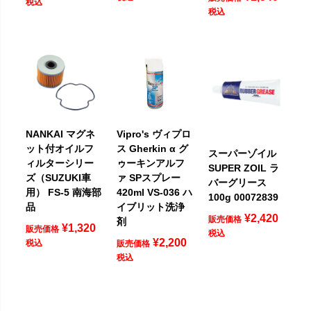
税込
税込
NANKAI マグネ
Vipro's ヴィプロ
ット付オイルフ
ス Gherkin α グ
スーパーゾイル
ィルターシリー
ゥーキンアルフ
SUPER ZOIL ラ
ズ（SUZUKI車
ァ SPスプレー
バーグリース
用） FS-5 南海部
420ml VS-036 ハ
100g 00072839
品
イブリット洗浄
¥
2,420
販売価格
剤
¥
1,320
販売価格
税込
¥
2,200
税込
販売価格
税込