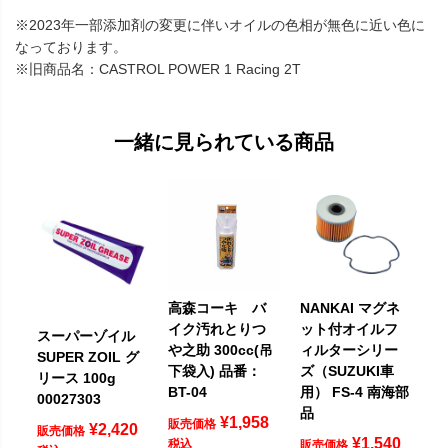
※2023年一部添加剤の変更に伴いオイルの色相が無色に近い色に
なっております。
※旧商品名：CASTROL POWER 1 Racing 2T
一緒に見られている商品
高森コーキ バ
NANKAI マグネ
イク汚れとりつ
ット付オイルフ
スーパーゾイル
や之助 300cc(吊
ィルターシリー
SUPER ZOIL グ
下袋入) 品番：
ズ（SUZUKI車
リース 100g
BT-04
用） FS-4 南海部
00027303
品
¥
1,958
販売価格
¥
2,420
販売価格
¥
1,540
税込
販売価格