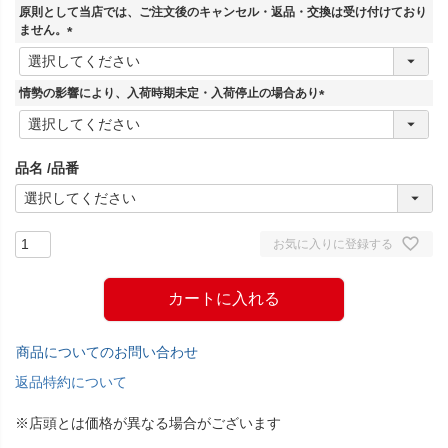
須
原則として当店では、ご注文後のキャンセル・返品・交換は受け付けており
)
ません。
(
必
須
情勢の影響により、入荷時期未定・入荷停止の場合あり
)
(
必
須
品名
品番
)
お気に入りに登録する
カートに入れる
商品についてのお問い合わせ
返品特約について
※店頭とは価格が異なる場合がございます