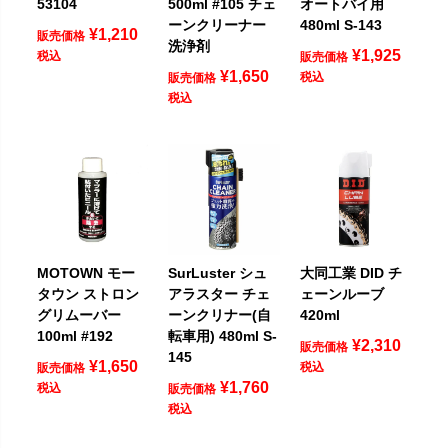
53104
500ml #105 チェ
オートバイ用
ーンクリーナー
480ml S-143
¥
1,210
販売価格
洗浄剤
¥
1,925
税込
販売価格
¥
1,650
税込
販売価格
税込
MOTOWN モー
SurLuster シュ
大同工業 DID チ
タウン ストロン
アラスター チェ
ェーンルーブ
グリムーバー
ーンクリナー(自
420ml
100ml #192
転車用) 480ml S-
¥
2,310
販売価格
145
¥
1,650
税込
販売価格
¥
1,760
税込
販売価格
税込