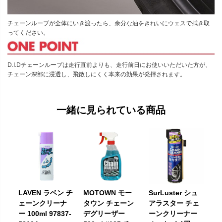
チェーンルーブが全体にいき渡ったら、余分な油をきれいにウェスで拭き取
ってください。
D.I.Dチェーンループは走行直前よりも、走行前日にお使いいただいた方が、
チェーン深部に浸透し、飛散しにくく本来の効果が発揮されます。
一緒に見られている商品
LAVEN ラベン チ
MOTOWN モー
SurLuster シュ
ェーンクリーナ
タウン チェーン
アラスター チェ
ー 100ml 97837-
デグリーザー
ーンクリーナー