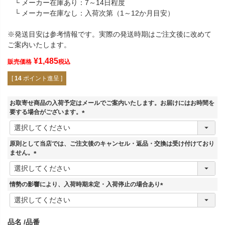
└ メーカー在庫あり：7～14日程度
└ メーカー在庫なし：入荷次第（1～12か月目安）
※発送目安は参考情報です。実際の発送時期はご注文後に改めて
ご案内いたします。
¥
1,485
販売価格
税込
[
14
ポイント進呈 ]
お取寄せ商品の入荷予定はメールでご案内いたします。お届けにはお時間を
要する場合がございます。
(
必
須
原則として当店では、ご注文後のキャンセル・返品・交換は受け付けており
)
ません。
(
必
須
情勢の影響により、入荷時期未定・入荷停止の場合あり
)
(
必
須
品名
品番
)