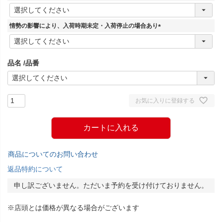
(
必
須
情勢の影響により、入荷時期未定・入荷停止の場合あり
)
(
必
須
品名
品番
)
お気に入りに登録する
カートに入れる
商品についてのお問い合わせ
返品特約について
申し訳ございません。ただいま予約を受け付けておりません。
※店頭とは価格が異なる場合がございます