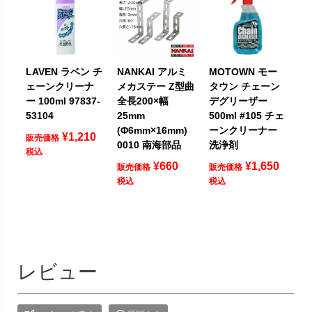
LAVEN ラベン チ
NANKAI アルミ
MOTOWN モー
ェーンクリーナ
メカステー Z型曲
タウン チェーン
ー 100ml 97837-
全長200×幅
デグリーザー
53104
25mm
500ml #105 チェ
(Φ6mm×16mm)
ーンクリーナー
¥
1,210
販売価格
0010 南海部品
洗浄剤
税込
¥
660
¥
1,650
販売価格
販売価格
税込
税込
レビュー