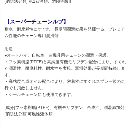
[消防法分類] 第1石油類、危険等級II
【スーパーチェーンルブ】
耐水・耐摩耗性にすぐれ、長期間潤滑効果を発揮する、プレミア
ム性能のチェーン専用潤滑剤
用途
●オートバイ、自転車、農機具用チェーンの潤滑・保護。
・フッ素樹脂(PTFE)と高純度有機モリブデン配合により、すぐれ
た潤滑性、耐摩耗性、耐水性を実現。潤滑効果が長期間持続しま
す。
・高粘度合成オイル配合により、密着性にすぐれスプレー後の走
行でも飛散しません。
・シールチェーンにも使用できます。
[成分]フッ素樹脂(PTFE)、有機モリブデン、合成油、潤滑添加剤
[消防法分類]可燃性液体類