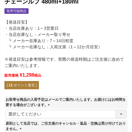
チェーンルプ 480ml+180ml
取寄可能商品
【発送目安】
・当店在庫あり：1～3営業日
・当店在庫なし：メーカー取り寄せ
└ メーカー在庫あり：7～14日程度
└ メーカー在庫なし：入荷次第（1～12か月目安）
※発送目安は参考情報です。実際の発送時期はご注文後に改めて
ご案内いたします。
¥
1,298
販売価格
税込
[
12
ポイント進呈 ]
お取寄せ商品の入荷予定はメールでご案内いたします。お届けにはお時間を
要する場合がございます。
(
必
須
原則として当店では、ご注文後のキャンセル・返品・交換は受け付けており
)
ません。