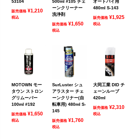
53104
500ml #105 チェ
オートバイ用
ーンクリーナー
480ml S-143
¥
1,210
販売価格
洗浄剤
¥
1,925
税込
販売価格
¥
1,650
税込
販売価格
税込
MOTOWN モー
SurLuster シュ
大同工業 DID チ
タウン ストロン
アラスター チェ
ェーンルーブ
グリムーバー
ーンクリナー(自
420ml
100ml #192
転車用) 480ml S-
¥
2,310
販売価格
145
¥
1,650
税込
販売価格
¥
1,760
税込
販売価格
税込