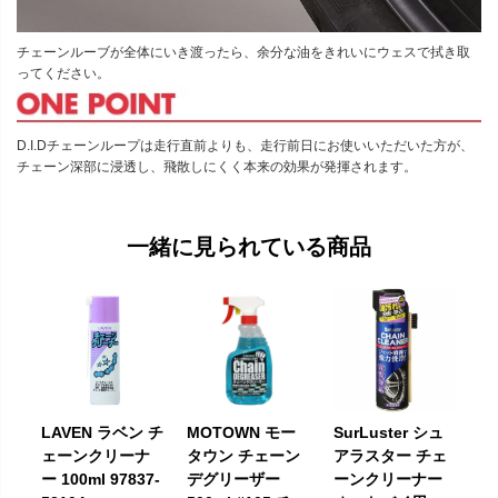
チェーンルーブが全体にいき渡ったら、余分な油をきれいにウェスで拭き取
ってください。
D.I.Dチェーンループは走行直前よりも、走行前日にお使いいただいた方が、
チェーン深部に浸透し、飛散しにくく本来の効果が発揮されます。
一緒に見られている商品
LAVEN ラベン チ
MOTOWN モー
SurLuster シュ
ェーンクリーナ
タウン チェーン
アラスター チェ
ー 100ml 97837-
デグリーザー
ーンクリーナー