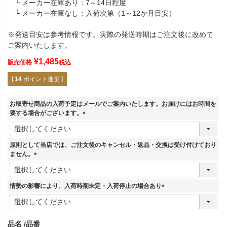
└ メーカー在庫あり：7～14日程度
└ メーカー在庫なし：入荷次第（1～12か月目安）
※発送目安は参考情報です。実際の発送時期はご注文後に改めて
ご案内いたします。
¥
1,485
販売価格
税込
[
14
ポイント進呈 ]
お取寄せ商品の入荷予定はメールでご案内いたします。お届けにはお時間を
要する場合がございます。
(
必
須
原則として当店では、ご注文後のキャンセル・返品・交換は受け付けており
)
ません。
(
必
須
情勢の影響により、入荷時期未定・入荷停止の場合あり
)
(
必
須
品名
品番
)