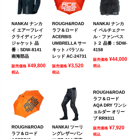
NANKAI ナンカ
ROUGH&ROAD
NANKAI ナンカ
イ エアーフレイ
ラフ＆ロード
イ ペルチェクー
クライディング
ACERBIS
ル・ファンベス
ジャケット 品
UMBRELLA サー
ト２ 品番：SDW-
番：SDW-8141
キット パラソル
4158
南海部品
レッド AC-24731
¥
44,000
販売価格
¥
49,800
¥
3,520
税込
販売価格
販売価格
税込
税込
ROUGH&ROAD
ラフ＆ロード
AQA DRY ワンシ
ョルダー オリー
ブ RR9311
ROUGH&ROAD
NANKAI ツーリ
¥
7,920
販売価格
ラフ＆ロード
ングレザーパン
税込