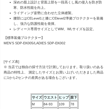
深めの股上設計と背面上部を一段高くし風の侵入を防ぎ防
寒、防水性能を向上。
ライディング姿勢に合わせた立体縫製。
腰部にはCELevel1と膝にCElevel2準拠プロテクターを装備
し、強力な防護性能を発揮。
レディース専用サイズとしてWM、WLサイズを設定。
【標準装備プロテクター】
MEN’S SDP-EK005/LADIES SDP-EK002
[サイズ表]
※ 当店では独自の採寸方法で計測しております。取り扱いのある
商品の特性上、 測定したサイズとお買い上げいただきました商品
に1から2センチの差異がある場合もございます。
サイズ
ウエスト
ヒップ
股下
M
84-93
109
78