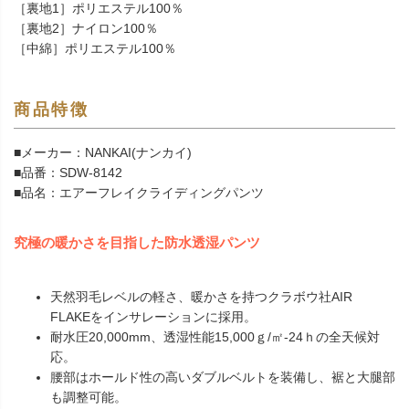
［裏地1］ポリエステル100％
［裏地2］ナイロン100％
［中綿］ポリエステル100％
商品特徴
■メーカー：NANKAI(ナンカイ)
■品番：SDW-8142
■品名：エアーフレイクライディングパンツ
究極の暖かさを目指した防水透湿パンツ
天然羽毛レベルの軽さ、暖かさを持つクラボウ社AIR
FLAKEをインサレーションに採用。
耐水圧20,000mm、透湿性能15,000ｇ/㎡-24ｈの全天候対
応。
腰部はホールド性の高いダブルベルトを装備し、裾と大腿部
も調整可能。