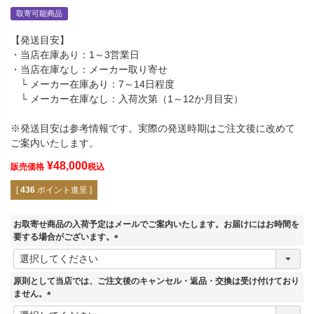
取寄可能商品
【発送目安】
・当店在庫あり：1～3営業日
・当店在庫なし：メーカー取り寄せ
└ メーカー在庫あり：7～14日程度
└ メーカー在庫なし：入荷次第（1～12か月目安）
※発送目安は参考情報です。実際の発送時期はご注文後に改めて
ご案内いたします。
¥
48,000
販売価格
税込
[
436
ポイント進呈 ]
お取寄せ商品の入荷予定はメールでご案内いたします。お届けにはお時間を
要する場合がございます。
(
必
須
原則として当店では、ご注文後のキャンセル・返品・交換は受け付けており
)
ません。
(