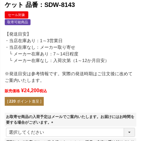
ケット 品番：SDW-8143
セール対象
取寄可能商品
【発送目安】
・当店在庫あり：1～3営業日
・当店在庫なし：メーカー取り寄せ
└ メーカー在庫あり：7～14日程度
└ メーカー在庫なし：入荷次第（1～12か月目安）
※発送目安は参考情報です。実際の発送時期はご注文後に改めて
ご案内いたします。
¥
24,200
販売価格
税込
[
220
ポイント進呈 ]
お取寄せ商品の入荷予定はメールでご案内いたします。お届けにはお時間を
要する場合がございます。
(
必
須