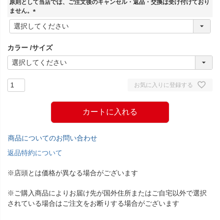
原則として当店では、ご注文後のキャンセル・返品・交換は受け付けており
)
ません。
(
必
須
カラー
サイズ
)
お気に入りに登録する
カートに入れる
商品についてのお問い合わせ
返品特約について
※店頭とは価格が異なる場合がございます
※ご購入商品によりお届け先が国外住所またはご自宅以外で選択
されている場合はご注文をお断りする場合がございます