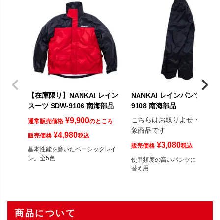
【在庫限り】NANKAI レイン
NANKAI レインパンツ SDW
スーツ SDW-9106 南海部品
9108 南海部品
こちらはお取りよせ・予約
¥
9,900
通常販売価格
のところ
象商品です
¥
4,980
販売価格
税込
¥
3,080
販売価格
税込
基本性能を磨いたベーシックレイ
ン。全5色
使用頻度の高いパンツにうれしい
替え用
商品について