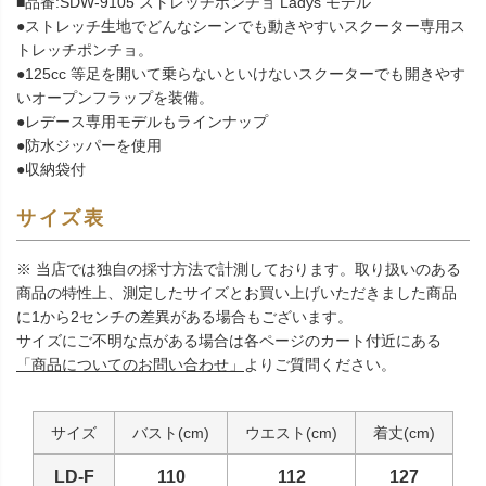
■品番:SDW-9105 ストレッチポンチョ Ladys モデル
●ストレッチ生地でどんなシーンでも動きやすいスクーター専用ス
トレッチポンチョ。
●125cc 等足を開いて乗らないといけないスクーターでも開きやす
いオープンフラップを装備。
●レデース専用モデルもラインナップ
●防水ジッパーを使用
●収納袋付
サイズ表
※ 当店では独自の採寸方法で計測しております。取り扱いのある
商品の特性上、測定したサイズとお買い上げいただきました商品
に1から2センチの差異がある場合もございます。
サイズにご不明な点がある場合は各ページのカート付近にある
「商品についてのお問い合わせ」
よりご質問ください。
サイズ
バスト(cm)
ウエスト(cm)
着丈(cm)
LD-F
110
112
127