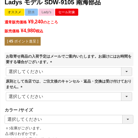
Ladys モデル SDW-9105 南海部品
オススメ
防水
Lady's
セール対象
¥
9,240
通常販売価格
のところ
¥
4,980
販売価格
税込
[
45
ポイント進呈 ]
お取寄せ商品の入荷予定はメールでご案内いたします。お届けにはお時間を
要する場合がございます。
(
必
須
原則として当店では、ご注文後のキャンセル・返品・交換は受け付けており
)
ません。
(
必
須
カラー
サイズ
)
○
在庫がございます。
△
残りわずかです。