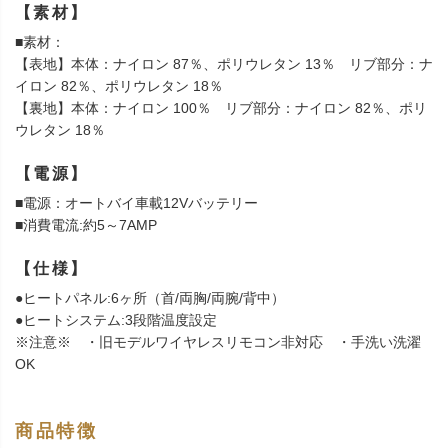
【素材】
■素材：
【表地】本体：ナイロン 87％、ポリウレタン 13％ リブ部分：ナ
イロン 82％、ポリウレタン 18％
【裏地】本体：ナイロン 100％ リブ部分：ナイロン 82％、ポリ
ウレタン 18％
【電源】
■電源：オートバイ車載12Vバッテリー
■消費電流:約5～7AMP
【仕様】
●ヒートパネル:6ヶ所（首/両胸/両腕/背中）
●ヒートシステム:3段階温度設定
※注意※ ・旧モデルワイヤレスリモコン非対応 ・手洗い洗濯
OK
商品特徴