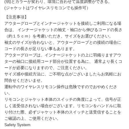
(弱)とカラーが変わり、環境に合わせて温度調整ができる。
(ジャケットはワイヤレスリモコンでも操作可）
【注意事項】
アウターグローブとインナージャケットを接続しご利用になる場
合は、 インナージャケットの袖丈・袖口から伸びるコードの長さ
（約１５ｃｍ）を考慮いただき、サイズをお選びください。
袖丈のサイズが合わないと、アウターグローブとの接続の場合に
コードの長さが足りない事もあります。
アウターグローブは、インナージャケットの上に羽織りますアウ
ターの袖口に接続用コード部分が位置する為に、 通常より長くコ
ードが必要になりますので、ご注意ください。
サイズ感や接続方法に、ご不明な点がございましたらお気軽にお
問合せくださいませ。
運転中のワイヤレスリモコン操作は危険ですのでおやめくださ
い。
リモコンとジャケット本体のスイッチの角度によって、信号が正
しく送受信されない場合がございます。リモコンをハンドルに取
り付けた際、必ずジャケット本体のスイッチと送受信することを
ご確認の上、ご使用ください。
Safety System