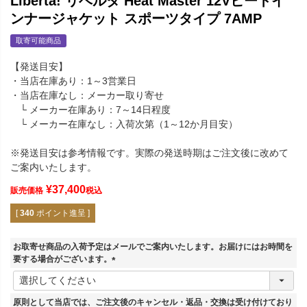
Liberta! リベルタ Heat Master 12Vヒートイ
ンナージャケット スポーツタイプ 7AMP
取寄可能商品
【発送目安】
・当店在庫あり：1～3営業日
・当店在庫なし：メーカー取り寄せ
└ メーカー在庫あり：7～14日程度
└ メーカー在庫なし：入荷次第（1～12か月目安）
※発送目安は参考情報です。実際の発送時期はご注文後に改めて
ご案内いたします。
¥
37,400
販売価格
税込
[
340
ポイント進呈 ]
お取寄せ商品の入荷予定はメールでご案内いたします。お届けにはお時間を
要する場合がございます。
(
必
須
原則として当店では、ご注文後のキャンセル・返品・交換は受け付けており