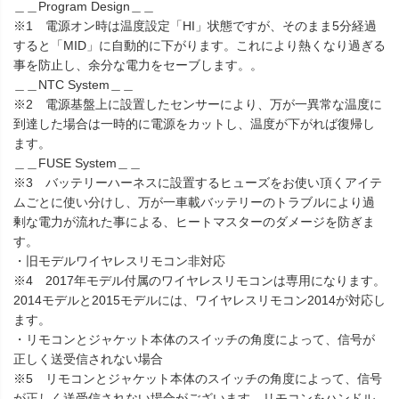
＿＿Program Design＿＿
※1 電源オン時は温度設定「HI」状態ですが、そのまま5分経過
すると「MID」に自動的に下がります。これにより熱くなり過ぎる
事を防止し、余分な電力をセーブします。。
＿＿NTC System＿＿
※2 電源基盤上に設置したセンサーにより、万が一異常な温度に
到達した場合は一時的に電源をカットし、温度が下がれば復帰し
ます。
＿＿FUSE System＿＿
※3 バッテリーハーネスに設置するヒューズをお使い頂くアイテ
ムごとに使い分けし、万が一車載バッテリーのトラブルにより過
剰な電力が流れた事による、ヒートマスターのダメージを防ぎま
す。
・旧モデルワイヤレスリモコン非対応
※4 2017年モデル付属のワイヤレスリモコンは専用になります。
2014モデルと2015モデルには、ワイヤレスリモコン2014が対応し
ます。
・リモコンとジャケット本体のスイッチの角度によって、信号が
正しく送受信されない場合
※5 リモコンとジャケット本体のスイッチの角度によって、信号
が正しく送受信されない場合がございます。リモコンをハンドル