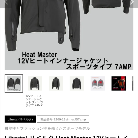
12Vヒートイ
ンナージャケ
ット スポーツ
タイプ 7AMP
Liberta!(リベルタ)
商品番号
8269-12vinnerJS7amp
機能性とファッション性を備えたスポーツモデル