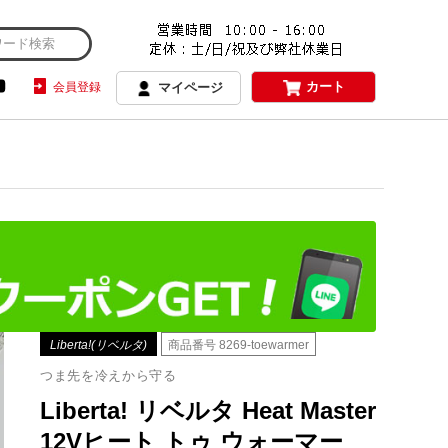
カート
会員登録
マイページ
Liberta!(リベルタ)
商品番号
8269-toewarmer
つま先を冷えから守る
Liberta! リベルタ Heat Master
12Vヒート トゥ ウォーマー