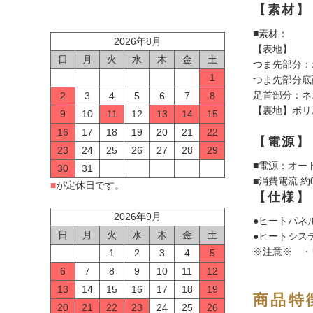
【素材】
■素材：
2026年8月
【表地】
日
月
火
水
木
金
土
つま先部分：ポ
1
つま先部分底面
足首部分：ネ
2
3
4
5
6
7
8
【裏地】ポリ
9
10
11
12
13
14
15
16
17
18
19
20
21
22
【電源】
23
24
25
26
27
28
29
■電源：オー
30
31
■消費電流:約0
■
が定休日です。
【仕様】
2026年9月
●ヒートパネ
日
月
火
水
木
金
土
●ヒートシス
※注意※ ・
1
2
3
4
5
6
7
8
9
10
11
12
13
14
15
16
17
18
19
商品特
20
21
22
23
24
25
26