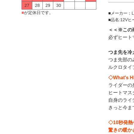
27
28
29
30
■
が定休日です。
■メーカー：Libe
■品名:12Vヒ
＜＜※この
必ずヒート
つま先を冷
つま先部の
ルクロタイ
◇What's 
ライダーの
ヒートマス
自身のライ
きっと今ま
◇10秒発熱
驚きの暖か