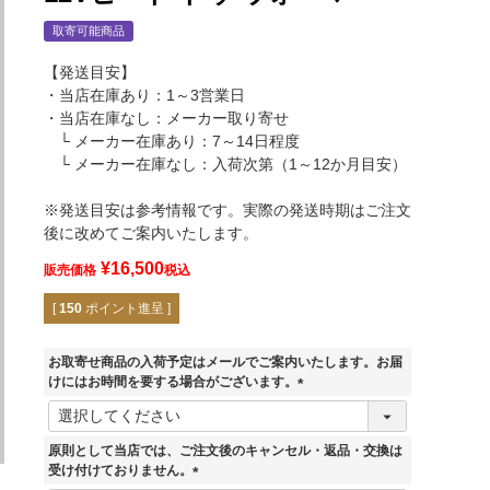
取寄可能商品
【発送目安】
・当店在庫あり：1～3営業日
・当店在庫なし：メーカー取り寄せ
└ メーカー在庫あり：7～14日程度
└ メーカー在庫なし：入荷次第（1～12か月目安）
※発送目安は参考情報です。実際の発送時期はご注文
後に改めてご案内いたします。
¥
16,500
販売価格
税込
[
150
ポイント進呈 ]
お取寄せ商品の入荷予定はメールでご案内いたします。お届
けにはお時間を要する場合がございます。
(
必
須
Heat Master 12Vヒート トゥ ウォーマー
原則として当店では、ご注文後のキャンセル・返品・交換は
)
受け付けておりません。