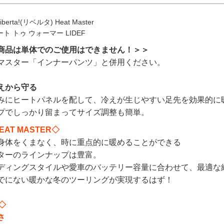
rta!(リベルタ) Heat Master
ート トゥ ウォーマー LIDEF
商品は単体でのご使用はできません！＞＞
マスター「インナーパンツ」と併用ください。
えから守る
みにヒートパネルを配して、冷えが生じやすい足先を効果的に
プでしっかり留まってサイズ調整も簡単。
HEAT MASTER◇
身体をくまなく、時に重点的に暖めることができる
ターのラインナップは豊富。
ディングスタイルや愛車のバッテリー容量に合わせて、最適な
でにない暖かな冬のツーリングが実現するはず！
◇
さ