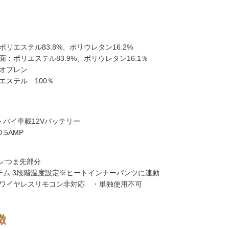
リエステル83.8%、ポリウレタン16.2%
：ポリエステル83.9%、ポリウレタン16.1％
オプレン
エステル 100％
トバイ車載12Vバッテリー
.5AMP
ル:つま先部分
テム:3段階温度設定※ヒートインナーパンツに連動
ワイヤレスリモコン非対応 ・単独使用不可
徴