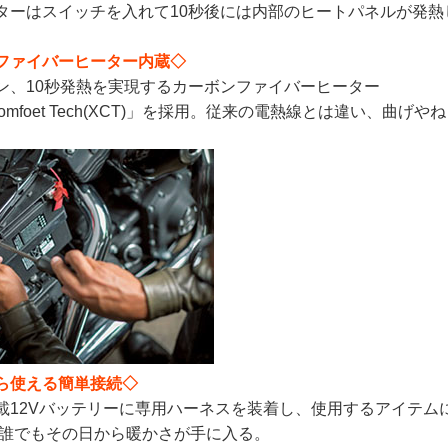
ターはスイッチを入れて10秒後には内部のヒートパネルが発熱
ファイバーヒーター内蔵◇
ン、10秒発熱を実現するカーボンファイバーヒーター
m Comfoet Tech(XCT)」を採用。従来の電熱線とは違い、
ら使える簡単接続◇
載12Vバッテリーに専用ハーネスを装着し、使用するアイテム
 誰でもその日から暖かさが手に入る。