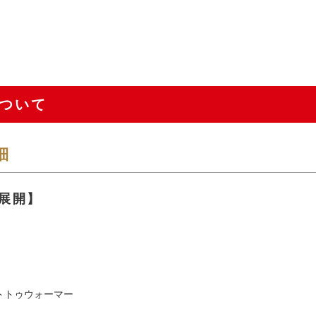
ついて
細
展開】
トトゥウォーマー