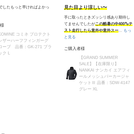
でしたもっと早ければよかっ
見た目より涼しい〜
手に取ったときズッシリ感あり期待し
てませんでしたが
この酷暑の中400㌔テ
様
スト走行したら意外や意外スー
...
もっ
KOMINE コミネ プロテクト
と見る
レザーハーフフィンガーグ
ローブ 品番：GK-271 ブラ
ご購入者様
ック L
【GRAND SUMMER
SALE】【在庫限り】
NANKAI ナンカイ エアフィ
ールメッシュパーカージャ
ケットⅢ 品番：SDW-4147
グレー XL