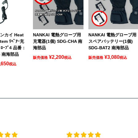
ナンカイ Heat
NANKAI 電熱グローブ用
NANKAI 電熱グローブ用
stem ﾘﾍﾟｱｰ充
充電器(1個) SDG-CHA 南
スペアバッテリー(1個)
ﾛｰﾌﾞ4 品番：
海部品
SDG-BAT2 南海部品
4 南海部品
¥
2,200
¥
3,080
販売価格
税込
販売価格
税込
,650
税込