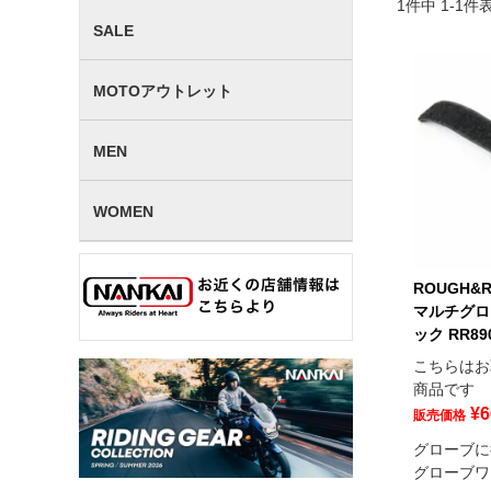
1
件中
1
-
1
件
SALE
MOTOアウトレット
MEN
WOMEN
ROUGH&
マルチグロ
ック RR89
こちらはお
商品です
¥
6
販売価格
グローブに
グローブワ