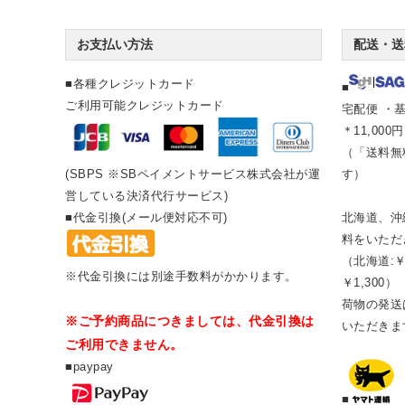
お支払い方法
配送・送
■各種クレジットカード
■
ご利用可能クレジットカード
宅配便 ・基
＊11,00
（「送料無
(SBPS ※SBペイメントサービス株式会社が運
す）
営している決済代行サービス)
■代金引換(メール便対応不可)
北海道、沖
料をいただ
（北海道:￥
※代金引換には別途手数料がかかります。
￥1,300）
荷物の発送は
※ご予約商品につきましては、代金引換は
いただきま
ご利用できません。
■paypay
■