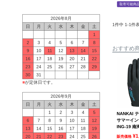
取寄可能商
2026年8月
1
件中
1
-
1
件
日
月
火
水
木
金
土
1
2
3
4
5
6
7
8
おすすめ
9
10
11
12
13
14
15
16
17
18
19
20
21
22
23
24
25
26
27
28
29
30
31
■
が定休日です。
2026年9月
日
月
火
水
木
金
土
1
2
3
4
5
NANKAI
サマーイン
6
7
8
9
10
11
12
ING-19 
13
14
15
16
17
18
19
¥
1
20
21
22
23
24
25
26
販売価格