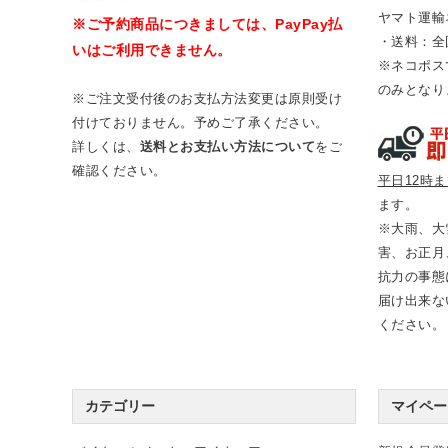
ヤマト運輸
※ご予約商品につきましては、PayPay払
・送料：全
いはご利用できません。
※ネコポス
のみとなり
※ご注文受付後のお支払方法変更は原則受け
付けておりません。予めご了承ください。
詳しくは、
送料とお支払い方法について
をご
確認ください。
平日12時
ます。
※大雨、大
害、お正月
抗力の事態
届け出来な
ください。
カテゴリー
マイペー