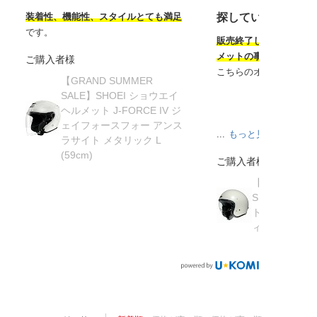
装着性、機能性、スタイルとても満足
探していたヘルメ
です。
販売終了してから半年
メットの事を知り探し
ご購入者様
こちらのオンラインサ
【GRAND SUMMER
SALE】SHOEI ショウエイ
ヘルメット J-FORCE IV ジ
ェイフォースフォー アンス
...
もっと見る
ラサイト メタリック L
(59cm)
ご購入者様
【在庫限り】
SHOEI ショ
ト J・O ジェ
ィッシュグリーン 