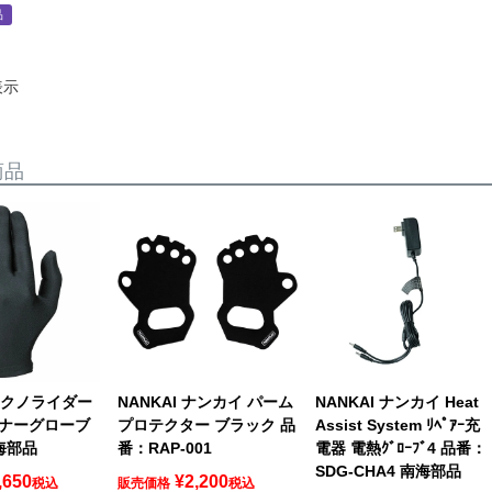
品
表示
商品
 テクノライダー
NANKAI ナンカイ パーム
NANKAI ナンカイ Heat
ナーグローブ
プロテクター ブラック 品
Assist System ﾘﾍﾟｱｰ充
南海部品
番：RAP-001
電器 電熱ｸﾞﾛｰﾌﾞ4 品番：
SDG-CHA4 南海部品
,650
¥
2,200
税込
販売価格
税込