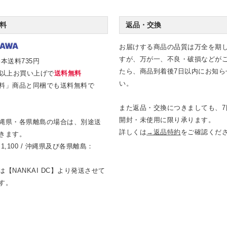
料
返品・交換
お届けする商品の品質は万全を期
すが、万が一、不良・破損などが
本送料735円
たら、商品到着後7日以内にお知ら
0円以上お買い上げで
送料無料
い。
料」商品と同梱でも送料無料で
また返品・交換につきましても、7
開封・未使用に限り承ります。
縄県・各県離島の場合は、別途送
詳しくは
→返品特約
をご確認くだ
きます。
1,100 / 沖縄県及び各県離島：
【NANKAI DC】より発送させて
す。