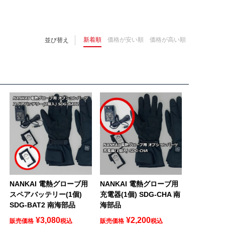
新着順
価格が安い順
価格が高い順
並び替え
NANKAI 電熱グローブ用
NANKAI 電熱グローブ用
スペアバッテリー(1個)
充電器(1個) SDG-CHA 南
SDG-BAT2 南海部品
海部品
¥
3,080
¥
2,200
販売価格
税込
販売価格
税込