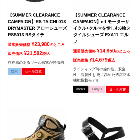
【SUMMER CLEARANCE
【SUMMER CLEARANCE
CAMPAIGN】RS TAICHI 013
CAMPAIGN】elf モーターサ
DRYMASTER アローシューズ
イクル+クルマを愉しむ6輪ス
RSS013 RSタイチ
タイルシューズ EXA11 エル
フ
¥
23,980
通常販売価格
のところ
¥
14,850
通常販売価格
のところ
¥
21,582
販売価格
税込
¥
14,679
販売価格
税込
存在感のあるソール形状が特徴的
ライディング時の操作性、安全
防水
セール対象
性、着脱性を 更に高めた透湿防水
機能搭載モデル
men's
Lady's
セール対象