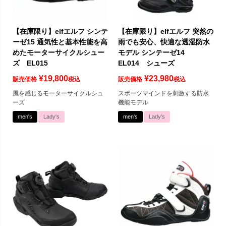
【在庫限り】elfエルフ シンテ
【在庫限り】elfエルフ 突然の
ーゼ15 通気性と基本性能を高
雨でも安心、快適な透湿防水
めたモーターサイクルシュー
モデル シンテーゼ14
ズ EL015
EL014 シューズ
¥
19,800
¥
23,980
販売価格
税込
販売価格
税込
風を感じるモーターサイクルシュ
スポーツマインドを刺激する防水
ーズ
機能モデル
men's
Lady's
men's
Lady's