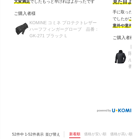
大変満足
でしたもっと早ければよかったです
見た目より
手に取ったと
ご購入者様
でしたが
この
KOMINE コミネ プロテクトレザー
意外や意外ス
ハーフフィンガーグローブ 品番：
GK-271 ブラック L
ご購入者様
【GR
限り】
ルメ
番：S
新着順
価格が安い順
価格が高い順
52
件中
1
-
52
件表示
並び替え