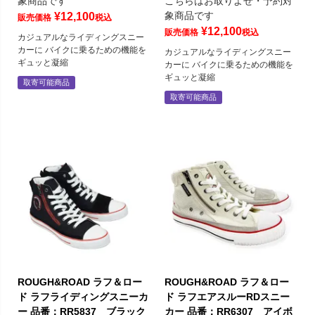
象商品です
こちらはお取りよせ・予約対
象商品です
¥
12,100
販売価格
税込
¥
12,100
販売価格
税込
カジュアルなライディングスニー
カーに バイクに乗るための機能を
カジュアルなライディングスニー
ギュッと凝縮
カーに バイクに乗るための機能を
ギュッと凝縮
取寄可能商品
取寄可能商品
ROUGH&ROAD ラフ＆ロー
ROUGH&ROAD ラフ＆ロー
ド ラフライディングスニーカ
ド ラフエアスルーRDスニー
ー 品番：RR5837 ブラック
カー 品番：RR6307 アイボ