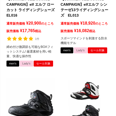
CAMPAIGN】elf エルフ ロー
CAMPAIGN】elfエルフ シン
カット ライディングシューズ
テーゼ13ライディングシュー
EL016
ズ EL013
¥
20,900
¥
18,920
通常販売価格
のところ
通常販売価格
のところ
¥
17,765
¥
16,082
販売価格
税込
販売価格
税込
スポーツマインドを刺激する防水
1件
機能モデル
締め付け微調節も可能なBOAフィ
men's
Lady's
セール対象
ットシステム! 厳選素材を用い軽
量、快適な操作性
men's
Lady's
セール対象