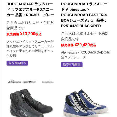
ROUGH&ROAD ラフ＆ロー
ROUGH&ROAD ラフ＆ロー
ド ラフエアスルーRDスニー
ド Alpinestars ×
カー 品番：RR6307 グレー
ROUGH&ROAD FASTER-4
BOAシューズ Asia 品番：
こちらはお取りよせ・予約対
R2510426 BLACK/RED
象商品です
こちらはお取りよせ・予約対
¥
13,200
販売価格
税込
象商品です
メッシュハイカットスニーカーが
¥
29,480
販売価格
税込
通気性をアップしてリニューアル
バイクに乗るための機能をギュッ
Alpinestars × ROUGH&ROADの限
と凝縮
定コラボシューズ
取寄可能商品
取寄可能商品