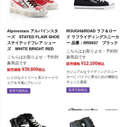
Alpinestars アルパインスタ
ROUGH&ROAD ラフ＆ロー
ーズ STATED FLAIR SHOE
ド ラフライディングスニーカ
ステイテッドフレア シュー
ー 品番：RR5837 ブラック
ズ WHITE BRIGHT RED
こちらはお取りよせ・予約対
こちらはお取りよせ・予約対
象商品です
象商品です
¥
12,100
販売価格
税込
¥
39,600
販売価格
税込
カジュアルなライディングスニー
カーに バイクに乗るための機能を
レトロなストリート系スケートウ
ギュッと凝縮
エアを今風にアレンジ
取寄可能商品
取寄可能商品