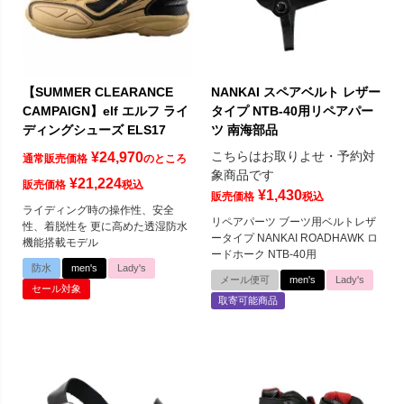
【SUMMER CLEARANCE
NANKAI スペアベルト レザー
CAMPAIGN】elf エルフ ライ
タイプ NTB-40用リペアパー
ディングシューズ ELS17
ツ 南海部品
こちらはお取りよせ・予約対
¥
24,970
通常販売価格
のところ
象商品です
¥
21,224
販売価格
税込
¥
1,430
販売価格
税込
ライディング時の操作性、安全
リペアパーツ ブーツ用ベルトレザ
性、着脱性を 更に高めた透湿防水
ータイプ NANKAI ROADHAWK ロ
機能搭載モデル
ードホーク NTB-40用
防水
men's
Lady's
メール便可
men's
Lady's
セール対象
取寄可能商品