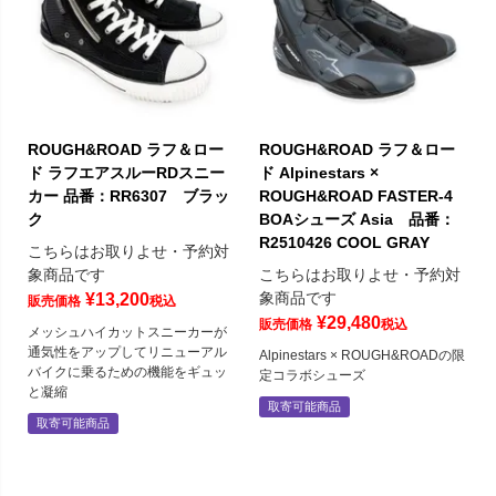
ROUGH&ROAD ラフ＆ロー
ROUGH&ROAD ラフ＆ロー
ド ラフエアスルーRDスニー
ド Alpinestars ×
カー 品番：RR6307 ブラッ
ROUGH&ROAD FASTER-4
ク
BOAシューズ Asia 品番：
R2510426 COOL GRAY
こちらはお取りよせ・予約対
象商品です
こちらはお取りよせ・予約対
象商品です
¥
13,200
販売価格
税込
¥
29,480
販売価格
税込
メッシュハイカットスニーカーが
通気性をアップしてリニューアル
Alpinestars × ROUGH&ROADの限
バイクに乗るための機能をギュッ
定コラボシューズ
と凝縮
取寄可能商品
取寄可能商品