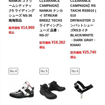
NANKAI ストリ
CLEARANCE
CLEARANCE
ームシティテッ
CAMPAIGN】
CAMPAIGN】RS
ク5 ライディング
NANKAI ナンカ
TAICHI RSS010 |
シューズ NS-36
イ STREAM
010
南海部品
BREEZ TECH3
DRYMASTER コ
ライディングシ
ンバットシュー
¥
14,960
販売価格
ューズ 品番：
ズRSタイチ
税込
NS-37
BLACK/WHITE
・DARK GRAY・
¥
16,362
販売価格
KHAKI
税込
¥
25,740
販売価格
税込