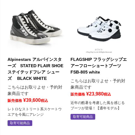
Alpinestars アルパインスタ
FLAGSHIP フラッグシップエ
ーズ STATED FLAIR SHOE
アーフローショートブーツ
ステイテッドフレア シュー
FSB-805 white
ズ BLACK WHITE
こちらはお取りよせ・予約対
こちらはお取りよせ・予約対
象商品です
象商品です
¥
23,980
販売価格
税込
¥
39,600
販売価格
税込
近年の酷暑を考慮した風を感じる
ブーツが登場！【通年モデル】
レトロなストリート系スケートウ
エアを今風にアレンジ
取寄可能商品
取寄可能商品