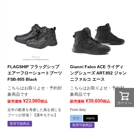
FLAGSHIP フラッグシップ
Gianni Falco ACE ライディ
エアーフローショートブーツ
ングシューズ ART.852 ジャン
FSB-805 Black
ニファルコ エース
こちらはお取りよせ・予約対
こちらはお取りよせ・予約対
象商品です
象商品です
¥
23,980
¥
39,600
販売価格
税込
販売価格
税込
カートへ
近年の酷暑を考慮した風を感じる
From Italy
ブーツが登場！【通年モデル】
防水
men's
取寄可能商品
取寄可能商品