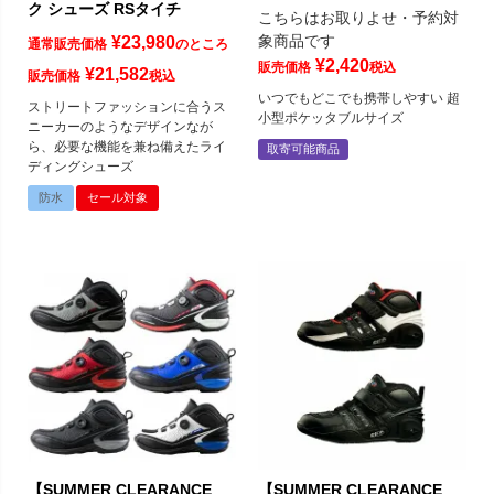
ク シューズ RSタイチ
こちらはお取りよせ・予約対
象商品です
¥
23,980
通常販売価格
のところ
¥
2,420
販売価格
税込
¥
21,582
販売価格
税込
いつでもどこでも携帯しやすい 超
ストリートファッションに合うス
小型ポケッタブルサイズ
ニーカーのようなデザインなが
ら、必要な機能を兼ね備えたライ
取寄可能商品
ディングシューズ
防水
セール対象
【SUMMER CLEARANCE
【SUMMER CLEARANCE