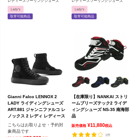
レディースツーリングシューズ
レディースツーリングシューズ
Lady's
Lady's
取寄可能商品
取寄可能商品
Gianni Falco LENNOX 2
【在庫限り】NANKAI ストリ
LADY ライディングシューズ
ームブリーズテック2 ライデ
ART.881 ジャンニファルコ レ
ィングシューズ NS-35 南海部
ノックス 2 レディ レディース
品
こちらはお取りよせ・予約対
¥
11,880
販売価格
税込
象商品です
1件