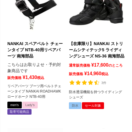
NANKAI スペアベルト チェー
【在庫限り】NANKAI ストリ
ンタイプ NTB-40用リペアパ
ームシティテック5 ライディ
ーツ 南海部品
ングシューズ NS-36 南海部品
こちらはお取りよせ・予約対
¥
17,600
通常販売価格
のところ
象商品です
¥
14,960
販売価格
税込
¥
1,430
販売価格
税込
3件
リペアパーツ ブーツ用ベルトチェ
ーンタイプ NANKAI ROADHAWK
防水透湿機能を持つライディング
ロードホーク NTB-40用
シューズ
men's
Lady's
防水
セール対象
取寄可能商品