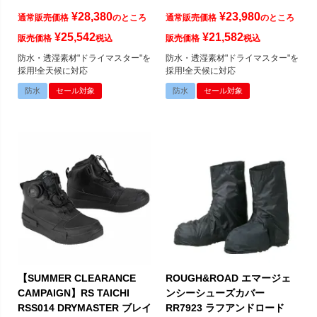
¥
28,380
¥
23,980
通常販売価格
のところ
通常販売価格
のところ
¥
25,542
¥
21,582
販売価格
税込
販売価格
税込
防水・透湿素材"ドライマスター"を
防水・透湿素材"ドライマスター"を
採用!全天候に対応
採用!全天候に対応
防水
セール対象
防水
セール対象
【SUMMER CLEARANCE
ROUGH&ROAD エマージェ
CAMPAIGN】RS TAICHI
ンシーシューズカバー
RSS014 DRYMASTER ブレイ
RR7923 ラフアンドロード