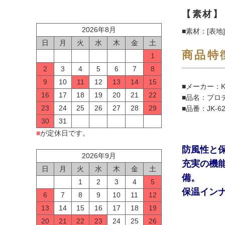
【素材】
2026年8月
■素材：[表地
日
月
火
水
木
金
土
商品特
1
2
3
4
5
6
7
8
9
10
11
12
13
14
15
■メーカー：K
16
17
18
19
20
21
22
■品名：プロ
23
24
25
26
27
28
29
■品番：JK-62
30
31
■
が定休日です。
防風性と
2026年9月
充実の機
日
月
火
水
木
金
土
備。
1
2
3
4
5
保温イン
6
7
8
9
10
11
12
13
14
15
16
17
18
19
20
21
22
23
24
25
26