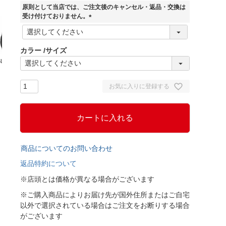
須
原則として当店では、ご注文後のキャンセル・返品・交換は
)
受け付けておりません。
(
必
須
カラー
サイズ
)
BLACK
BLACKRED
L.GREYBLACK
お気に入りに登録する
カートに入れる
商品についてのお問い合わせ
返品特約について
※店頭とは価格が異なる場合がございます
※ご購入商品によりお届け先が国外住所またはご自宅
以外で選択されている場合はご注文をお断りする場合
がございます