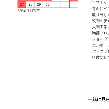
・ソフトシ
27
28
29
30
・背面にベ
■
が定休日です。
・取り外し
・夜間の安
・人間工学
・胸部プロテ
・ショルダー
・エルボープ
・バックプロ
・模倣防止
一緒に見