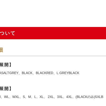
ついて
細
展開】
SALTGREY、BLACK、BLACKRED、L.GREYBLACK
展開】
WL、WXL、S、M、L、XL、 2XL、3XL、4XL、(BLACKのみ)5XLB