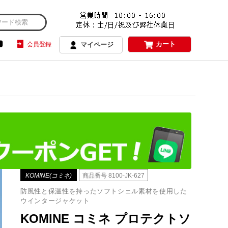
カート
会員登録
マイページ
KOMINE(コミネ)
商品番号
8100-JK-627
防風性と保温性を持ったソフトシェル素材を使用した
ウインタージャケット
KOMINE コミネ プロテクトソ