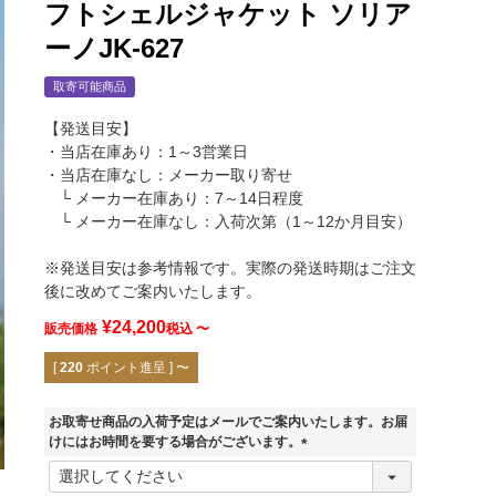
フトシェルジャケット ソリア
ーノJK-627
取寄可能商品
【発送目安】
・当店在庫あり：1～3営業日
・当店在庫なし：メーカー取り寄せ
└ メーカー在庫あり：7～14日程度
└ メーカー在庫なし：入荷次第（1～12か月目安）
※発送目安は参考情報です。実際の発送時期はご注文
後に改めてご案内いたします。
¥
24,200
販売価格
税込
〜
[
220
ポイント進呈 ]
〜
お取寄せ商品の入荷予定はメールでご案内いたします。お届
けにはお時間を要する場合がございます。
BASALT GREY
(
必