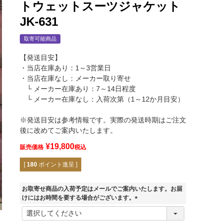
トウェットスーツジャケット
JK-631
取寄可能商品
【発送目安】
・当店在庫あり：1～3営業日
・当店在庫なし：メーカー取り寄せ
└ メーカー在庫あり：7～14日程度
└ メーカー在庫なし：入荷次第（1～12か月目安）
※発送目安は参考情報です。実際の発送時期はご注文
後に改めてご案内いたします。
¥
19,800
販売価格
税込
[
180
ポイント進呈 ]
お取寄せ商品の入荷予定はメールでご案内いたします。お届
けにはお時間を要する場合がございます。
BLACK
(
必