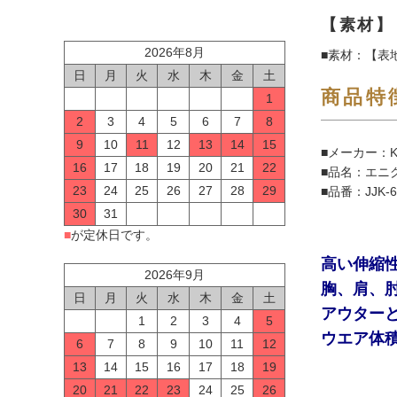
【素材】
2026年8月
■素材：【表
日
月
火
水
木
金
土
商品特
1
2
3
4
5
6
7
8
9
10
11
12
13
14
15
■メーカー：K
16
17
18
19
20
21
22
■品名：エニ
23
24
25
26
27
28
29
■品番：JJK-6
30
31
■
が定休日です。
高い伸縮
2026年9月
胸、肩、
日
月
火
水
木
金
土
アウター
1
2
3
4
5
ウエア体
6
7
8
9
10
11
12
13
14
15
16
17
18
19
20
21
22
23
24
25
26