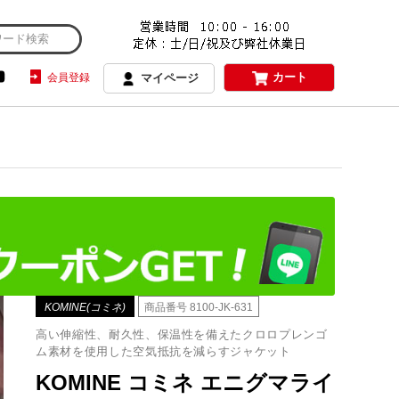
カート
会員登録
マイページ
KOMINE(コミネ)
商品番号
8100-JK-631
高い伸縮性、耐久性、保温性を備えたクロロプレンゴ
ム素材を使用した空気抵抗を減らすジャケット
KOMINE コミネ エニグマライ