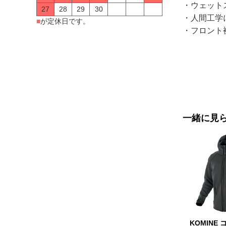
・ウェット
27
28
29
30
・人間工学
■
が定休日です。
・フロント
一緒に見
KOMINE