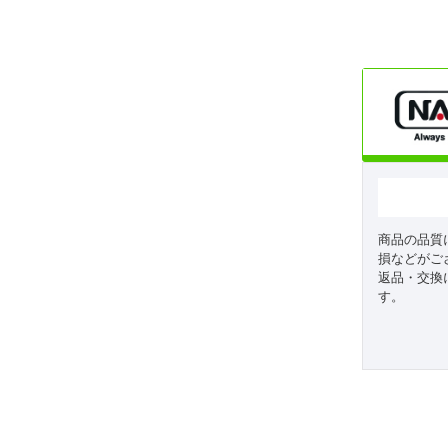
商品の品質
損などがご
返品・交換
す。