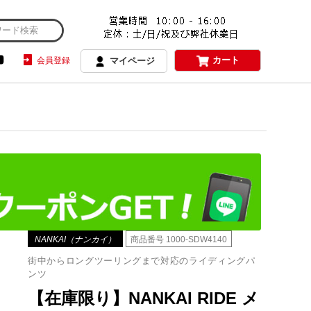
カート
会員登録
マイページ
NANKAI（ナンカイ）
商品番号
1000-SDW4140
街中からロングツーリングまで対応のライディングパ
ンツ
【在庫限り】NANKAI RIDE メ