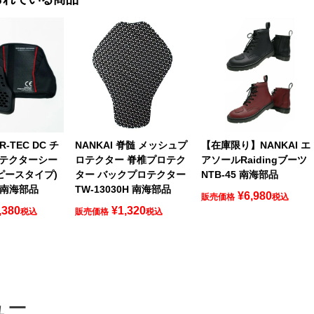
IR-TEC DC チ
NANKAI 脊髄 メッシュプ
【在庫限り】NANKAI エ
テクターシー
ロテクター 脊椎プロテク
アソールRaidingブーツ
ピースタイプ)
ター バックプロテクター
NTB-45 南海部品
5 南海部品
TW-13030H 南海部品
¥
6,980
販売価格
税込
,380
¥
1,320
税込
販売価格
税込
ュー