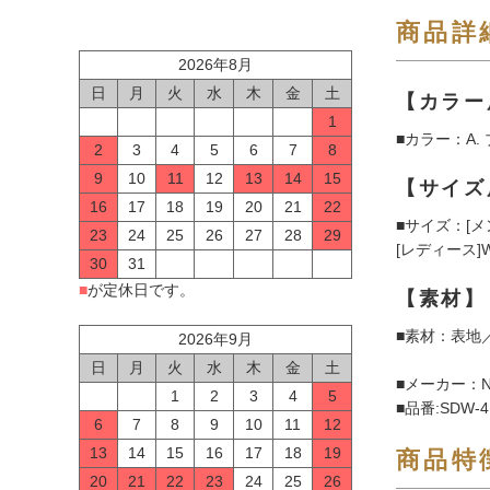
商品詳
2026年8月
日
月
火
水
木
金
土
【カラー
1
■カラー：A.
2
3
4
5
6
7
8
9
10
11
12
13
14
15
【サイズ
16
17
18
19
20
21
22
■サイズ：[メンズ
23
24
25
26
27
28
29
[レディース]W
30
31
■
が定休日です。
【素材】
■素材：表地
2026年9月
日
月
火
水
木
金
土
■メーカー：N
1
2
3
4
5
■品番:SDW-4
6
7
8
9
10
11
12
13
14
15
16
17
18
19
商品特
20
21
22
23
24
25
26