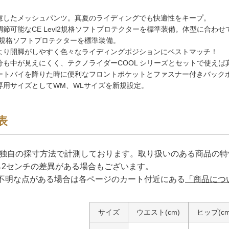
慮したメッシュパンツ。真夏のライディングでも快適性をキープ。
調節可能なCE Levl2規格ソフトプロテクターを標準装備。体型に合わ
E規格ソフトプロテクターを標準装備。
より開脚がしやすく色々なライディングポジションにベストマッチ！
分も中が見えにくく、テクノライダーCOOL シリーズとセットで使えば
ートバイを降りた時に便利なフロントポケットとファスナー付きバック
専用サイズとしてWM、WLサイズを新規設定。
表
は独自の採寸方法で計測しております。取り扱いのある商品の
ら2センチの差異がある場合もございます。
不明な点がある場合は各ページのカート付近にある
「商品につ
サイズ
ウエスト(cm)
ヒップ(cm