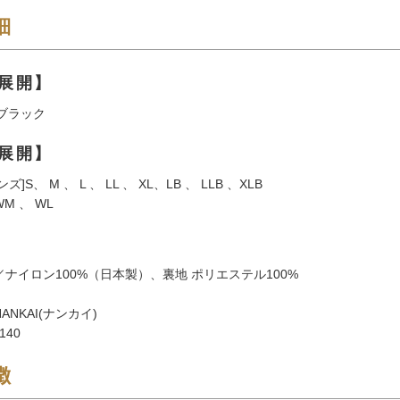
細
展開】
 ブラック
展開】
]S、 M 、 L 、 LL 、 XL、LB 、 LLB 、XLB
M 、 WL
／ナイロン100%（日本製）、裏地 ポリエステル100%
ANKAI(ナンカイ)
140
徴