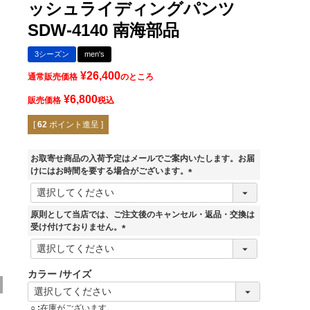
ッシュライディングパンツ
SDW-4140 南海部品
3シーズン
men's
¥
26,400
通常販売価格
のところ
¥
6,800
販売価格
税込
[
62
ポイント進呈 ]
お取寄せ商品の入荷予定はメールでご案内いたします。お届
けにはお時間を要する場合がございます。
(
必
須
原則として当店では、ご注文後のキャンセル・返品・交換は
)
受け付けておりません。
(
必
須
カラー
サイズ
)
○
在庫がございます。