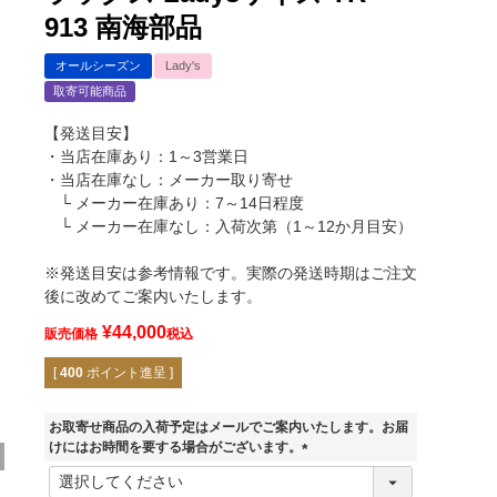
913 南海部品
オールシーズン
Lady's
取寄可能商品
【発送目安】
・当店在庫あり：1～3営業日
・当店在庫なし：メーカー取り寄せ
└ メーカー在庫あり：7～14日程度
└ メーカー在庫なし：入荷次第（1～12か月目安）
※発送目安は参考情報です。実際の発送時期はご注文
後に改めてご案内いたします。
¥
44,000
販売価格
税込
[
400
ポイント進呈 ]
お取寄せ商品の入荷予定はメールでご案内いたします。お届
けにはお時間を要する場合がございます。
(
必