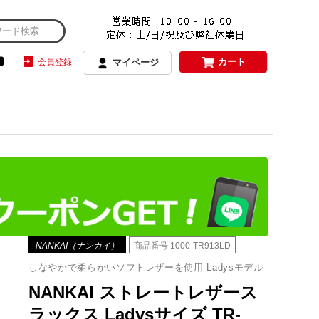
カート
会員登録
マイページ
NANKAI（ナンカイ）
商品番号
1000-TR913LD
しなやかで柔らかいソフトレザーを使用 Ladysモデル
NANKAI ストレートレザース
ラックス Ladysサイズ TR-