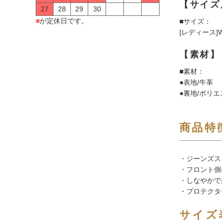
【サイズ
27
28
29
30
■
が定休日です。
■サイズ：
[レディース]
【素材】
■素材：
●表地/牛革
●裏地/ポリエ
商品特
・ジーンズス
・フロント側
・しなやかで
・プロテクタ
サイズ