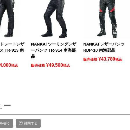
 ストレートレザ
NANKAI ツーリングレザ
NANKAI レザーパンツ
TR-913 南
ーパンツ TR-914 南海部
RDP-10 南海部品
品
¥
43,780
販売価格
税込
4,000
¥
49,500
税込
販売価格
税込
ュー
を書く
質問する