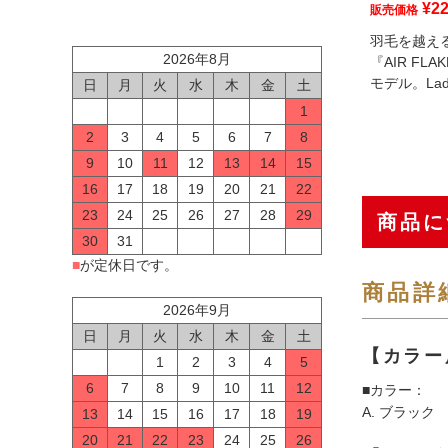
¥
22
販売価格
羽毛を越え
2026年8月
『AIR FL
モデル。La
日
月
火
水
木
金
土
1
2
3
4
5
6
7
8
9
10
11
12
13
14
15
16
17
18
19
20
21
22
23
24
25
26
27
28
29
商品に
30
31
■
が定休日です。
商品詳
2026年9月
日
月
火
水
木
金
土
【カラー
1
2
3
4
5
6
7
8
9
10
11
12
■カラー：
A. ブラック
13
14
15
16
17
18
19
20
21
22
23
24
25
26