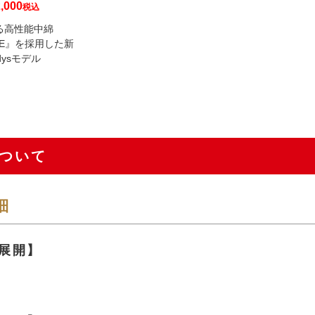
,000
税込
る高性能中綿
AKE』を採用した新
dysモデル
ついて
細
展開】