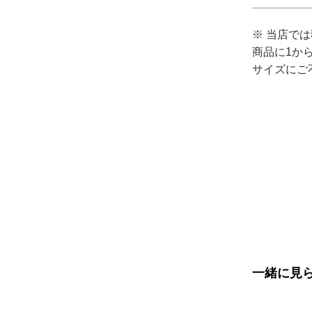
※ 当店で
商品に1か
サイズにご
一緒に見