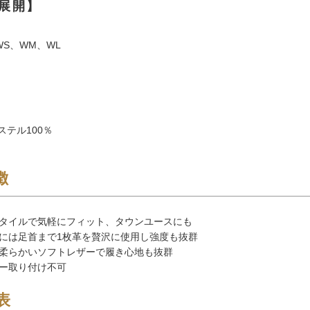
展開】
WS、WM、WL
ステル100％
徴
タイルで気軽にフィット、タウンユースにも
には足首まで1枚革を贅沢に使用し強度も抜群
柔らかいソフトレザーで履き心地も抜群
ー取り付け不可
表