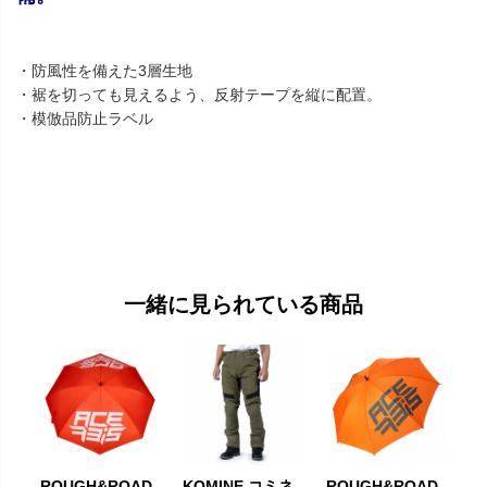
・防風性を備えた3層生地
・裾を切っても見えるよう、反射テープを縦に配置。
・模倣品防止ラベル
一緒に見られている商品
ROUGH&ROAD
KOMINE コミネ
ROUGH&ROAD