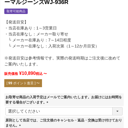
ーマルジーンズWJ-936R
取寄可能商品
【発送目安】
・当店在庫あり：1～3営業日
・当店在庫なし：メーカー取り寄せ
└ メーカー在庫あり：7～14日程度
└ メーカー在庫なし：入荷次第（1～12か月目安）
※発送目安は参考情報です。実際の発送時期はご注文後に改めて
ご案内いたします。
¥
10,890
販売価格
税込
〜
[
99
ポイント進呈 ]
〜
お取寄せ商品の入荷予定はメールでご案内いたします。お届けにはお時間を
要する場合がございます。
(
必
須
原則として当店では、ご注文後のキャンセル・返品・交換は受け付けており
)
ません。