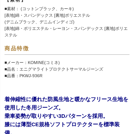
■素材： (コットンブラック、カーキ)
[表地]綿・スパンデックス [裏地]ポリエステル
(デニムブラック、デニムインディゴ)
[表地]綿・ポリエステル・レーヨン・スパンデックス [裏地]ポリエ
ステル
商品特徴
■メーカー：KOMINE(コミネ)
■品名：エニグマライトプロテクトサーマルジーンズ
■品番：PKWJ-936R
着伸縮性に優れた防風生地と暖かなフリース生地を
使用した冬用ジーンズ。
乗車姿勢が取りやすい3Dパターンを採用。
膝には薄型CE規格ソフトプロテクターを標準装
備。