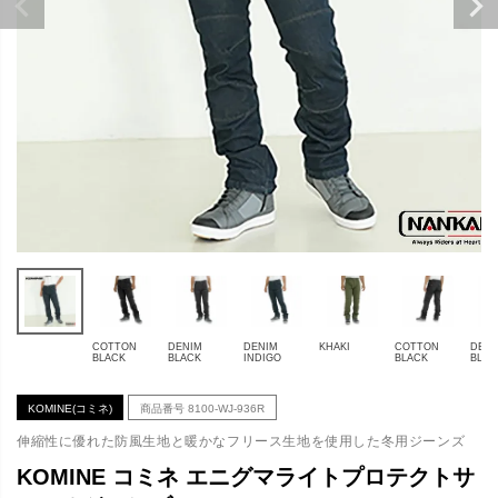
COTTON
DENIM
DENIM
KHAKI
COTTON
DENI
BLACK
BLACK
INDIGO
BLACK
BLAC
KOMINE(コミネ)
商品番号
8100-WJ-936R
伸縮性に優れた防風生地と暖かなフリース生地を使用した冬用ジーンズ
KOMINE コミネ エニグマライトプロテクトサ