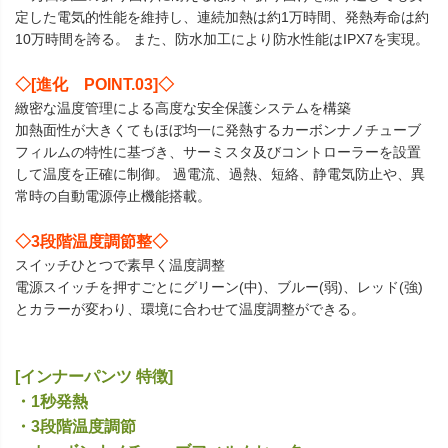
定した電気的性能を維持し、連続加熱は約1万時間、発熱寿命は約
10万時間を誇る。 また、防水加工により防水性能はIPX7を実現。
◇[進化 POINT.03]◇
緻密な温度管理による高度な安全保護システムを構築
加熱面性が大きくてもほぼ均一に発熱するカーボンナノチューブ
フィルムの特性に基づき、サーミスタ及びコントローラーを設置
して温度を正確に制御。 過電流、過熱、短絡、静電気防止や、異
常時の自動電源停止機能搭載。
◇3段階温度調節整◇
スイッチひとつで素早く温度調整
電源スイッチを押すごとにグリーン(中)、ブルー(弱)、レッド(強)
とカラーが変わり、環境に合わせて温度調整ができる。
[インナーパンツ 特徴]
・1秒発熱
・3段階温度調節