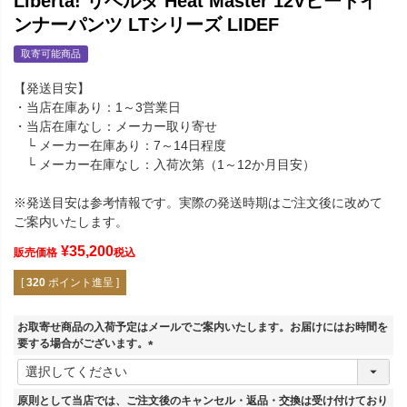
Liberta! リベルタ Heat Master 12Vヒートイ
ンナーパンツ LTシリーズ LIDEF
取寄可能商品
【発送目安】
・当店在庫あり：1～3営業日
・当店在庫なし：メーカー取り寄せ
└ メーカー在庫あり：7～14日程度
└ メーカー在庫なし：入荷次第（1～12か月目安）
※発送目安は参考情報です。実際の発送時期はご注文後に改めて
ご案内いたします。
¥
35,200
販売価格
税込
[
320
ポイント進呈 ]
お取寄せ商品の入荷予定はメールでご案内いたします。お届けにはお時間を
要する場合がございます。
(
必
須
原則として当店では、ご注文後のキャンセル・返品・交換は受け付けており