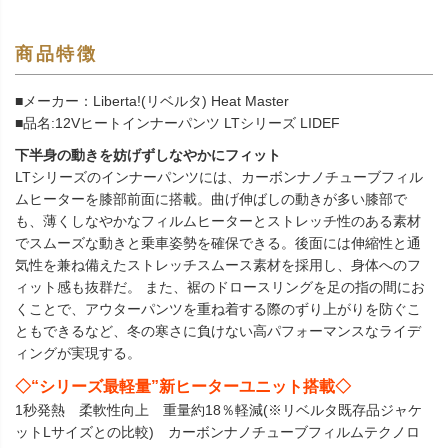
商品特徴
■メーカー：Liberta!(リベルタ) Heat Master
■品名:12Vヒートインナーパンツ LTシリーズ LIDEF
下半身の動きを妨げずしなやかにフィット
LTシリーズのインナーパンツには、カーボンナノチューブフィル
ムヒーターを膝部前面に搭載。曲げ伸ばしの動きが多い膝部で
も、薄くしなやかなフィルムヒーターとストレッチ性のある素材
でスムーズな動きと乗車姿勢を確保できる。後面には伸縮性と通
気性を兼ね備えたストレッチスムース素材を採用し、身体へのフ
ィット感も抜群だ。 また、裾のドロースリングを足の指の間にお
くことで、アウターパンツを重ね着する際のずり上がりを防ぐこ
ともできるなど、冬の寒さに負けない高パフォーマンスなライデ
ィングが実現する。
◇“シリーズ最軽量”新ヒーターユニット搭載◇
1秒発熱 柔軟性向上 重量約18％軽減(※リベルタ既存品ジャケ
ットLサイズとの比較) カーボンナノチューブフィルムテクノロ