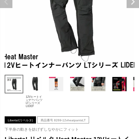
12Vヒートイ
ンナーパンツ
LTシリーズ
LIDEF
Liberta!(リベルタ)
商品番号
8269-12vheatpantsLT
下半身の動きを妨げずしなやかにフィット