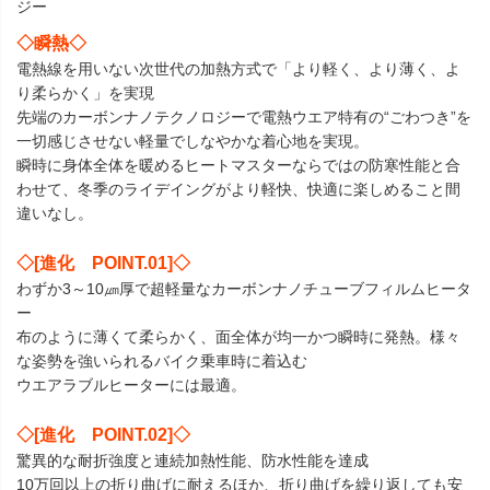
ジー
◇瞬熱◇
電熱線を用いない次世代の加熱方式で「より軽く、より薄く、よ
り柔らかく」を実現
先端のカーボンナノテクノロジーで電熱ウエア特有の“ごわつき”を
一切感じさせない軽量でしなやかな着心地を実現。
瞬時に身体全体を暖めるヒートマスターならではの防寒性能と合
わせて、冬季のライデイングがより軽快、快適に楽しめること間
違いなし。
◇[進化 POINT.01]◇
わずか3～10㎛厚で超軽量なカーボンナノチューブフィルムヒータ
ー
布のように薄くて柔らかく、面全体が均一かつ瞬時に発熱。様々
な姿勢を強いられるバイク乗車時に着込む
ウエアラブルヒーターには最適。
◇[進化 POINT.02]◇
驚異的な耐折強度と連続加熱性能、防水性能を達成
10万回以上の折り曲げに耐えるほか、折り曲げを繰り返しても安