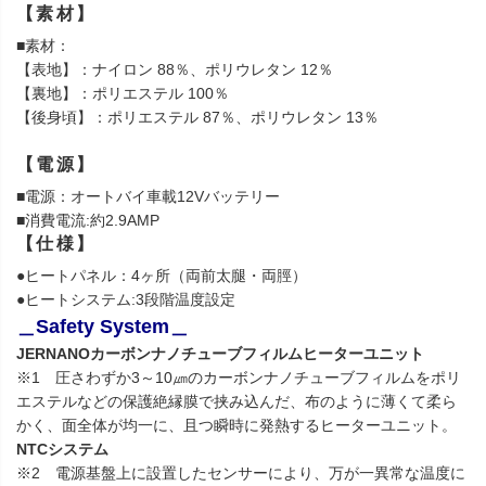
【素材】
■素材：
【表地】：ナイロン 88％、ポリウレタン 12％
【裏地】：ポリエステル 100％
【後身頃】：ポリエステル 87％、ポリウレタン 13％
【電源】
■電源：オートバイ車載12Vバッテリー
■消費電流:約2.9AMP
【仕様】
●ヒートパネル：4ヶ所（両前太腿・両脛）
●ヒートシステム:3段階温度設定
＿Safety System＿
JERNANOカーボンナノチューブフィルムヒーターユニット
※1 圧さわずか3～10㎛のカーボンナノチューブフィルムをポリ
エステルなどの保護絶縁膜で挟み込んだ、布のように薄くて柔ら
かく、面全体が均一に、且つ瞬時に発熱するヒーターユニット。
NTCシステム
※2 電源基盤上に設置したセンサーにより、万が一異常な温度に