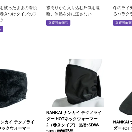
を被ったままの着脱
襟周りから入り込む外気を遮
冬のライ
巻きつけタイプのフ
断、体熱を外に逃さない
るバラク
ク
取寄可能商品
取寄可能商
品
NANKAI ナンカイ テクノライ
ダー HOTネックウォーマー
 ナンカイ テクノライ
NANKA
2（巻きタイプ） 品番:SDW-
Tネックウォーマー
ダーHO
5020 南海部品