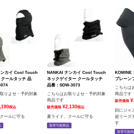
ナンカイ Cool Touch
NANKAI ナンカイ Cool Touch
KOMINE
 クールタッチ 品
ネックゲイター クールタッチ
プレーン
074
品番：SDW-3073
こちらは
取りよせ・予約対象
こちらはお取りよせ・予約対象
商品です
商品です
¥
販売価格
,190
¥
2,130
税込
販売価格
税込
顔にジャ
クールに守る
夏ライド、クールに守る
超リーズ
す
品
取寄可能商品
取寄可能商