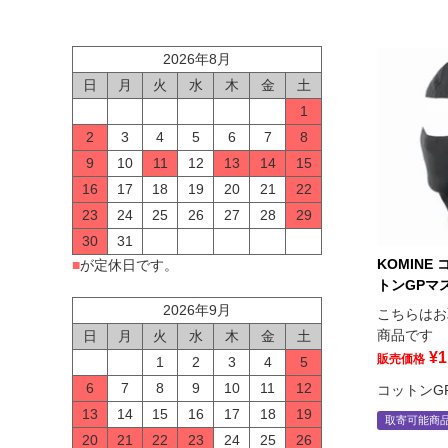
2026年8月
日
月
火
水
木
金
土
1
2
3
4
5
6
7
8
9
10
11
12
13
14
15
16
17
18
19
20
21
22
23
24
25
26
27
28
29
30
31
KOMINE 
■
が定休日です。
トンGPマス
2026年9月
こちらはお
商品です
日
月
火
水
木
金
土
¥
1
販売価格
1
2
3
4
5
6
7
8
9
10
11
12
コットンG
13
14
15
16
17
18
19
取寄可能商
20
21
22
23
24
25
26