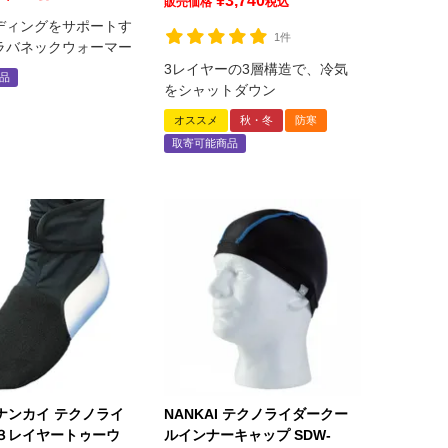
¥
3,740
販売価格
税込
ディングをサポートす
1件
ラバネックウォーマー
3レイヤーの3層構造で、冷気
品
をシャットダウン
オススメ
秋・冬
防寒
取寄可能商品
I ナンカイ テクノライ
NANKAI テクノライダークー
T３レイヤートゥーウ
ルインナーキャップ SDW-