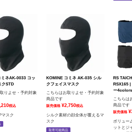
コミネAK-0033 コッ
KOMINE コミネ AK-035 シル
RS TAI
クSTD
クフェイスマスク
RSX165
ー4color
取りよせ・予約対象
こちらはお取りよせ・予約対象
商品です
こちらは
商品です
,210
¥
2,750
税込
販売価格
税込
¥
販売価格
Pマスク
シルク素材の顔全体が覆えるマ
スク
ボリュー
品
ットとジ
取寄可能商品