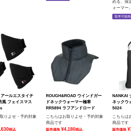
める、保
ォーマー
取寄可能商
CHI アールエスタイチ
ROUGH&ROAD ウインドガー
NANKA
| 防風 フェイスマス
ドネックウォーマー極寒
ネックウォ
s
RR5894 ラフアンドロード
5024
取りよせ・予約対象
こちらはお取りよせ・予約対象
こちらは
商品です
商品です
,630
¥
4,180
¥
税込
販売価格
税込
販売価格