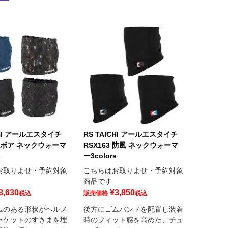
CHI アールエスタイチ
RS TAICHI アールエスタイチ
 | ボア ネックウォーマ
RSX163 防風 ネックウォーマ
s
ー3colors
お取りよせ・予約対象
こちらはお取りよせ・予約対象
商品です
3,630
¥
3,850
税込
販売価格
税込
ムのある形状がヘルメ
後方にゴムバンドを配置し装着
ャケットのすきまを埋
時のフィット感を高めた、チュ