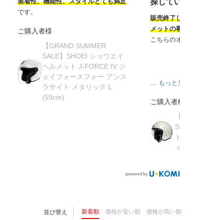
装着性、機能性、スタイルとても満足
探していたヘルメ
です。
販売終了してから半年
メットの事を知り探し
ご購入者様
こちらのオンラインサ
【GRAND SUMMER
SALE】SHOEI ショウエイ
ヘルメット J-FORCE IV ジ
ェイフォースフォー アンス
...
もっと見る
ラサイト メタリック L
(59cm)
ご購入者様
【在庫限り】
SHOEI ショ
ト J・O ジェ
ィッシュグリーン 
新着順
価格が安い順
価格が高い順
並び替え