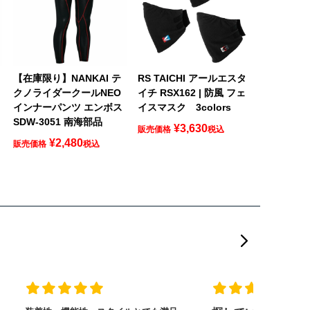
【在庫限り】NANKAI テ
RS TAICHI アールエスタ
クノライダークールNEO
イチ RSX162 | 防風 フェ
インナーパンツ エンボス
イスマスク 3colors
SDW-3051 南海部品
¥
3,630
販売価格
税込
¥
2,480
販売価格
税込