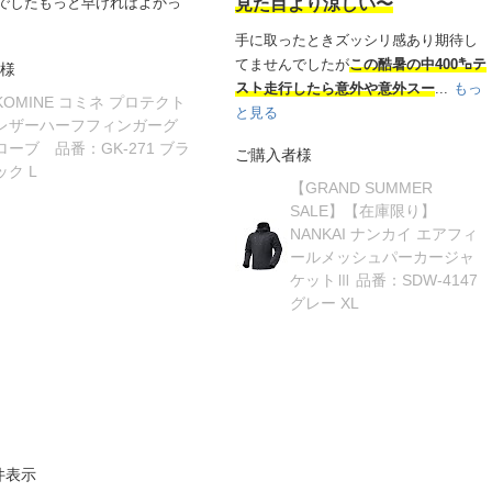
でしたもっと早ければよかっ
見た目より涼しい〜
手に取ったときズッシリ感あり期待し
てませんでしたが
この酷暑の中400㌔テ
様
スト走行したら意外や意外スー
...
もっ
KOMINE コミネ プロテクト
と見る
レザーハーフフィンガーグ
ローブ 品番：GK-271 ブラ
ご購入者様
ック L
【GRAND SUMMER
SALE】【在庫限り】
NANKAI ナンカイ エアフィ
ールメッシュパーカージャ
ケットⅢ 品番：SDW-4147
グレー XL
件表示