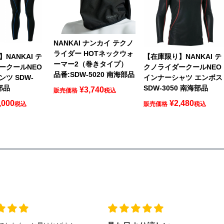
NANKAI ナンカイ テクノ
ライダー HOTネックウォ
NANKAI テ
【在庫限り】NANKAI テ
ーマー2（巻きタイプ）
ークールNEO
クノライダークールNEO
品番:SDW-5020 南海部品
ツ SDW-
インナーシャツ エンボス
部品
SDW-3050 南海部品
¥
3,740
販売価格
税込
,000
¥
2,480
税込
販売価格
税込