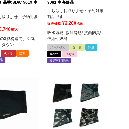
品番:SDW-5019 南
3061 南海部品
こちらはお取りよせ・予約対象
お取りよせ・予約対象
商品です
¥
2,200
販売価格
税込
3,740
税込
吸水速乾! 接触冷感! 抗菌防臭!
ーの3層構造で、冷気
伸縮性抜群
トダウン
メール便可
春・夏
冷感
秋・冬
防寒
men's
Lady's
品
取寄可能商品