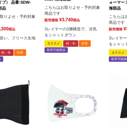
プ） 品番:SDW-
ォーマー３ 
こちらはお取りよせ・予約対象
海部品
海部品
商品です
取りよせ・予約対象
こちらは
¥
3,740
販売価格
税込
商品です
,300
¥
3レイヤーの3層構造で、冷気
税込
販売価格
をシャットダウン
良い、フリース生地
3レイヤ
オススメ
秋・冬
防寒
をシャッ
取寄可能商品
秋・冬
防寒
オススメ
品
取寄可能商