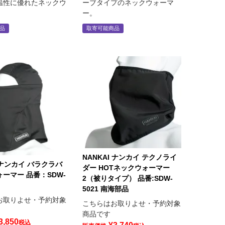
温性に優れたネックウ
ーブタイプのネックウォーマ
。
ー。
品
取寄可能商品
NANKAI ナンカイ テクノライ
I ナンカイ バラクラバ
ダー HOTネックウォーマー
ーマー 品番：SDW-
2（被りタイプ） 品番:SDW-
5021 南海部品
お取りよせ・予約対象
こちらはお取りよせ・予約対象
商品です
3,850
税込