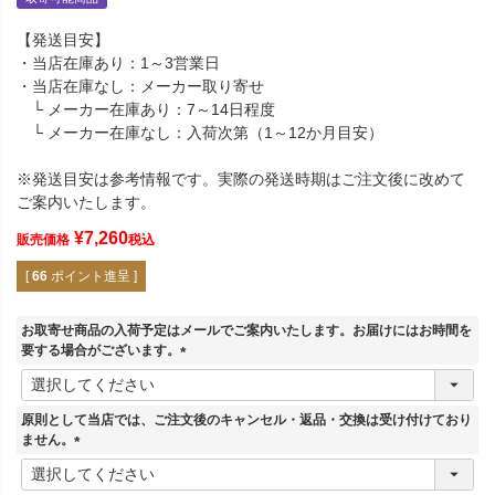
【発送目安】
・当店在庫あり：1～3営業日
・当店在庫なし：メーカー取り寄せ
└ メーカー在庫あり：7～14日程度
└ メーカー在庫なし：入荷次第（1～12か月目安）
※発送目安は参考情報です。実際の発送時期はご注文後に改めて
ご案内いたします。
¥
7,260
販売価格
税込
[
66
ポイント進呈 ]
お取寄せ商品の入荷予定はメールでご案内いたします。お届けにはお時間を
要する場合がございます。
(
必
須
原則として当店では、ご注文後のキャンセル・返品・交換は受け付けており
)
ません。
(
必