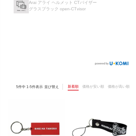
Arai アライ ヘルメット CTバイザー
グラスブラック open-CTvisor
新着順
価格が安い順
価格が高い順
5
件中
1
-
5
件表示
並び替え