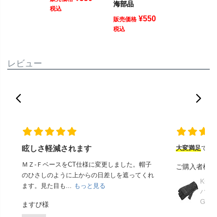
海部品
税込
¥
550
販売価格
税込
レビュー
眩しさ軽減されます
大変満足
でし
ＭＺ-ＦベースをCT仕様に変更しました。帽子
ご購入者様
のひさしのように上からの日差しを遮ってくれ
KOM
ます。見た目も...
もっと見る
ハー
GK-
ますぴ様