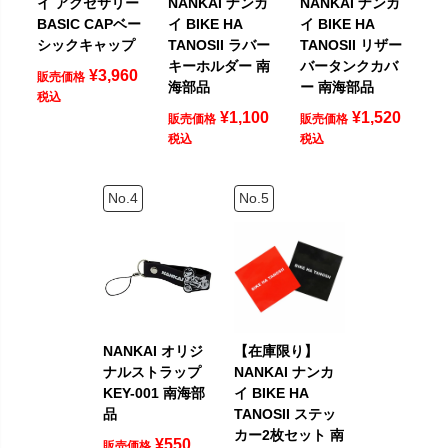
イ アクセサリー
NANKAI ナンカ
NANKAI ナンカ
BASIC CAPベー
イ BIKE HA
イ BIKE HA
シックキャップ
TANOSII ラバー
TANOSII リザー
キーホルダー 南
バータンクカバ
¥
3,960
販売価格
海部品
ー 南海部品
税込
¥
1,100
¥
1,520
販売価格
販売価格
税込
税込
NANKAI オリジ
【在庫限り】
ナルストラップ
NANKAI ナンカ
KEY-001 南海部
イ BIKE HA
品
TANOSII ステッ
カー2枚セット 南
¥
550
販売価格