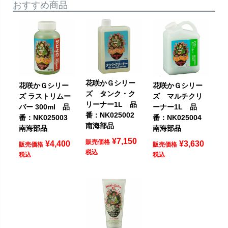
おすすめ商品
花咲かＧシリー
花咲かＧシリー
花咲かＧシリー
ズ タンク・ク
ズ ラストリムー
ズ マルチクリ
リーナー1L 品
バー 300ml 品
ーナー1L 品
番：NK025002
番：NK025003
番：NK025004
南海部品
南海部品
南海部品
¥
7,150
販売価格
¥
4,400
¥
3,630
販売価格
販売価格
税込
税込
税込