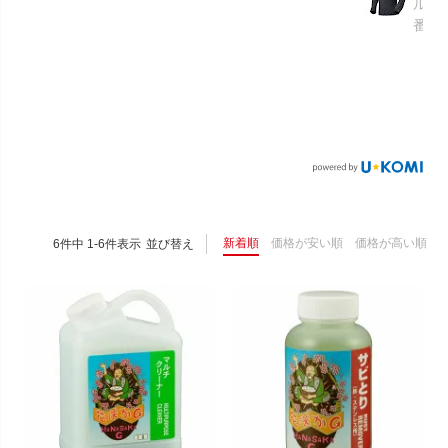
ルメ
番：S
新着順
価格が安い順
価格が高い順
6
件中
1
-
6
件表示
並び替え