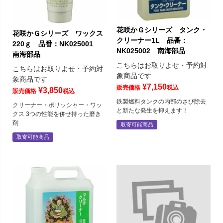
花咲かＧシリーズ タンク・
花咲かＧシリーズ ワックス
クリーナー1L 品番：
220ｇ 品番：NK025001
NK025002 南海部品
南海部品
こちらはお取りよせ・予約対
こちらはお取りよせ・予約対
象商品です
象商品です
¥
7,150
販売価格
税込
¥
3,850
販売価格
税込
鉄製燃料タンクの内部のさび除去
クリーナー・ポリッシャー・ワッ
と新たな発生を抑えます！
クス 3つの性能を併せ持った磨き
剤
取寄可能商品
取寄可能商品