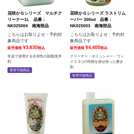
花咲かＧシリーズ マルチク
花咲かＧシリーズ ラストリム
リーナー1L 品番：
ーバー 300ml 品番：
NK025004 南海部品
NK025003 南海部品
こちらはお取りよせ・予約対
こちらはお取りよせ・予約対
象商品です
象商品です
¥
3,630
¥
4,400
販売価格
税込
販売価格
税込
常温で使用する水溶性の脱脂洗浄
クリーナー・ポリッシャー・ワッ
剤
クス 3つの性能を併せ持った磨き
剤
取寄可能商品
取寄可能商品