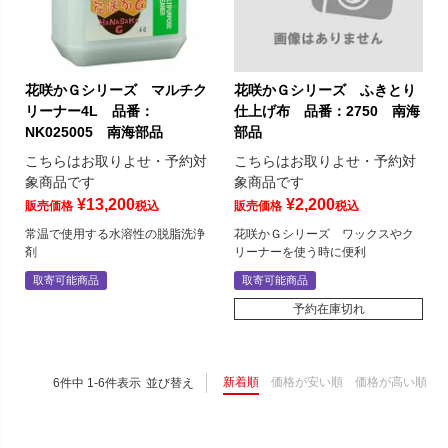
花咲かＧシリーズ マルチク
花咲かＧシリーズ ふきとり
リーナー4L 品番：
仕上げ布 品番：2750 南海
NK025005 南海部品
部品
こちらはお取りよせ・予約対
こちらはお取りよせ・予約対
象商品です
象商品です
¥
13,200
¥
2,200
販売価格
税込
販売価格
税込
常温で使用する水溶性の脱脂洗浄
花咲かＧシリーズ ワックスやク
剤
リーナーを使う時に便利
取寄可能商品
取寄可能商品
予約在庫切れ
新着順
価格が安い順
価格が高い順
6
件中
1
-
6
件表示
並び替え