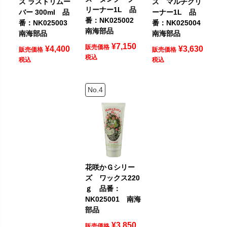
ズ ラストリムー
ズ マルチクリ
リーナー1L 品
バー 300ml 品
ーナー1L 品
番：NK025002
番：NK025003
番：NK025004
南海部品
南海部品
南海部品
¥
7,150
販売価格
¥
4,400
¥
3,630
販売価格
販売価格
税込
税込
税込
花咲かＧシリー
ズ ワックス220
ｇ 品番：
NK025001 南海
部品
¥
3,850
販売価格