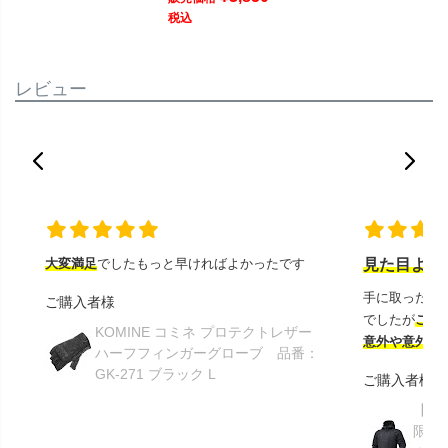
税込
レビュー
大変満足
でしたもっと早ければよかったです
見た目より
手に取ったと
ご購入者様
でしたが
この
KOMINE コミネ プロテクトレザー
意外や意外ス
ハーフフィンガーグローブ 品番：
GK-271 ブラック L
ご購入者様
【GR
限り】