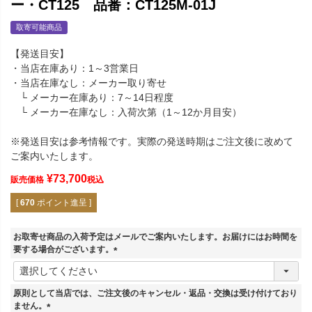
ー・CT125 品番：CT125M-01J
取寄可能商品
【発送目安】
・当店在庫あり：1～3営業日
・当店在庫なし：メーカー取り寄せ
└ メーカー在庫あり：7～14日程度
└ メーカー在庫なし：入荷次第（1～12か月目安）
※発送目安は参考情報です。実際の発送時期はご注文後に改めて
ご案内いたします。
¥
73,700
販売価格
税込
[
670
ポイント進呈 ]
お取寄せ商品の入荷予定はメールでご案内いたします。お届けにはお時間を
要する場合がございます。
(
必
須
原則として当店では、ご注文後のキャンセル・返品・交換は受け付けており
)
ません。