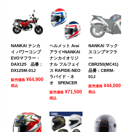
NANKAI ナンカ
ヘルメット Arai
NANKAI マック
イ パワーコンプ
アライ×NANKAI
スコンプマフラ
EVOマフラー・
ナンカイオリジ
ー
DAX125 品番：
ナル フルフェイ
CBR250(MC41)
DX125M-01J
ス RAPIDE-NEO
品番：CBRM-
ラパイド・ネ
01J
¥
64,900
販売価格
オ SPENCER
¥
44,000
税込
販売価格
¥
71,500
税込
販売価格
税込