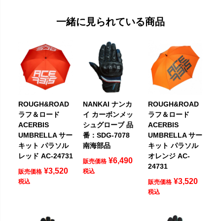
一緒に見られている商品
ROUGH&ROAD
NANKAI ナンカ
ROUGH&ROAD
ラフ＆ロード
イ カーボンメッ
ラフ＆ロード
ACERBIS
シュグローブ 品
ACERBIS
UMBRELLA サー
番：SDG-7078
UMBRELLA サー
キット パラソル
南海部品
キット パラソル
レッド AC-24731
オレンジ AC-
¥
6,490
販売価格
24731
¥
3,520
税込
販売価格
¥
3,520
税込
販売価格
税込