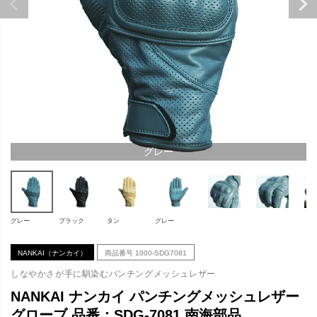
グレー
グレー
ブラック
タン
グレー
NANKAI（ナンカイ）
商品番号
1000-SDG7081
しなやかさが手に馴染むパンチングメッシュレザー
NANKAI ナンカイ パンチングメッシュレザー
グローブ 品番：SDG-7081 南海部品