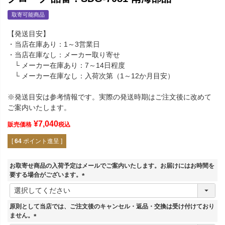
取寄可能商品
【発送目安】
・当店在庫あり：1～3営業日
・当店在庫なし：メーカー取り寄せ
└ メーカー在庫あり：7～14日程度
└ メーカー在庫なし：入荷次第（1～12か月目安）
※発送目安は参考情報です。実際の発送時期はご注文後に改めて
ご案内いたします。
¥
7,040
販売価格
税込
[
64
ポイント進呈 ]
お取寄せ商品の入荷予定はメールでご案内いたします。お届けにはお時間を
要する場合がございます。
(
必
須
原則として当店では、ご注文後のキャンセル・返品・交換は受け付けており
)
ません。