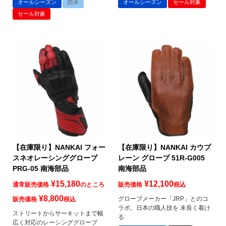
オールシーズン
防水
オールシーズン
セール対象
セール対象
【在庫限り】NANKAI フォー
【在庫限り】NANKAI カウプ
スネオレーシンググローブ
レーン グローブ 51R-G005
PRG-05 南海部品
南海部品
¥
15,180
¥
12,100
通常販売価格
のところ
販売価格
税込
¥
8,800
グローブメーカー「JRP」とのコ
販売価格
税込
ラボ。日本の職人技を 末長く着け
ストリートからサーキットまで幅
る
広く対応のレーシンググローブ