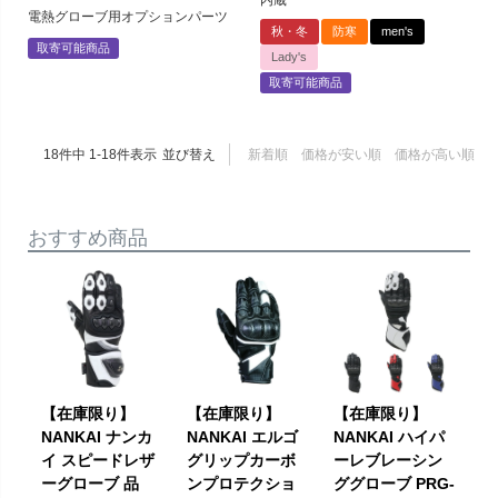
内蔵
電熱グローブ用オプションパーツ
秋・冬
防寒
men's
取寄可能商品
Lady's
取寄可能商品
18
件中
1
-
18
件表示
並び替え
新着順
価格が安い順
価格が高い順
おすすめ商品
【在庫限り】
【在庫限り】
【在庫限り】
NANKAI ナンカ
NANKAI エルゴ
NANKAI ハイパ
イ スピードレザ
グリップカーボ
ーレブレーシン
ーグローブ 品
ンプロテクショ
ググローブ PRG-