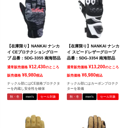
【在庫限り】NANKAI ナンカ
【在庫限り】NANKAI ナンカ
イ CEプロテクショングロー
イ スピードレザーグローブ
ブ 品番：SDG-3355 南海部品
品番：SDG-3354 南海部品
¥
12,430
¥
13,200
通常販売価格
のところ
通常販売価格
のところ
¥
6,980
¥
6,980
販売価格
税込
販売価格
税込
ナックル部にはCE規格プロテクタ
ナックル部にはカーボンプロテク
ーを内蔵し安全性を確保
ターを装備
秋・冬
men's
セール対象
秋・冬
men's
セール対象