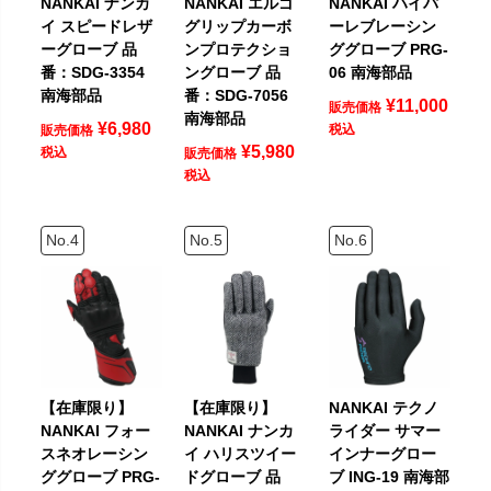
NANKAI ナンカ
NANKAI エルゴ
NANKAI ハイパ
イ スピードレザ
グリップカーボ
ーレブレーシン
ーグローブ 品
ンプロテクショ
ググローブ PRG-
番：SDG-3354
ングローブ 品
06 南海部品
南海部品
番：SDG-7056
¥
11,000
販売価格
南海部品
¥
6,980
税込
販売価格
¥
5,980
税込
販売価格
税込
【在庫限り】
【在庫限り】
NANKAI テクノ
NANKAI フォー
NANKAI ナンカ
ライダー サマー
スネオレーシン
イ ハリスツイー
インナーグロー
ググローブ PRG-
ドグローブ 品
ブ ING-19 南海部