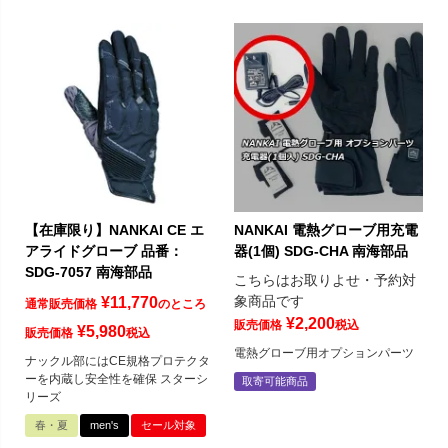
【在庫限り】NANKAI CE エ
NANKAI 電熱グローブ用充電
アライドグローブ 品番：
器(1個) SDG-CHA 南海部品
SDG-7057 南海部品
こちらはお取りよせ・予約対
象商品です
¥
11,770
通常販売価格
のところ
¥
2,200
販売価格
税込
¥
5,980
販売価格
税込
電熱グローブ用オプションパーツ
ナックル部にはCE規格プロテクタ
ーを内蔵し安全性を確保 スターシ
取寄可能商品
リーズ
春・夏
men's
セール対象