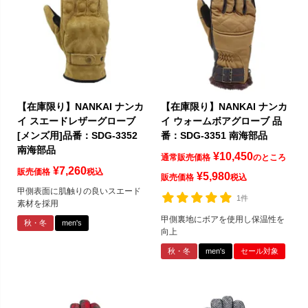
【在庫限り】NANKAI ナンカ
【在庫限り】NANKAI ナンカ
イ スエードレザーグローブ
イ ウォームボアグローブ 品
[メンズ用]品番：SDG-3352
番：SDG-3351 南海部品
南海部品
¥
10,450
通常販売価格
のところ
¥
7,260
販売価格
税込
¥
5,980
販売価格
税込
甲側表面に肌触りの良いスエード
1件
素材を採用
甲側裏地にボアを使用し保温性を
秋・冬
men's
向上
秋・冬
men's
セール対象