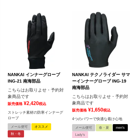
NANKAI インナーグローブ
NANKAI テクノライダー サマ
ING-21 南海部品
ーインナーグローブ ING-19
南海部品
こちらはお取りよせ・予約対
象商品です
こちらはお取りよせ・予約対
象商品です
¥
2,420
販売価格
税込
¥
1,650
販売価格
税込
ストレッチ素材の防寒インナーグ
ローブ
4つのパワーで快適な着け心地
メール便可
オススメ
メール便可
春・夏
men's
秋・冬
Lady's