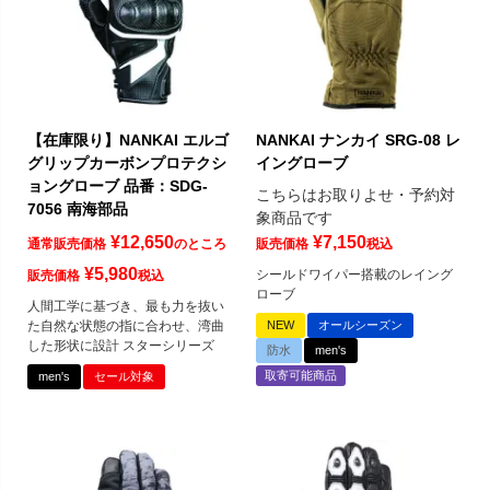
【在庫限り】NANKAI エルゴ
NANKAI ナンカイ SRG-08 レ
グリップカーボンプロテクシ
イングローブ
ョングローブ 品番：SDG-
こちらはお取りよせ・予約対
7056 南海部品
象商品です
¥
12,650
¥
7,150
通常販売価格
のところ
販売価格
税込
¥
5,980
シールドワイパー搭載のレイング
販売価格
税込
ローブ
人間工学に基づき、最も力を抜い
た自然な状態の指に合わせ、湾曲
NEW
オールシーズン
した形状に設計 スターシリーズ
防水
men's
取寄可能商品
men's
セール対象