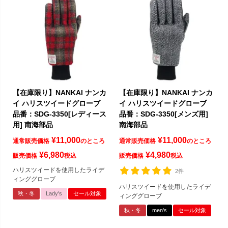
【在庫限り】NANKAI ナンカ
【在庫限り】NANKAI ナンカ
イ ハリスツイードグローブ
イ ハリスツイードグローブ
品番：SDG-3350[レディース
品番：SDG-3350[メンズ用]
用] 南海部品
南海部品
¥
11,000
¥
11,000
通常販売価格
のところ
通常販売価格
のところ
¥
6,980
¥
4,980
販売価格
税込
販売価格
税込
ハリスツイードを使用したライデ
2件
ィンググローブ
ハリスツイードを使用したライデ
秋・冬
Lady's
セール対象
ィンググローブ
秋・冬
men's
セール対象