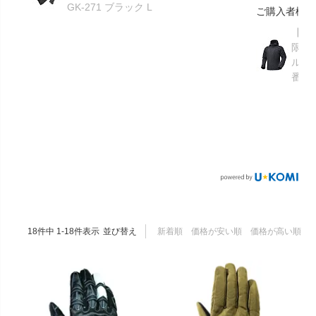
GK-271 ブラック L
ご購入者様
【GR
限り】
ルメ
番：S
18
件中
1
-
18
件表示
並び替え
新着順
価格が安い順
価格が高い順