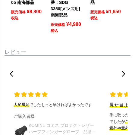
05 南海部品
番：SDG-
品
3350[メンズ用]
¥
8,800
¥
1,650
販売価格
販売価格
南海部品
税込
税込
¥
4,980
販売価格
税込
レビュー
大変満足
でしたもっと早ければよかったです
見た目より
手に取ったと
ご購入者様
でしたが
この
KOMINE コミネ プロテクトレザー
意外や意外ス
ハーフフィンガーグローブ 品番：