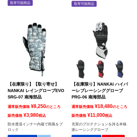
取寄可能商品
取寄可能商品
【在庫限り】【取り寄せ】
【在庫限り】NANKAI ハイパ
NANKAI レイングローブEVO
ーレブレーシンググローブ
SRG-07 南海部品
PRG-06 南海部品
¥
8,250
¥
18,480
通常販売価格
のところ
通常販売価格
のところ
¥
3,980
¥
11,000
販売価格
税込
販売価格
税込
防水透湿インナー内蔵で雨風をブ
充実のプロテクションを誇る本格
ロック
派レーシンググローブ