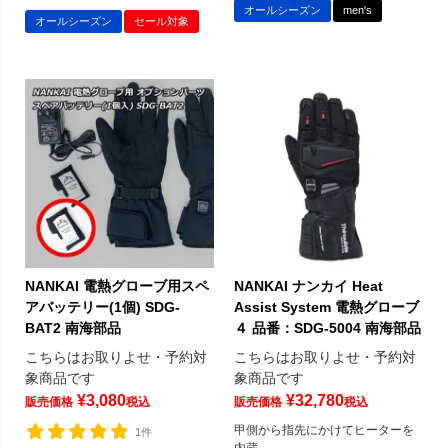
オールシーズン
men's
オールシーズン
セール対象
NANKAI 電熱グローブ用スペ
NANKAI ナンカイ Heat
アバッテリー(1個) SDG-
Assist System 電熱グローブ
BAT2 南海部品
４ 品番：SDG-5004 南海部品
こちらはお取りよせ・予約対
こちらはお取りよせ・予約対
象商品です
象商品です
¥
3,080
¥
32,780
販売価格
税込
販売価格
税込
甲側から指先にかけてヒーターを
1件